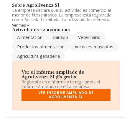
Sobre Agrolivenza Sl
La empresa declara que su actividad es comercio al
menor de fitosanitarios. La empresa está registrada
como Sociedad Limitada. La actividad de referencia
CNAE corresponde a 'Comercio al por mayor de
Ver más
cereales, tabaco en rama, simientes y alimentos para
Actividades relacionadas
animales', cuyo Código es 4621. La sociedad es
Alimentacion
Ganado
Veterinario
exportadora.
Productos alimentacion
Animales mascotas
La plantilla se ha reducido un 50% y según los datos a
disposición de INFORMA, ha tenido un número de
Agricultura ganaderia
empleados por debajo de la media de sector.
Su teléfono es 924491080.
Ver el informe ampliado de
La empresa española
Agrolivenza S.L
, con número de
Agrolivenza Sl ¡Es gratis!
identificación fiscal B06453898, está situada en
Regístrate en eInforma y te regalamos el
Poligono Industrial Ramapalla Manzana 2 Parc. 5,
Informe Ampliado de esta empresa.
(06100), en el municipio de Olivenza, en Badajoz,
VER INFORME AMPLIADO DE
Extremadura.
AGROLIVENZA SL
Con los datos a disposición de INFORMA sobre 12.199
empresas pertenecientes al sector, la facturación en el
ámbito nacional alcanza los 26.805 millones de euros y
se calcula un promedio de facturación de 2 millones de
euros entre todas las compañías. Finalmente, para
completar los datos de sector, en 2011, la media de