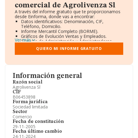
comercial de Agrolivenza Sl
A través del informe gratuito que te proporcionamos
desde Einforma, donde vas a encontrar:
Datos identificativos: Denominación, CIF,
Teléfono, Domicilio.
Informe Mercantil Completo (BORME).
Gráficos de Evolución Ventas y Empleados.
Ver más
Consejo de Administración y Administradores.
Directivos y Ejecutivos.
QUIERO MI INFORME GRATUITO
Accionistas.
Participaciones y Vinculaciones en otras empresas.
Artículos de prensa publicados sobre la empresa.
Información oficial y registral complementaria.
Información general
Razón social
Agrolivenza Sl
CIF
B06453898
Forma jurídica
Sociedad limitada
Sector
Comercio
Fecha de constitución
29-11-2005
Fecha último cambio
24-11-2024