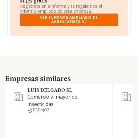
Sl ¡Es gratis!
Regístrate en eInforma y te regalamos el
Informe Ampliado de esta empresa.
VER INFORME AMPLIADO DE
AGROLIVENZA SL
Empresas similares
Empresas similares
LUIS DELGADO SL
Comercio al mayor de
E
insecticidas.
f
BADAJOZ
F