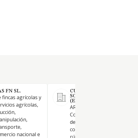
 FN SL.
CULTIVOS PUERTAS GARCI
SOCIEDAD LIMITADA.
 fincas agrícolas y
(EXTINGUIDA)
rvicios agrícolas,
ARTICULO 2º. OBJETO SOCIAL
ducción,
Constituye el objeto social: Cu
nipulación,
de Hortalizas (CNAE 0112). as
ransporte,
como la compra y alquiler de 
omercio nacional e
rústicas y urbanas