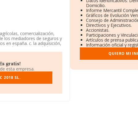
Datos identificativos: De
Domicilio.
Informe Mercantil Compl
Gráficos de Evolución Ve
Consejo de Administración
Directivos y Ejecutivos.
Accionistas.
agrícolas, comercialización,
Participaciones y Vincula
s de los mediadores de seguros y
Artículos de prensa publi
s en españa. c. la adquisición,
Información oficial y regi
registrada como Sociedad
bérculos' con código 0113. La
QUIERO MI I
s gratis!
e encuentra en Calle Balandro
 de esta empresa.
cía.
 2018 SL.
578 empresas, la facturación en
ula un promedio de facturación
n de ampliar la información
; la media de antigüedad desde