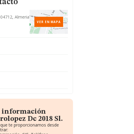
tacto
, 04712, Almeria
VER EN MAPA
a información
olopez Dc 2018 Sl.
to que te proporcionamos desde
rar: