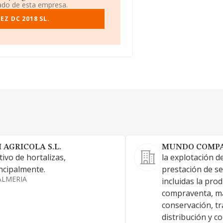
iado de esta empresa.
Z DC 2018 SL.
I AGRICOLA S.L.
MUNDO COMPAS
tivo de hortalizas,
la explotación de
ncipalmente.
prestación de se
ALMERIA
incluidas la pro
compraventa, ma
conservación, t
distribución y c