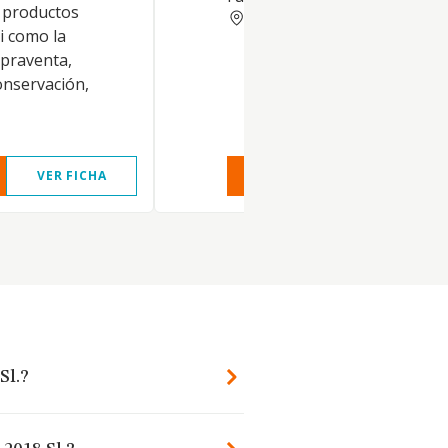
e productos
ALMERIA
si como la
praventa,
onservación,
VER FICHA
VER INFORME
VER FIC
Sl.?