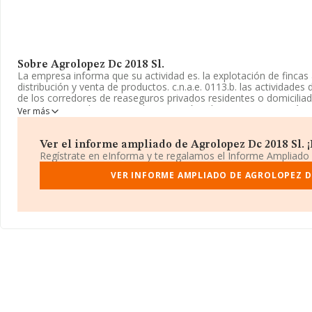
Sobre Agrolopez Dc 2018 Sl.
La empresa informa que su actividad es. la explotación de fincas 
distribución y venta de productos. c.n.a.e. 0113.b. las actividade
de los corredores de reaseguros privados residentes o domiciliado
tenencia, arrendamiento, administración, pla. La empresa está 
Ver más
Limitada. Su actividad CNAE es 'Cultivo de hortalizas, raíces y tu
compañía no tiene actividad en mercados exteriores.
Ver el informe ampliado de Agrolopez Dc 2018 Sl. ¡E
La sociedad española
Agrolopez Dc 2018 S.L
, CIF B04879748, s
Regístrate en eInforma y te regalamos el Informe Ampliado
núm. 18, (04712), en el municipio de Balerma, en Almería, Andalu
VER INFORME AMPLIADO DE AGROLOPEZ DC
En relación con el sector y disponiendo de los datos de hasta 6.
el ámbito nacional alcanza los 4.582 millones de euros y se calc
de 696 mil euros entre todas las compañías. Por último, con el fi
relativa al ámbito de la empresa, la media de empleados es de 8
la constitución es de 13 años.