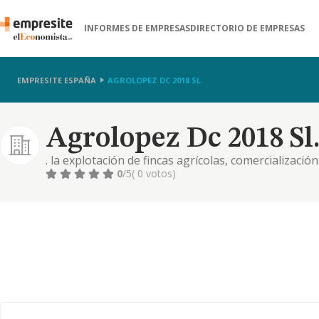
INFORMES DE EMPRESAS
DIRECTORIO DE EMPRESAS
EMPRESITE ESPAÑA
AGROLOPEZ DC 2018 SL.
Agrolopez Dc 2018 Sl
. la explotación de fincas agrícolas, comercialización
las actividades de los mediadores de seguros y de 
0
/5
( 0 votos)
o domiciliados en españa. c. la adquisición, tenenci