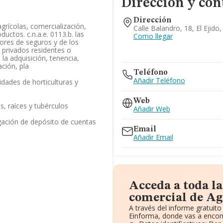
Dirección y con
Dirección
agrícolas, comercialización,
Calle Balandro, 18, El Ejido
ductos. c.n.a.e. 0113.b. las
Como llegar
ores de seguros y de los
 privados residentes o
 la adquisición, tenencia,
ción, pla
Teléfono
Añadir Teléfono
lidades de horticulturas y
Web
as, raíces y tubérculos
Añadir Web
gación de depósito de cuentas
Email
Añadir Email
Acceda a toda l
comercial de Agr
A través del informe gratui
Einforma, donde vas a encont