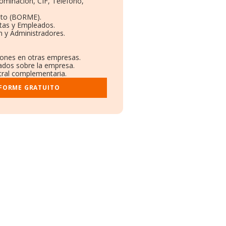
nominación, CIF, Teléfono,
eto (BORME).
ntas y Empleados.
 y Administradores.
ciones en otras empresas.
cados sobre la empresa.
stral complementaria.
NFORME GRATUITO