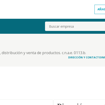
AÑA
Buscar
.
, distribución y venta de productos. c.n.a.e. 0113.b.
los corredores de reaseguros privados residentes
DIRECCIÓN Y CONTACTO
IN
a, arrendamiento, administración, pla