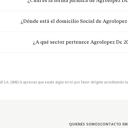
¿Cuál es la forma jurídica de Agrolopez Dc
¿Dónde está el domicilio Social de Agrolopez 
¿A qué sector pertenece Agrolopez Dc 20
.A. (SME) Si aprecias que existe algún error por favor dirígete acreditando t
QUIENES SOMOS
CONTACTO EM