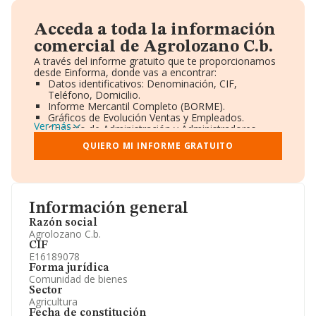
Acceda a toda la información
comercial de Agrolozano C.b.
A través del informe gratuito que te proporcionamos
desde Einforma, donde vas a encontrar:
Datos identificativos: Denominación, CIF,
Teléfono, Domicilio.
Informe Mercantil Completo (BORME).
Gráficos de Evolución Ventas y Empleados.
Ver más
Consejo de Administración y Administradores.
Directivos y Ejecutivos.
QUIERO MI INFORME GRATUITO
Accionistas.
Participaciones y Vinculaciones en otras empresas.
Artículos de prensa publicados sobre la empresa.
Información oficial y registral complementaria.
Información general
Razón social
Agrolozano C.b.
CIF
E16189078
Forma jurídica
Comunidad de bienes
Sector
Agricultura
Fecha de constitución