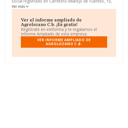
social registrado en Carretera Villarejo de Fuentes, 10,
Montalbo, Cuenca. Enmarca su actividad CNAE principal
Ver más
como 0161 - Actividades de apoyo a la agricultura.
Agrolozano C.b.
aparece inscrita como Comunidad de
bienes.
Ver el informe ampliado de
Agrolozano C.b. ¡Es gratis!
Regístrate en eInforma y te regalamos el
Informe Ampliado de esta empresa.
VER INFORME AMPLIADO DE
AGROLOZANO C.B.