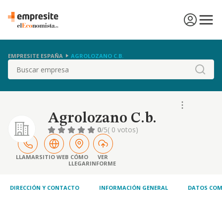
EMPRESITE ESPAÑA
AGROLOZANO C.B.
Buscar
Agrolozano C.b.
0
/5
( 0 votos)
LLAMAR
SITIO WEB
CÓMO
VER
LLEGAR
INFORME
DIRECCIÓN Y CONTACTO
INFORMACIÓN GENERAL
DATOS COM