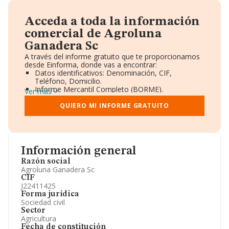
Acceda a toda la información
comercial de Agroluna
Ganadera Sc
A través del informe gratuito que te proporcionamos
desde Einforma, donde vas a encontrar:
Datos identificativos: Denominación, CIF,
Teléfono, Domicilio.
Informe Mercantil Completo (BORME).
Ver más
Gráficos de Evolución Ventas y Empleados.
Consejo de Administración y Administradores.
QUIERO MI INFORME GRATUITO
Directivos y Ejecutivos.
Accionistas.
Participaciones y Vinculaciones en otras empresas.
Artículos de prensa publicados sobre la empresa.
Información oficial y registral complementaria.
Información general
Razón social
Agroluna Ganadera Sc
CIF
J22411425
Forma jurídica
Sociedad civil
Sector
Agricultura
Fecha de constitución