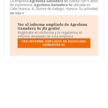
La empresa
Agroluna Ganadera Sc
cuenta con 9 años
de experiencia.
Agroluna Ganadera Sc
ubicada en
Calle Huesca, 6, Gurrea de Gallego, Huesca. Su actividad
CNAE se fine como 0146 - Explotación de ganado
Ver más
porcino. El modelo de sociedad de
Agroluna
Ganadera Sc
es Sociedad civil.
Ver el informe ampliado de Agroluna
Ganadera Sc ¡Es gratis!
Regístrate en eInforma y te regalamos el
Informe Ampliado de esta empresa.
VER INFORME AMPLIADO DE AGROLUNA
GANADERA SC