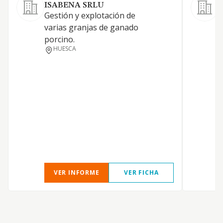
ISABENA SRLU
A
Gestión y explotación de
varias granjas de ganado
porcino.
HUESCA
D
C
VER INFORME
VER FICHA