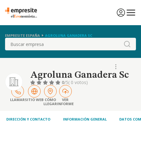
EMPRESITE ESPAÑA
AGROLUNA GANADERA SC
Buscar
Agroluna Ganadera Sc
0
/5
( 0 votos)
LLAMAR
SITIO WEB
CÓMO
VER
LLEGAR
INFORME
DIRECCIÓN Y CONTACTO
INFORMACIÓN GENERAL
DATOS COM