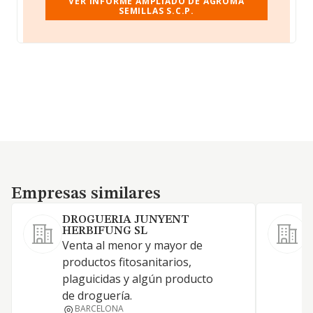
VER INFORME AMPLIADO DE AGROMA
SEMILLAS S.C.P.
Empresas similares
Empresas similares
DROGUERIA JUNYENT
HERBIFUNG SL
S
Venta al menor y mayor de
A
productos fitosanitarios,
plaguicidas y algún producto
D
de droguería.
F
BARCELONA