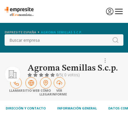
EMPRESITE ESPAÑA
AGROMA SEMILLAS S.C.P.
Buscar
Agroma Semillas S.c.p.
0
/5
( 0 votos)
LLAMAR
SITIO WEB
CÓMO
VER
LLEGAR
INFORME
DIRECCIÓN Y CONTACTO
INFORMACIÓN GENERAL
DATOS COM