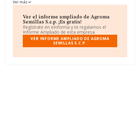
sociedad de
Agroma Semillas S.c.p.
es Sociedad civil.
Ver más
Ver el informe ampliado de Agroma
Semillas S.c.p. ¡Es gratis!
Regístrate en eInforma y te regalamos el
Informe Ampliado de esta empresa.
VER INFORME AMPLIADO DE AGROMA
SEMILLAS S.C.P.