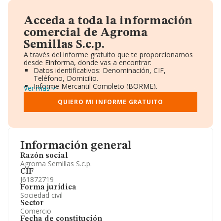
Acceda a toda la información
comercial de Agroma
Semillas S.c.p.
A través del informe gratuito que te proporcionamos
desde Einforma, donde vas a encontrar:
Datos identificativos: Denominación, CIF,
Teléfono, Domicilio.
Informe Mercantil Completo (BORME).
Ver más
Gráficos de Evolución Ventas y Empleados.
Consejo de Administración y Administradores.
QUIERO MI INFORME GRATUITO
Directivos y Ejecutivos.
Accionistas.
Participaciones y Vinculaciones en otras empresas.
Artículos de prensa publicados sobre la empresa.
Información oficial y registral complementaria.
Información general
Razón social
Agroma Semillas S.c.p.
CIF
J61872719
Forma jurídica
Sociedad civil
Sector
Comercio
Fecha de constitución