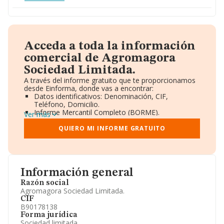
Acceda a toda la información
comercial de Agromagora
Sociedad Limitada.
A través del informe gratuito que te proporcionamos
desde Einforma, donde vas a encontrar:
Datos identificativos: Denominación, CIF,
Teléfono, Domicilio.
Informe Mercantil Completo (BORME).
Ver más
Gráficos de Evolución Ventas y Empleados.
Consejo de Administración y Administradores.
QUIERO MI INFORME GRATUITO
Directivos y Ejecutivos.
Accionistas.
Participaciones y Vinculaciones en otras empresas.
Artículos de prensa publicados sobre la empresa.
Información oficial y registral complementaria.
Información general
Razón social
Agromagora Sociedad Limitada.
CIF
B90178138
Forma jurídica
Sociedad limitada