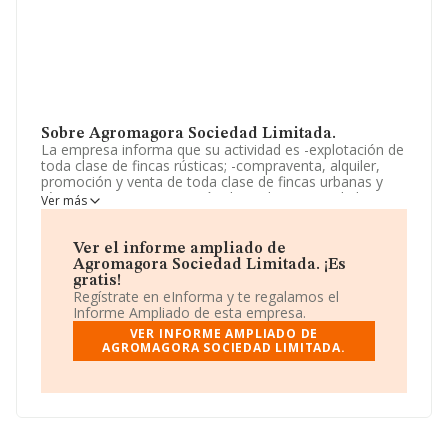
Sobre Agromagora Sociedad Limitada.
La empresa informa que su actividad es -explotación de
toda clase de fincas rústicas; -compraventa, alquiler,
promoción y venta de toda clase de fincas urbanas y
rústicas; -tenencia y gestión de cualquier tipo de bienes
Ver más
inmuebles. La empresa aparece inscrita en el Registro
Mercantil como Sociedad Limitada. Clasifica su actividad
CNAE como 'Cultivo de cereales (excepto arroz),
Ver el informe ampliado de
leguminosas y semillas oleaginosas', código 0111. La
Agromagora Sociedad Limitada. ¡Es
sociedad no tiene actividad en mercados exteriores.
gratis!
Regístrate en eInforma y te regalamos el
Ha tenido un 92.233.720.368.547.760% más de
Informe Ampliado de esta empresa.
empleados y teniendo en cuenta la información
VER INFORME AMPLIADO DE
disponible en INFORMA, ha dispuesto de un número de
AGROMAGORA SOCIEDAD LIMITADA.
empleados por debajo de la media de sector.
La compañía
Agromagora Sociedad Limitada
, NIF
B90178138, está situada en Calle Padre Barea núm. 56,
(41610), Paradas, en Sevilla, Andalucía.