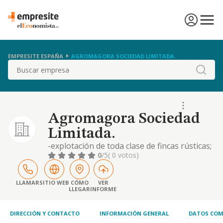
EMPRESITE ESPAÑA
AGROMAGORA SOCIEDAD LIMITADA.
Buscar
Agromagora Sociedad
Limitada.
-explotación de toda clase de fincas rústicas;
-compraventa, alquiler, promoción y venta
0
/5
( 0 votos)
de toda clase de fincas urbanas y rústicas; -
tenencia y gestión de cualquier tipo de
bienes inmuebles
LLAMAR
SITIO WEB
CÓMO
VER
LLEGAR
INFORME
DIRECCIÓN Y CONTACTO
INFORMACIÓN GENERAL
DATOS COM