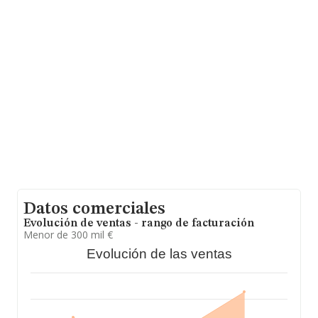
Con los datos a disposición de INFORMA sobre 4.786
empresas pertenecientes al sector, la facturación en el
ámbito nacional alcanza los 1.298 millones de euros y
se calcula un promedio de facturación de 271 mil euros
entre todas las compañías. Respecto a la información
de la provincia (hablamos de Sevilla), en la base de
datos de INFORMA aparecen 683 empresas, con ventas
en el año 2024 de 261 millones de euros. Como
información adicional de interés, la media de empleados
es de 3; la antigüedad alcanza los 22 años desde la
constitución.
Datos comerciales
Evolución de ventas - rango de facturación
Menor de 300 mil €
Evolución de las ventas