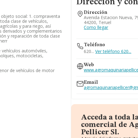
Dirección y con
Dirección
l objeto social: 1. compraventa
Avenida Estacion Nueva, 7
 toda clase de vehículos,
44200, Teruel
grícolas y para riego, así
Como llegar
s derivados y complementarios
ción y reparación de toda clase
herr
Teléfono
 vehículos automóviles,
620...
Ver teléfono 620...
olques, motocicletas,
Web
www.agromaquinariapellice
enor de vehículos de motor
Email
agromaquinariapellicer@g
Acceda a toda l
comercial de A
Pellicer Sl.