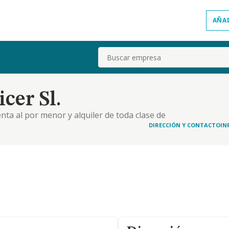
AÑA
Buscar
cer Sl.
enta al por menor y alquiler de toda clase de
a riego, así como todos los productos derivados y
DIRECCIÓN Y CONTACTO
IN
paración de toda clase de vehículos, máquinas y