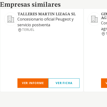
Empresas similares
Empresas similares
TALLERES MARTIN LIZAGA SL
GI
AG
Concesionario oficial Peugeot y
Com
servicio postventa
agr
TERUEL
VER INFORME
VER FICHA