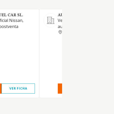
EL CAR SL.
AUTO MARTIN ALCAÑIZ S 
icial Nissan,
Venta y reparación de
 postventa
automóviles.
TERUEL
VER FICHA
VER INFORME
VER FIC