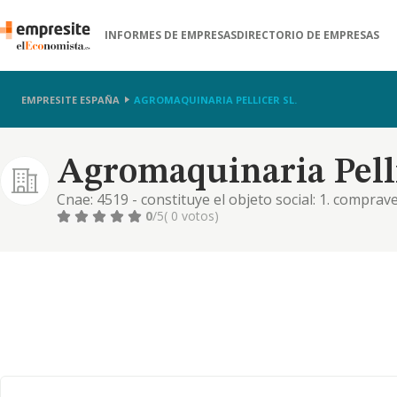
INFORMES DE EMPRESAS
DIRECTORIO DE EMPRESAS
EMPRESITE ESPAÑA
AGROMAQUINARIA PELLICER SL.
Agromaquinaria Pelli
Cnae: 4519 - constituye el objeto social: 1. comprav
vehículos, máquinas y herramientas agrícolas y par
0
/5
( 0 votos)
complementarios de los mismos. 2. fabricación y re
herr