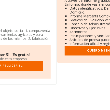
A través del informe gratui
Einforma, donde vas a encon
Datos identificativos: De
Domicilio.
Informe Mercantil Comp
Gráficos de Evolución Ve
Consejo de Administració
Directivos y Ejecutivos.
el objeto social: 1. compraventa
Accionistas.
rramientas agrícolas y para
Participaciones y Vincula
 de los mismos. 2. fabricación
Artículos de prensa publ
dad está inscrita en el Registro
Información oficial y reg
o al por menor de productos
los'. La compañía no tiene
QUIERO MI I
 Sl. ¡Es gratis!
 de esta empresa.
 en la base de datos de
edia de sector.
PELLICER SL.
 página web es
6723, está situada en Avenida
en Teruel, Aragón.
.519 empresas, a nivel nacional
ue el promedio de la facturación
con la información de la
2 empresas, con ventas en el