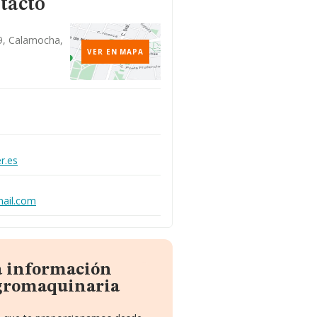
tacto
9, Calamocha,
VER EN MAPA
r.es
mail.com
a información
gromaquinaria