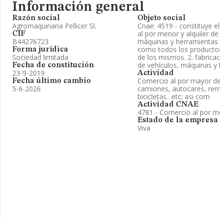
Información general
Razón social
Objeto social
Agromaquinaria Pellicer Sl.
Cnae: 4519 - constituye e
al por menor y alquiler de
CIF
B44276723
máquinas y herramientas a
como todos los producto
Forma jurídica
Sociedad limitada
de los mismos. 2. fabrica
de vehículos, máquinas y 
Fecha de constitución
23-9-2019
Actividad
Comercio al por mayor de
Fecha último cambio
5-6-2026
camiones, autocares, rem
bicicletas.. etc; asi com
Actividad CNAE
4781 - Comercio al por m
Estado de la empresa
Viva