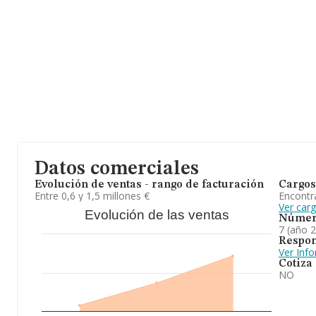
año 2023 de 116 millones de euros. Como información adicional 
media son 3. La antigüedad alcanza los 16 años desde la constitu
Datos comerciales
Evolución de ventas - rango de facturación
Cargos
Entre 0,6 y 1,5 millones €
Encontr
Ver car
Evolución de las ventas
Númer
7 (año 
Respon
Ver Inf
Cotiza
NO