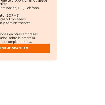
to que te proporcionamos desde
trar:
nominación, CIF, Teléfono,
leto (BORME).
ntas y Empleados.
n y Administradores.
ciones en otras empresas.
icados sobre la empresa.
istral complementaria.
NFORME GRATUITO