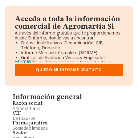
Acceda a toda la información
comercial de Agromartia Sl
A través del informe gratuito que te proporcionamos
desde Einforma, donde vas a encontrar:
Datos identificativos: Denominación, CIF,
Teléfono, Domicilio.
Informe Mercantil Completo (BORME).
Gráficos de Evolución Ventas y Empleados.
Ver más
Consejo de Administración y Administradores.
Directivos y Ejecutivos.
QUIERO MI INFORME GRATUITO
Accionistas.
Participaciones y Vinculaciones en otras empresas.
Artículos de prensa publicados sobre la empresa.
Información oficial y registral complementaria.
Información general
Razón social
Agromartia Sl
CIF
B91326769
Forma jurídica
Sociedad limitada
Sector
Agricultura