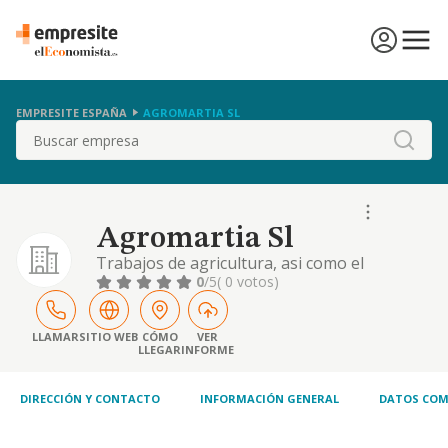
EMPRESITE ESPAÑA
AGROMARTIA SL
Buscar
Agromartia Sl
Trabajos de agricultura, asi como el
arrendamiento y explotacion de fincas
0
/5
( 0 votos)
rusticas
LLAMAR
SITIO WEB
CÓMO
VER
LLEGAR
INFORME
DIRECCIÓN Y CONTACTO
INFORMACIÓN GENERAL
DATOS COM