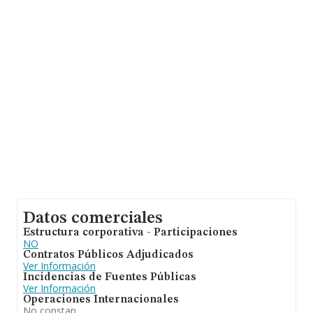
ámbito nacional alcanza los 27.734 millones de euros y
se estima que el promedio de la facturación entre todas
las empresas es de 3 millones de euros. En cuanto a la
información relativa a la provincia de Valencia, en la
base de datos INFORMA constan 504 empresas, con
ventas de hasta 791 millones de euros. Con el fin de
ampliar la información relativa a las compañías, la
media de empleados es de 5; la antigüedad desde la
constitución es de 20 años.
Datos comerciales
Estructura corporativa - Participaciones
NO
Contratos Públicos Adjudicados
Ver Información
Incidencias de Fuentes Públicas
Ver Información
Operaciones Internacionales
No constan