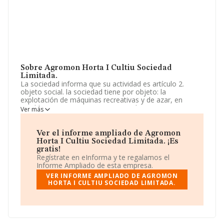
Sobre Agromon Horta I Cultiu Sociedad
Limitada.
La sociedad informa que su actividad es artículo 2.
objeto social. la sociedad tiene por objeto: la
explotación de máquinas recreativas y de azar, en
establecimiento propio o ajeno, y el mantenimiento y
Ver más
reparación de las mismas (cnae objeto principal 92.00).
explotación agrícola. se excluyen del objeto social todas
aquellas activi. La empresa está registrada como
Ver el informe ampliado de Agromon
Sociedad Limitada. Tiene CNAE: 9200 - 'Actividades de
Horta I Cultiu Sociedad Limitada. ¡Es
juegos de azar y apuestas'. La compañía no tiene
gratis!
actividad en mercados exteriores.
Regístrate en eInforma y te regalamos el
Informe Ampliado de esta empresa.
La sociedad
Agromon Horta I Cultiu Sociedad
VER INFORME AMPLIADO DE AGROMON
Limitada
, CIF B40578122, tiene domicilio fiscal en
HORTA I CULTIU SOCIEDAD LIMITADA.
Plaza De Les Olleries Menors núm. 1 2 5, (46980),
Paterna, en Valencia, Comunidad Valenciana.
Con los datos a disposición de INFORMA sobre 9.184
empresas pertenecientes al sector, la facturación en el