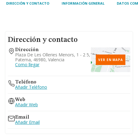
activi
DIRECCIÓN Y CONTACTO
INFORMACIÓN GENERAL
DATOS COM
Dirección y contacto
Dirección
Plaza De Les Olleries Menors, 1 - 2 5,
Paterna, 46980, Valencia
VER EN MAPA
Como llegar
Teléfono
Añadir Teléfono
Web
Añadir Web
Email
Añadir Email