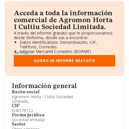
Acceda a toda la información
comercial de Agromon Horta
I Cultiu Sociedad Limitada.
A través del informe gratuito que te proporcionamos
desde Einforma, donde vas a encontrar:
Datos identificativos: Denominación, CIF,
Teléfono, Domicilio.
Informe Mercantil Completo (BORME).
Ver más
Gráficos de Evolución Ventas y Empleados.
Consejo de Administración y Administradores.
QUIERO MI INFORME GRATUITO
Directivos y Ejecutivos.
Accionistas.
Participaciones y Vinculaciones en otras empresas.
Artículos de prensa publicados sobre la empresa.
Información oficial y registral complementaria.
Información general
Razón social
Agromon Horta I Cultiu Sociedad
Limitada.
CIF
B40578122
Forma jurídica
Sociedad limitada
Sector
Otros servicios