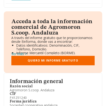
Acceda a toda la información
comercial de Agromoron
S.coop. Andaluza
A través del informe gratuito que te proporcionamos
desde Einforma, donde vas a encontrar:
Datos identificativos: Denominación, CIF,
Teléfono, Domicilio.
Informe Mercantil Completo (BORME).
Ver más
Gráficos de Evolución Ventas y Empleados.
Consejo de Administración y Administradores.
QUIERO MI INFORME GRATUITO
Directivos y Ejecutivos.
Accionistas.
Participaciones y Vinculaciones en otras empresas.
Artículos de prensa publicados sobre la empresa.
Información oficial y registral complementaria.
Información general
Razón social
Agromoron S.coop. Andaluza
CIF
F41251240
Forma jurídica
Sociedad cooperativa andaluza