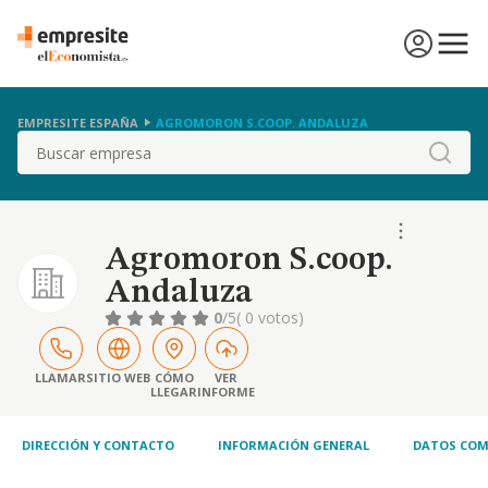
EMPRESITE ESPAÑA
AGROMORON S.COOP. ANDALUZA
Buscar
Agromoron S.coop.
Andaluza
0
/5
( 0 votos)
LLAMAR
SITIO WEB
CÓMO
VER
LLEGAR
INFORME
DIRECCIÓN Y CONTACTO
INFORMACIÓN GENERAL
DATOS COM