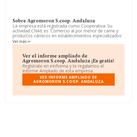
Sobre Agromoron S.coop. Andaluza
La empresa está registrada como Cooperativa. Su
actividad CNAE es 'Comercio al por menor de carne y
productos cárnicos en establecimientos especializados'
con código 4722. La sociedad no tiene actividad en
Ver más
mercados exteriores.
La compañía
Agromoron S.Coop. Andaluza
, con NIF
Ver el informe ampliado de
F41251240, tiene domicilio fiscal en Lugar Finca El
Agromoron S.coop. Andaluza ¡Es gratis!
Descansillo núm. 4 Km 4, (41610), Paradas, Sevilla,
Regístrate en eInforma y te regalamos el
Andalucía.
Informe Ampliado de esta empresa.
VER INFORME AMPLIADO DE
En relación con el sector y disponiendo de los datos de
AGROMORON S.COOP. ANDALUZA
hasta 6.000 empresas, a nivel nacional la facturación
asciende a 8.389 millones de euros y la media de
facturación de ventas entre todas las compañías
alcanza los 1 millón de euros. Respecto a la información
de la provincia (hablamos de Sevilla), en la base de
datos de INFORMA aparecen 185 empresas, con ventas
de hasta 124 millones de euros. Como información
adicional de interés, la media de antigüedad desde la
constitución es de 17 años. La media de empleados es
de 3.