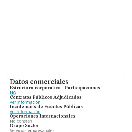
facturación alcanza la cifra de 29.667 millones de euros
y se estima que el promedio de la facturación entre
todas las empresas es de 709 mil euros. En relación con
la información de la provincia de Cádiz, en la base de
datos de INFORMA aparecen 617 empresas, con ventas
de hasta 102 millones de euros. Como información
adicional de interés, la media de empleados de las
empresas es de 5; la media de antigüedad desde la
constitución es de 16 años.
Datos comerciales
Estructura corporativa - Participaciones
NO
Contratos Públicos Adjudicados
Ver Información
Incidencias de Fuentes Públicas
Ver Información
Operaciones Internacionales
No constan
Grupo Sector
Servicios empresariales