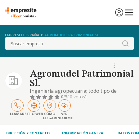
EMPRESITE ESPAÑA
AGROMUDEL PATRIMONIAL SL.
Buscar
Agromudel Patrimonial
Sl.
Ingeniería agropecuaria; todo tipo de
servicios inmobiliarios, compraventa de
0
/5
( 0 votos)
inmuebles tanto urbanos como rústicos, así
como su arrendamiento; actividades
agrícolas y ganaderas; explotación de
LLAMAR
SITIO WEB
CÓMO
VER
LLEGAR
INFORME
apartamentos turísticos; restauración;
organización de eventos; y decoración
DIRECCIÓN Y CONTACTO
INFORMACIÓN GENERAL
DATOS COM