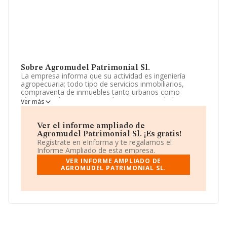
Sobre Agromudel Patrimonial Sl.
La empresa informa que su actividad es ingeniería
agropecuaria; todo tipo de servicios inmobiliarios,
compraventa de inmuebles tanto urbanos como
rústicos, así como su arrendamiento; actividades
Ver más
agrícolas y ganaderas; explotación de apartamentos
turísticos; restauración; organización de eventos; y
decoración. La empresa está registrada como Sociedad
Ver el informe ampliado de
Limitada. La actividad de referencia CNAE corresponde
Agromudel Patrimonial Sl. ¡Es gratis!
a 'Servicios técnicos de ingeniería y otras actividades
Regístrate en eInforma y te regalamos el
relacionadas con el asesoramiento técnico', cuyo
Informe Ampliado de esta empresa.
Código es 7112. La compañía no tiene actividad en
VER INFORME AMPLIADO DE
mercados exteriores.
AGROMUDEL PATRIMONIAL SL.
La sociedad
Agromudel Patrimonial S.L
, B27532613,
se encuentra en Calle Arrayanes núm. 11, (11407), en el
municipio de Jerez De La Frontera, en Cádiz, Andalucía.
En relación con el sector y disponiendo de los datos de
hasta 41.818 empresas, en el ámbito nacional la