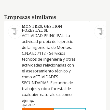
Empresas similares
Empresas similares
MONTRES, GESTION
FORESTAL SL
ACTIVIDAD PRINCIPAL: La
A
actividad propia del ejercicio
-
de la Ingeniería de Montes.
p
C.N.A.E.: 7112 - Servicios
t
técnicos de ingeniería y otras
i
actividades relacionadas con
i
el asesoramiento técnico y
r
como ACTIVIDADES
t
SECUNDARIAS: Ejecución de
i
trabajos y obra forestal de
d
cualquier naturaleza, como
r
ejemp.
CADIZ