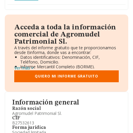
Acceda a toda la información
comercial de Agromudel
Patrimonial Sl.
A través del informe gratuito que te proporcionamos
desde Einforma, donde vas a encontrar:
Datos identificativos: Denominación, CIF,
Teléfono, Domicilio.
Informe Mercantil Completo (BORME).
Ver más
Gráficos de Evolución Ventas y Empleados.
Consejo de Administración y Administradores.
QUIERO MI INFORME GRATUITO
Directivos y Ejecutivos.
Accionistas.
Participaciones y Vinculaciones en otras empresas.
Artículos de prensa publicados sobre la empresa.
Información oficial y registral complementaria.
Información general
Razón social
Agromudel Patrimonial Sl.
CIF
B27532613
Forma jurídica
Sociedad limitada