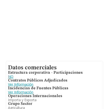
entre todas las compañías. En relación con la
información de la provincia de Murcia, en la base de
datos INFORMA constan 239 empresas, cuyas ventas
han obtenido los 119 millones de euros. Por último, con
el fin de ampliar la información relativa al ámbito de la
empresa, la media de empleados de las empresas es de
10; la antigüedad alcanza los 15 años desde la
constitución.
Datos comerciales
Estructura corporativa - Participaciones
NO
Contratos Públicos Adjudicados
Ver Información
Incidencias de Fuentes Públicas
Ver Información
Operaciones Internacionales
Importa y Exporta
Grupo Sector
Agricultura