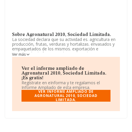
Sobre Agronatural 2010, Sociedad Limitada.
La sociedad declara que su actividad es. agricultura en
producción, frutas, verduras y hortalizas. envasados y
empaquetados de los mismos. exportación e
importación de frutas, verduras y hortalizas. transporte
Ver más
nacional e internacional de mercancías por carratera. se
excluyen las actividades para cuyo ejercicio sean
necesarios. La empresa aparece inscrita en el Registro
Ver el informe ampliado de
Mercantil como Sociedad Limitada. Clasifica su actividad
Agronatural 2010, Sociedad Limitada.
CNAE como 'Cultivo de frutos con hueso y pepitas',
¡Es gratis!
código 0124. La compañía es importadora y
Regístrate en eInforma y te regalamos el
exportadora.
Informe Ampliado de esta empresa.
VER INFORME AMPLIADO DE
La sociedad
AGRONATURAL 2010, SOCIEDAD
Agronatural 2010, Sociedad Limitada
,
LIMITADA.
CIF B73987190, se encuentra en Camino Alto núm. S/N,
(30816), La Hoya, Murcia.
En relación con el sector y disponiendo de los datos de
hasta 1.266 empresas, en el ámbito nacional la
facturación alcanza la cifra de 751 millones de euros y
se calcula un promedio de facturación de 593 mil euros