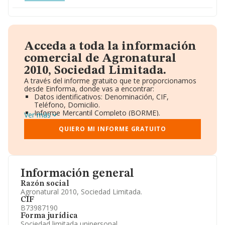
Acceda a toda la información
comercial de Agronatural
2010, Sociedad Limitada.
A través del informe gratuito que te proporcionamos
desde Einforma, donde vas a encontrar:
Datos identificativos: Denominación, CIF,
Teléfono, Domicilio.
Informe Mercantil Completo (BORME).
Ver más
Gráficos de Evolución Ventas y Empleados.
Consejo de Administración y Administradores.
QUIERO MI INFORME GRATUITO
Directivos y Ejecutivos.
Accionistas.
Participaciones y Vinculaciones en otras empresas.
Artículos de prensa publicados sobre la empresa.
Información oficial y registral complementaria.
Información general
Razón social
Agronatural 2010, Sociedad Limitada.
CIF
B73987190
Forma jurídica
Sociedad limitada unipersonal