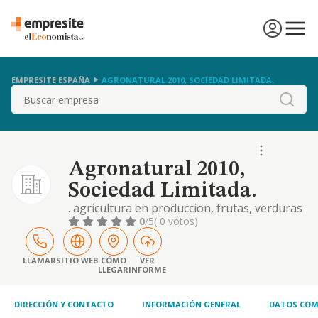
EMPRESITE ESPAÑA
AGRONATURAL 2010, SOCIEDAD LIMITADA.
Buscar
Agronatural 2010,
Sociedad Limitada.
. agricultura en produccion, frutas, verduras
y hortalizas. . envasados y empaquetados de
0
/5
( 0 votos)
los mismos. . exportacion e importacion de
frutas, verduras y hortalizas. . transporte
nacional e internacional de mercancias por
LLAMAR
SITIO WEB
CÓMO
VER
LLEGAR
INFORME
carratera. se excluyen las actividades para
cuyo ejercicio sean necesarios
DIRECCIÓN Y CONTACTO
INFORMACIÓN GENERAL
DATOS COM