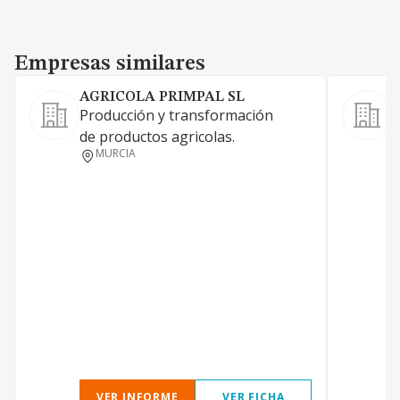
Empresas similares
Empresas similares
AGRICOLA PRIMPAL SL
Producción y transformación
A
de productos agricolas.
e
MURCIA
c
h
g
S
o
p
f
p
s
VER INFORME
VER FICHA