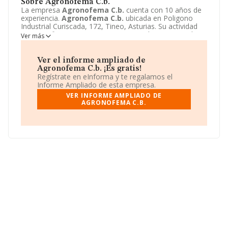
Sobre Agronofema C.b.
La empresa
Agronofema C.b.
cuenta con 10 años de
experiencia.
Agronofema C.b.
ubicada en Poligono
Industrial Curiscada, 172, Tineo, Asturias. Su actividad
CNAE se fine como 4778 - Comercio al por menor de
Ver más
otros productos nuevos. El modelo de sociedad de
Agronofema C.b.
es Comunidad de bienes.
Ver el informe ampliado de
Agronofema C.b. ¡Es gratis!
Regístrate en eInforma y te regalamos el
Informe Ampliado de esta empresa.
VER INFORME AMPLIADO DE
AGRONOFEMA C.B.