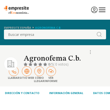
EMPRESITE ESPAÑA
AGRONOFEMA C.B.
Buscar
Agronofema C.b.
0
/5
( 0 votos)
LLAMAR
SITIO WEB
CÓMO
VER
LLEGAR
INFORME
DIRECCIÓN Y CONTACTO
INFORMACIÓN GENERAL
DATOS COM