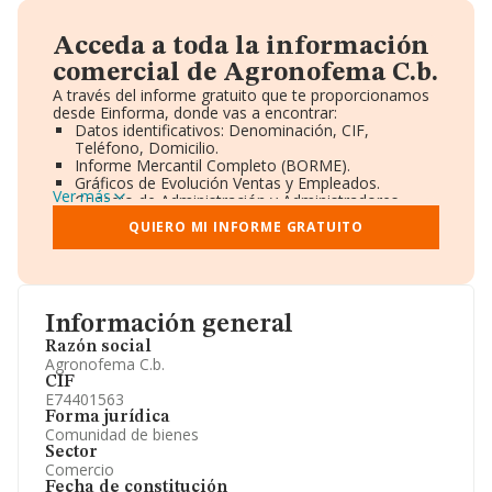
Acceda a toda la información
comercial de Agronofema C.b.
A través del informe gratuito que te proporcionamos
desde Einforma, donde vas a encontrar:
Datos identificativos: Denominación, CIF,
Teléfono, Domicilio.
Informe Mercantil Completo (BORME).
Gráficos de Evolución Ventas y Empleados.
Ver más
Consejo de Administración y Administradores.
Directivos y Ejecutivos.
QUIERO MI INFORME GRATUITO
Accionistas.
Participaciones y Vinculaciones en otras empresas.
Artículos de prensa publicados sobre la empresa.
Información oficial y registral complementaria.
Información general
Razón social
Agronofema C.b.
CIF
E74401563
Forma jurídica
Comunidad de bienes
Sector
Comercio
Fecha de constitución