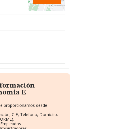
nformación
nomia E
e te proporcionamos desde
ción, CIF, Teléfono, Domicilio.
BORME).
y Empleados.
dministradores.