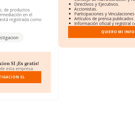
Directivos y Ejecutivos.
Accionistas.
lo, de productos
Participaciones y Vinculacione
ermediación en el
Artículos de prensa publicados
 está registrada como
Información oficial y registral
e cereales, tabaco en
 de importación y/o
QUIERO MI INF
stigacion
ncuentra en Calle San
pertenecientes al sector,
de euros y la media entre
on Sl ¡Es gratis!
2, encontrándose la
 de esta empresa.
a información de la
A constan 290 empresas,
TIGACION SL
ra aportar ulterior
e la constitución es de 21