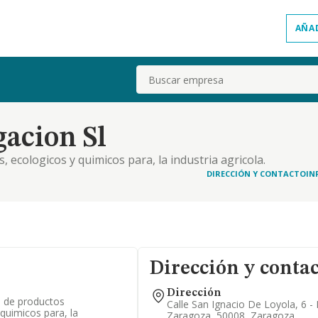
AÑA
Buscar
acion Sl
, ecologicos y quimicos para, la industria agricola.
 industria alimentaria
DIRECCIÓN Y CONTACTO
IN
Dirección y conta
Dirección
o, de productos
Calle San Ignacio De Loyola, 6 - 
 quimicos para, la
Zaragoza, 50008, Zaragoza