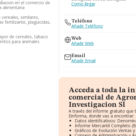
ediacion en el comercio de
Como llegar
a alimentaria
cereales, similares,
Teléfono
 fertilizante, plaguicidas,
Añadir Teléfono
ayor de cereales, tabaco
Web
mentos para animales
Añadir Web
Email
Añadir Email
Acceda a toda la i
comercial de Agro
Investigacion Sl
A través del informe gratuito qu
Einforma, donde vas a encontrar:
Datos identificativos: Denomina
Informe Mercantil Completo (
Gráficos de Evolución Ventas 
Consejo de Administración y A