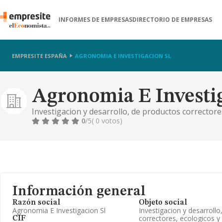
INFORMES DE EMPRESAS
DIRECTORIO DE EMPRESAS
EMPRESITE ESPAÑA
AGRONOMIA E INVESTIGACION SL
Agronomia E Investig
Investigacion y desarrollo, de productos correctores
intermediacion en el comercio de productos para la
0
/5
( 0 votos)
Información general
Razón social
Objeto social
Agronomia E Investigacion Sl
Investigacion y desarroll
correctores, ecologicos y
CIF