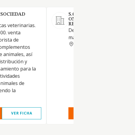
 SOCIEDAD
S.C. AGRARIA SAN ISIDRO 
ONTINARDEL SALZ DE
RESPONSABILIDAD LIMITA
cas veterinarias.
Deshidratación y comercio al
00. venta
mayor de alfalfa.
orista de
ZARAGOZA
 complementos
e animales, así
istribución y
pamiento para la
ctividades
animales de
endo la
VER FICHA
VER INFORME
VER FIC