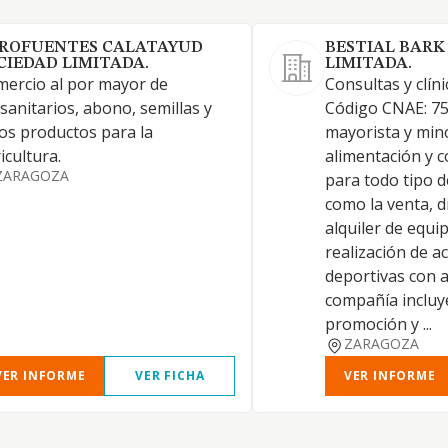
ROFUENTES CALATAYUD
BESTIAL BARK
CIEDAD LIMITADA.
LIMITADA.
ercio al por mayor de
Consultas y clíni
osanitarios, abono, semillas y
Código CNAE: 75
os productos para la
mayorista y min
icultura.
alimentación y
ZARAGOZA
para todo tipo d
como la venta, d
alquiler de equi
realización de a
deportivas con 
compañía incluy
promoción y ...
ZARAGOZA
VER INFORME
VER FICHA
VER INFORME