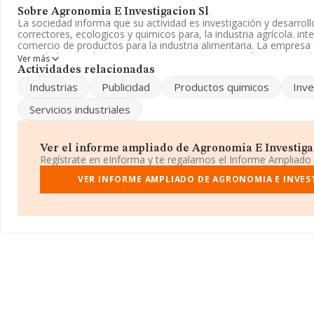
Sobre Agronomia E Investigacion Sl
La sociedad informa que su actividad es investigación y desarrol
correctores, ecologicos y quimicos para, la industria agrícola. int
comercio de productos para la industria alimentaria. La empresa
Sociedad Limitada. Tiene CNAE: 4621 - 'Comercio al por mayor d
Ver más
rama, simientes y alimentos para animales'. No realiza actividad
Actividades relacionadas
exportación.
Industrias
Publicidad
Productos quimicos
Inve
La compañía
Agronomia e Investigacion S.L
, B99017014, se e
Servicios industriales
Ignacio De Loyola núm. 6 Ent Dr, (50008), Zaragoza, Aragón.
Con los datos a disposición de INFORMA sobre 12.199 empresas 
la facturación en el ámbito nacional alcanza los 26.805 millones 
Ver el informe ampliado de Agronomia E Investigaci
todas las compañías es de 2 millones de euros de ventas en 202
Regístrate en eInforma y te regalamos el Informe Ampliado
facturación de la empresa por encima del promedio. Respecto a l
provincia (hablamos de Zaragoza), en la base de datos INFORM
VER INFORME AMPLIADO DE AGRONOMIA E INVES
cuyas ventas en 2022 han alcanzado los 664 millones de euros. Pa
información de interés en el ámbito sectorial, la antigüedad desd
años. La media de empleados de las empresas es de 2.