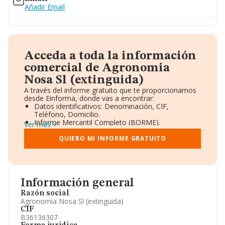
Añadir Email
Acceda a toda la información
comercial de Agronomia
Nosa Sl (extinguida)
A través del informe gratuito que te proporcionamos
desde Einforma, donde vas a encontrar:
Datos identificativos: Denominación, CIF,
Teléfono, Domicilio.
Informe Mercantil Completo (BORME).
Ver más
Gráficos de Evolución Ventas y Empleados.
Consejo de Administración y Administradores.
QUIERO MI INFORME GRATUITO
Directivos y Ejecutivos.
Accionistas.
Participaciones y Vinculaciones en otras empresas.
Artículos de prensa publicados sobre la empresa.
Información oficial y registral complementaria.
Información general
Razón social
Agronomia Nosa Sl (extinguida)
CIF
B36136307