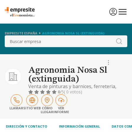
EMPRESITE ESPAÑA
AGRONOMIA NOSA SL (EXTINGUIDA)
Buscar
Agronomia Nosa Sl
(extinguida)
Venta de pinturas y barnices, ferreteria,
maquinaria, materiales de seguridad en el
0
/5
( 0 votos)
trabajo, comercializacion de plantas,
realizacion de servicicios agrarios.
LLAMAR
SITIO WEB
CÓMO
VER
LLEGAR
INFORME
DIRECCIÓN Y CONTACTO
INFORMACIÓN GENERAL
DATOS COM