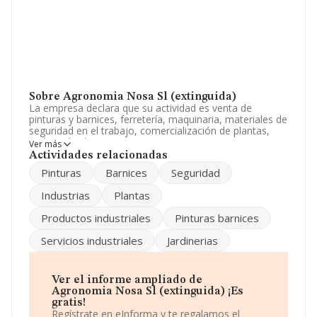
Sobre Agronomia Nosa Sl (extinguida)
La empresa declara que su actividad es venta de
pinturas y barnices, ferretería, maquinaria, materiales de
seguridad en el trabajo, comercialización de plantas,
realización de servicicios agrarios. La empresa aparece
Ver más
inscrita en el Registro Mercantil como Sociedad
Actividades relacionadas
Limitada. Tiene CNAE: 4752 - 'Comercio al por menor de
Pinturas
Barnices
Seguridad
ferretería, pintura y vidrio en establecimientos
especializados'. La sociedad no tiene actividad en
Industrias
Plantas
mercados exteriores.
Productos industriales
Pinturas barnices
Ha tenido el mismo número de empleados y según los
datos a disposición de INFORMA, ha tenido un número
Servicios industriales
Jardinerias
de empleados por debajo de la media de sector.
Es posible ponerse en contacto con la empresa a través
del teléfono 986540269.
Ver el informe ampliado de
Agronomia Nosa Sl (extinguida) ¡Es
La sociedad
Agronomia Nosa S.L (extinguida)
,
gratis!
B36136307, está situada en Calle Real núm. 73, (36650),
Regístrate en eInforma y te regalamos el