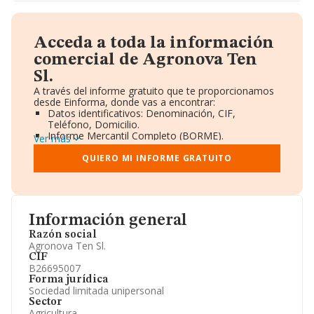
Acceda a toda la información
comercial de Agronova Ten
Sl.
A través del informe gratuito que te proporcionamos
desde Einforma, donde vas a encontrar:
Datos identificativos: Denominación, CIF,
Teléfono, Domicilio.
Informe Mercantil Completo (BORME).
Ver más
Gráficos de Evolución Ventas y Empleados.
Consejo de Administración y Administradores.
QUIERO MI INFORME GRATUITO
Directivos y Ejecutivos.
Accionistas.
Participaciones y Vinculaciones en otras empresas.
Artículos de prensa publicados sobre la empresa.
Información oficial y registral complementaria.
Información general
Razón social
Agronova Ten Sl.
CIF
B26695007
Forma jurídica
Sociedad limitada unipersonal
Sector
Agricultura