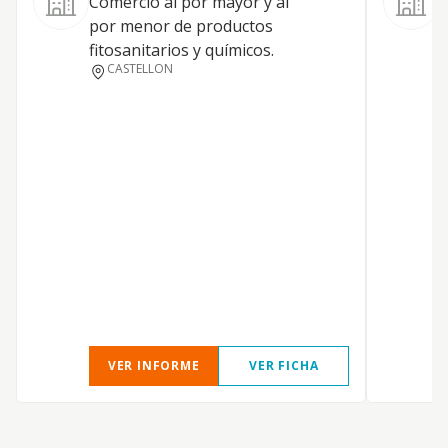
Comercio al por mayor y al
-
por menor de productos
s
fitosanitarios y químicos.
d
CASTELLON
c
a
r
i
C
a
c
m
t
VER INFORME
VER FICHA