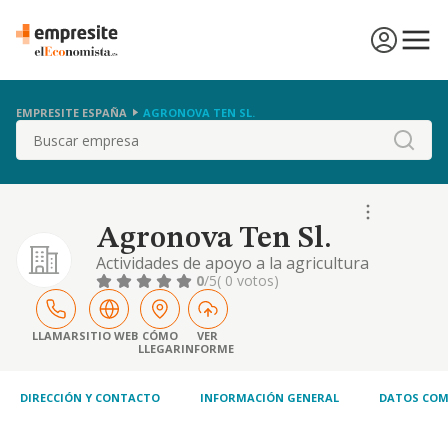
EMPRESITE ESPAÑA
AGRONOVA TEN SL.
Buscar
Agronova Ten Sl.
Actividades de apoyo a la agricultura
0
/5
( 0 votos)
LLAMAR
SITIO WEB
CÓMO
VER
LLEGAR
INFORME
DIRECCIÓN Y CONTACTO
INFORMACIÓN GENERAL
DATOS COM