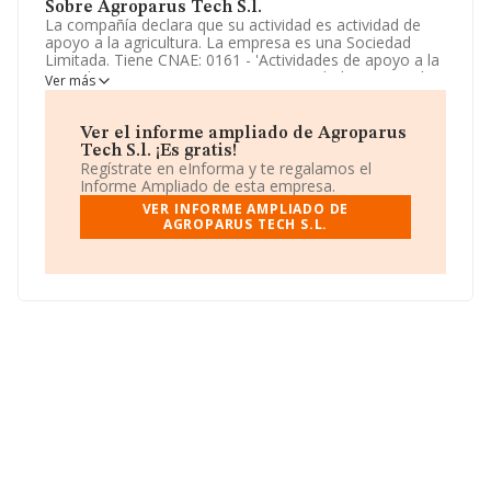
Sobre Agroparus Tech S.l.
La compañía declara que su actividad es actividad de
apoyo a la agricultura. La empresa es una Sociedad
Limitada. Tiene CNAE: 0161 - 'Actividades de apoyo a la
agricultura'. La empresa no tiene actividad en mercados
Ver más
exteriores.
La compañía
Agroparus Tech S.L
, con NIF
Ver el informe ampliado de Agroparus
B24747529, se encuentra en Carretera Ribes núm. 13,
Tech S.l. ¡Es gratis!
(08530), en el municipio de La Garriga, Barcelona,
Regístrate en eInforma y te regalamos el
Cataluña.
Informe Ampliado de esta empresa.
VER INFORME AMPLIADO DE
En base a la información de la que dispone INFORMA
AGROPARUS TECH S.L.
sobre 13.853 compañías, en el ámbito nacional la
facturación alcanza la cifra de 3.208 millones de euros y
la media de facturación de ventas entre todas las
compañías alcanza los 231 mil euros. Como
información adicional de interés, la antigüedad desde la
constitución es de 13 años. La media de empleados es
de 2.