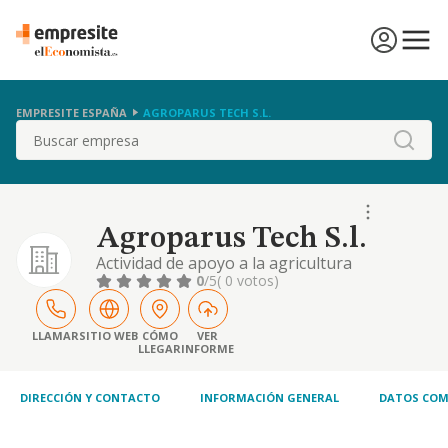
EMPRESITE ESPAÑA
AGROPARUS TECH S.L.
Buscar
Agroparus Tech S.l.
Actividad de apoyo a la agricultura
0
/5
( 0 votos)
LLAMAR
SITIO WEB
CÓMO
VER
LLEGAR
INFORME
DIRECCIÓN Y CONTACTO
INFORMACIÓN GENERAL
DATOS COM