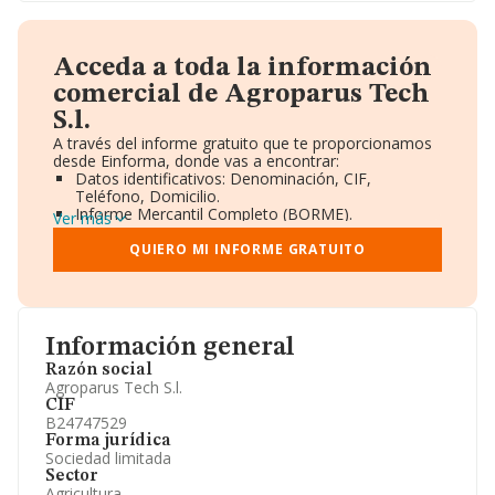
Acceda a toda la información
comercial de Agroparus Tech
S.l.
A través del informe gratuito que te proporcionamos
desde Einforma, donde vas a encontrar:
Datos identificativos: Denominación, CIF,
Teléfono, Domicilio.
Informe Mercantil Completo (BORME).
Ver más
Gráficos de Evolución Ventas y Empleados.
Consejo de Administración y Administradores.
QUIERO MI INFORME GRATUITO
Directivos y Ejecutivos.
Accionistas.
Participaciones y Vinculaciones en otras empresas.
Artículos de prensa publicados sobre la empresa.
Información oficial y registral complementaria.
Información general
Razón social
Agroparus Tech S.l.
CIF
B24747529
Forma jurídica
Sociedad limitada
Sector
Agricultura