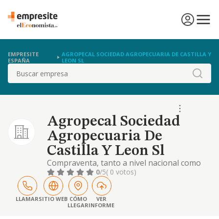
EMPRESITE
AGROPECAL SOCIEDAD AGROPECUARIA DE CASTILLA Y
ESPAÑA
LEON SL
Buscar
Agropecal Sociedad
Agropecuaria De
Castilla Y Leon Sl
Compraventa, tanto a nivel nacional como
internacional de materias primas para
0
/5
( 0 votos)
alimentacion de ganado, maquinaria agricola
y ganadera, compra, venta y explotacion de
fincas agricolas y ganaderas y
LLAMAR
SITIO WEB
CÓMO
VER
LLEGAR
INFORME
asesoramiento agropecua