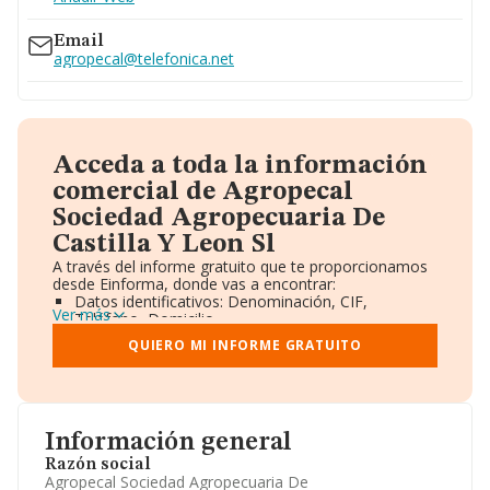
983625712
Email
agropecal@telefonica.net
Acceda a toda la información
comercial de Agropecal
Sociedad Agropecuaria De
Castilla Y Leon Sl
A través del informe gratuito que te proporcionamos
desde Einforma, donde vas a encontrar:
Datos identificativos: Denominación, CIF,
Ver más
Teléfono, Domicilio.
Informe Mercantil Completo (BORME).
QUIERO MI INFORME GRATUITO
Gráficos de Evolución Ventas y Empleados.
Consejo de Administración y Administradores.
Directivos y Ejecutivos.
Accionistas.
Participaciones y Vinculaciones en otras empresas.
Información general
Artículos de prensa publicados sobre la empresa.
Información oficial y registral complementaria.
Razón social
Agropecal Sociedad Agropecuaria De