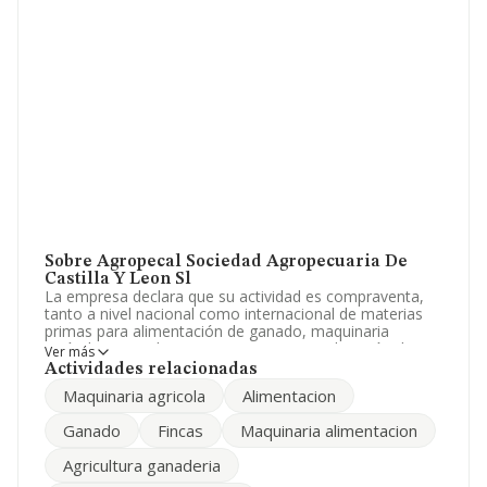
Sobre Agropecal Sociedad Agropecuaria De
Castilla Y Leon Sl
La empresa declara que su actividad es compraventa,
tanto a nivel nacional como internacional de materias
primas para alimentación de ganado, maquinaria
agrícola y ganadera, compra, venta y explotación de
Ver más
fincas agrícolas y ganaderas y asesoramiento
Actividades relacionadas
agropecua. La empresa aparece inscrita en el Registro
Maquinaria agricola
Alimentacion
Mercantil como Sociedad Limitada. Clasifica su actividad
CNAE como 'Transporte de energía eléctrica', código
Ganado
Fincas
Maquinaria alimentacion
3512. La compañía no tiene actividad en mercados
exteriores.
Agricultura ganaderia