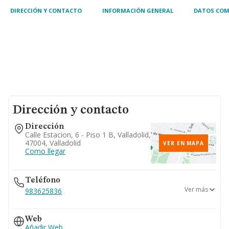
DIRECCIÓN Y CONTACTO
INFORMACIÓN GENERAL
DATOS COM
Dirección y contacto
Dirección
Calle Estacion, 6 - Piso 1 B, Valladolid,
47004, Valladolid
VER EN MAPA
Como llegar
Teléfono
Ver más
983625836
667...
Web
Ver teléfono 667...
Añadir Web