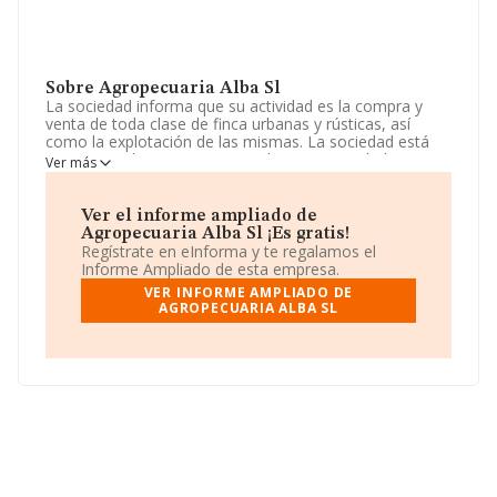
Sobre Agropecuaria Alba Sl
La sociedad informa que su actividad es la compra y
venta de toda clase de finca urbanas y rústicas, así
como la explotación de las mismas. La sociedad está
inscrita en el Registro Mercantil como Sociedad
Ver más
Limitada. Su CNAE corresponde a 6820 con código
'Alquiler de bienes inmobiliarios por cuenta propia'. La
sociedad no tiene actividad en mercados exteriores.
Ver el informe ampliado de
Agropecuaria Alba Sl ¡Es gratis!
La plantilla permanece igual y teniendo en cuenta la
Regístrate en eInforma y te regalamos el
información disponible en INFORMA, ha dispuesto de
Informe Ampliado de esta empresa.
un número de empleados por encima de la media de
VER INFORME AMPLIADO DE
sector.
AGROPECUARIA ALBA SL
Para más información es posible contactar a través del
teléfono 965683980 y la dirección de correo es
manuel_hernandez@24hrs.es
.
La empresa
Agropecuaria Alba S.L
, con NIF
B02324408, se encuentra en Calle Santiago Ramon Y
Cajal Pq Ind núm. 7, (03203), Elche, provincia de
Alicante, Comunidad Valenciana.
En relación con el sector y disponiendo de los datos de