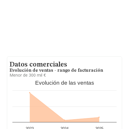
hasta 133.656 empresas, la facturación en el ámbito
nacional alcanza los 23.044 millones de euros y en 2025
la media de facturación de ventas entre todas las
compañías alcanza los 172 mil euros. Para aportar
ulterior información de interés en el ámbito sectorial,
los empleados de media son 1; la media de antigüedad
desde la constitución es de 24 años.
Datos comerciales
Evolución de ventas - rango de facturación
Menor de 300 mil €
Evolución de las ventas
2023
2024
2025