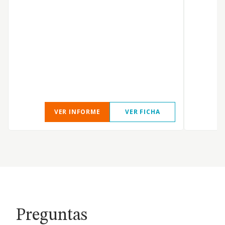
V
S
VER INFORME
VER FICHA
Preguntas