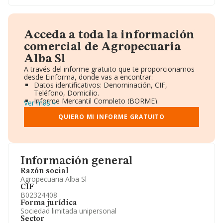
Acceda a toda la información
comercial de Agropecuaria
Alba Sl
A través del informe gratuito que te proporcionamos
desde Einforma, donde vas a encontrar:
Datos identificativos: Denominación, CIF,
Teléfono, Domicilio.
Informe Mercantil Completo (BORME).
Ver más
Gráficos de Evolución Ventas y Empleados.
Consejo de Administración y Administradores.
QUIERO MI INFORME GRATUITO
Directivos y Ejecutivos.
Accionistas.
Participaciones y Vinculaciones en otras empresas.
Artículos de prensa publicados sobre la empresa.
Información oficial y registral complementaria.
Información general
Razón social
Agropecuaria Alba Sl
CIF
B02324408
Forma jurídica
Sociedad limitada unipersonal
Sector