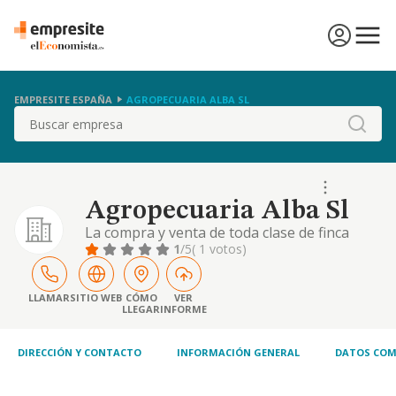
EMPRESITE ESPAÑA
AGROPECUARIA ALBA SL
Buscar
Agropecuaria Alba Sl
La compra y venta de toda clase de finca
urbanas y rusticas, asi como la explotacion
1
/5
( 1 votos)
de las mismas.
LLAMAR
SITIO WEB
CÓMO
VER
LLEGAR
INFORME
DIRECCIÓN Y CONTACTO
INFORMACIÓN GENERAL
DATOS COM