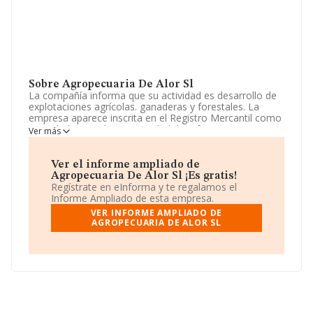
Sobre Agropecuaria De Alor Sl
La compañía informa que su actividad es desarrollo de
explotaciones agrícolas. ganaderas y forestales. La
empresa aparece inscrita en el Registro Mercantil como
Sociedad Limitada. La actividad de referencia CNAE
Ver más
corresponde a 'Cultivo de cereales (excepto arroz),
leguminosas y semillas oleaginosas', cuyo Código es
0111. La sociedad no tiene actividad en mercados
Ver el informe ampliado de
exteriores.
Agropecuaria De Alor Sl ¡Es gratis!
Regístrate en eInforma y te regalamos el
Ha tenido el mismo número de empleados y teniendo
Informe Ampliado de esta empresa.
en cuenta la información a disposición de INFORMA, ha
VER INFORME AMPLIADO DE
contado con un número de empleados inferior a la
AGROPECUARIA DE ALOR SL
media de sector.
Dentro del ranking de empresas elaborado por
INFORMA, atendiendo a los niveles de facturación de la
sociedad, se destaca que: en 2025, en la clasificación
del sector, la empresa se ha colocado 162 puestos más
abajo y su posición actual es 1.415 (el año anterior
estaba en 1.253). Antes de la compañía, en el ranking