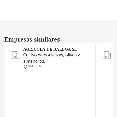
Empresas similares
Empresas similares
AGRICOLA DE BALBOA SL
S
Cultivo de hortalizas, olivos y
-
almendros.
d
BADAJOZ
r
p
c
p
t
e
t
o