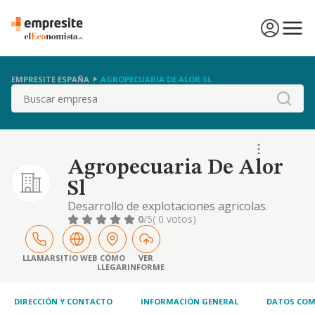
EMPRESITE ESPAÑA
AGROPECUARIA DE ALOR SL
Buscar
Agropecuaria De Alor
Sl
Desarrollo de explotaciones agricolas.
ganaderas y forestales.
0
/5
( 0 votos)
LLAMAR
SITIO WEB
CÓMO
VER
LLEGAR
INFORME
DIRECCIÓN Y CONTACTO
INFORMACIÓN GENERAL
DATOS COM