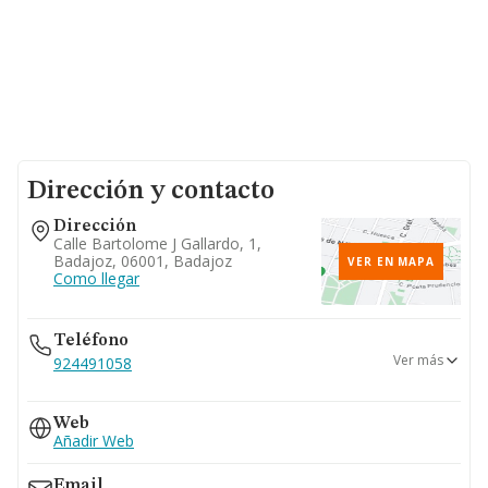
Dirección y contacto
Dirección
Calle Bartolome J Gallardo, 1,
Badajoz, 06001, Badajoz
VER EN MAPA
Como llegar
Teléfono
Ver más
924491058
677...
Web
Ver teléfono 677...
Añadir Web
Email