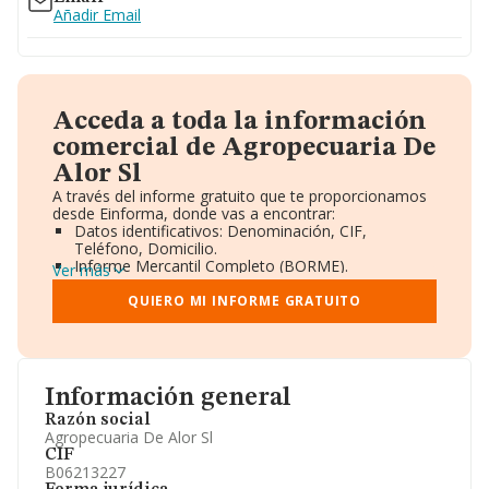
Añadir Email
Acceda a toda la información
comercial de Agropecuaria De
Alor Sl
A través del informe gratuito que te proporcionamos
desde Einforma, donde vas a encontrar:
Datos identificativos: Denominación, CIF,
Teléfono, Domicilio.
Informe Mercantil Completo (BORME).
Ver más
Gráficos de Evolución Ventas y Empleados.
Consejo de Administración y Administradores.
QUIERO MI INFORME GRATUITO
Directivos y Ejecutivos.
Accionistas.
Participaciones y Vinculaciones en otras empresas.
Artículos de prensa publicados sobre la empresa.
Información oficial y registral complementaria.
Información general
Razón social
Agropecuaria De Alor Sl
CIF
B06213227