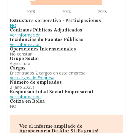
los 22 años desde la constitución. La media de
empleados de las empresas es de 3.
2023
2024
2025
En conclusión,
Agropecuaria de Alor S.L
se emplea en
Estructura corporativa - Participaciones
desarrollo de explotaciones agrícolas. ganaderas y
NO
forestales. Frente al 2024, en el ranking nacional, de
Contratos Públicos Adjudicados
todas las empresas en España, la empresa ha
Ver Información
retrocedido. Ha experimentado un retroceso en el
Incidencias de Fuentes Públicas
ranking de su sector (Cultivo de cereales (excepto
Ver Información
arroz), leguminosas y semillas oleaginosas).
Operaciones Internacionales
No constan
Grupo Sector
Agricultura
Cargos
Encontrados 2 cargos en esta empresa
Ver cargos de Empresa
Número de empleados
2 (año 2025)
Responsabilidad Social Empresarial
Ver Información
Cotiza en Bolsa
NO
Ver el informe ampliado de
Agropecuaria De Alor Sl ¡Es gratis!