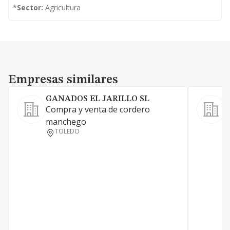
*
Sector:
Agricultura
Empresas similares
Empresas similares
GANADOS EL JARILLO SL
Compra y venta de cordero
E
manchego
l
TOLEDO
o
e
b
l
g
e
y