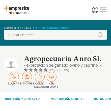
EMPRESITE ESPAÑA
AGROPECUARIA ANRO SL.
Buscar
Agropecuaria Anro Sl.
- explotación de ganado ovino y caprino. -
producción ganadera de todo tipo de
0
/5
( 0 votos)
animales. - producción agrícola de todo tipo
de productos agrarios, tanto en superficies
a cielo abierto como en invernaderos. cnae
LLAMAR
SITIO WEB
CÓMO
VER
LLEGAR
INFORME
0145
DIRECCIÓN Y CONTACTO
INFORMACIÓN GENERAL
DATOS COM