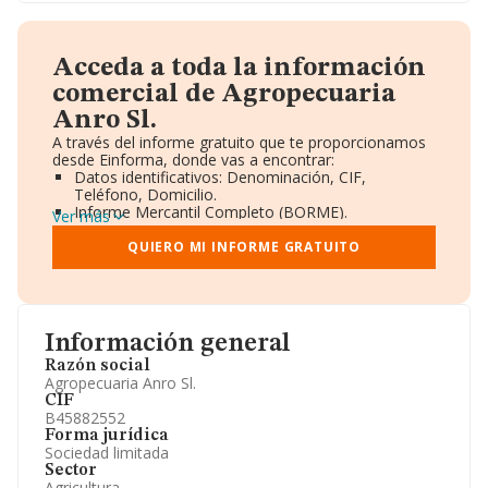
Acceda a toda la información
comercial de Agropecuaria
Anro Sl.
A través del informe gratuito que te proporcionamos
desde Einforma, donde vas a encontrar:
Datos identificativos: Denominación, CIF,
Teléfono, Domicilio.
Informe Mercantil Completo (BORME).
Ver más
Gráficos de Evolución Ventas y Empleados.
Consejo de Administración y Administradores.
QUIERO MI INFORME GRATUITO
Directivos y Ejecutivos.
Accionistas.
Participaciones y Vinculaciones en otras empresas.
Artículos de prensa publicados sobre la empresa.
Información oficial y registral complementaria.
Información general
Razón social
Agropecuaria Anro Sl.
CIF
B45882552
Forma jurídica
Sociedad limitada
Sector
Agricultura