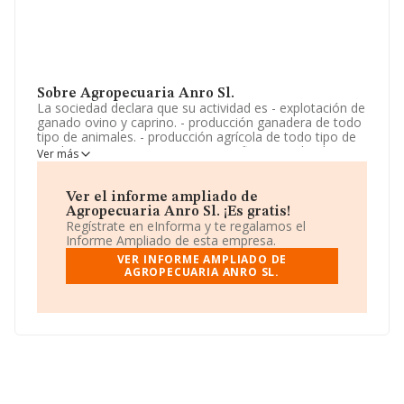
Sobre Agropecuaria Anro Sl.
La sociedad declara que su actividad es - explotación de
ganado ovino y caprino. - producción ganadera de todo
tipo de animales. - producción agrícola de todo tipo de
productos agrarios, tanto en superficies a cielo abierto
Ver más
como en invernaderos. cnae 0145. La empresa es una
Sociedad Limitada. La actividad de referencia CNAE
corresponde a 'Explotación de ganado ovino y caprino',
Ver el informe ampliado de
cuyo Código es 0145. No realiza actividad de
Agropecuaria Anro Sl. ¡Es gratis!
importación y/o exportación.
Regístrate en eInforma y te regalamos el
Informe Ampliado de esta empresa.
La plantilla se ha mantenido igual y teniendo en cuenta
VER INFORME AMPLIADO DE
la información a disposición de INFORMA, ha contado
AGROPECUARIA ANRO SL.
con un número de empleados inferior a la media de
sector.
Dentro del ranking de empresas elaborado por
INFORMA, atendiendo a los niveles de facturación,
podemos decir de la compañía que: en 2024, en la
clasificación del sector, la empresa se ha colocado 24
puestos más abajo y su posición actual es 218 (el año
anterior estaba en 194). Antes de la compañía, en el