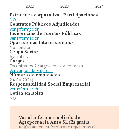
18 años.
2022
2023
2024
En conclusión,
Agropecuaria Anro S.L
está
Estructura corporativa - Participaciones
especializada en - explotación de ganado ovino y
NO
caprino. - producción ganadera de todo tipo de
Contratos Públicos Adjudicados
animales. - producción agrícola de todo tipo de
Ver Información
productos agrarios, tanto en superficies a cielo abierto
Incidencias de Fuentes Públicas
como en invernaderos. cnae 0145. En el ranking de su
Ver Información
sector (Explotación de ganado ovino y caprino), la
Operaciones Internacionales
compañía ha perdido posición respecto al 2023. Frente
No constan
al 2023, en el ranking nacional, de todas las empresas
Grupo Sector
en España, la empresa ha retrocedido.
Agricultura
Cargos
Encontrados 2 cargos en esta empresa
Ver cargos de Empresa
Número de empleados
2 (año 2024)
Responsabilidad Social Empresarial
Ver Información
Cotiza en Bolsa
NO
Ver el informe ampliado de
Agropecuaria Anro Sl. ¡Es gratis!
Regístrate en eInforma y te regalamos el