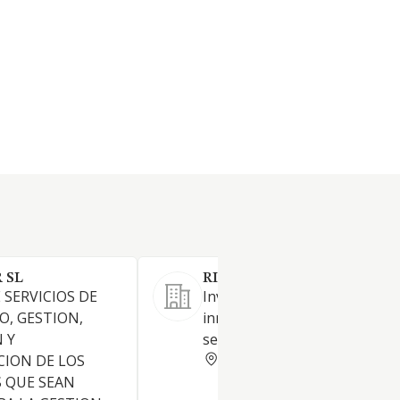
 SL
RIBADA SOCIEDAD LIMITA
 SERVICIOS DE
Inversores inmobiliarios
, GESTION,
inmuebles negocios locales y
 Y
servicios jurídicos
MADRID
ION DE LOS
 QUE SEAN