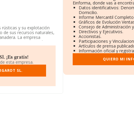
Einforma, donde vas a encontra
Datos identificativos: Denom
Domicilio.
Informe Mercantil Complet
Gráficos de Evolución Venta
Consejo de Administración y
 rústicas y su explotación
Directivos y Ejecutivos.
o de sus recursos naturales,
Accionistas.
ganadera. La empresa
Participaciones y Vinculacio
da. Su CNAE corresponde a
Artículos de prensa publicad
/o exportación.
Información oficial y regist
tuada en Calle Viriato núm.
. ¡Es gratis!
QUIERO MI IN
 de esta empresa.
.991 empresas, en el ámbito
RGAROT SL.
s y se estima que el
il euros. Teniendo en
RMA constan 16384 empresas,
s. Como información
d alcanza los 13 años desde