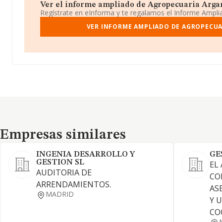
Ver el informe ampliado de Agropecuaria Argarot
Regístrate en eInforma y te regalamos el Informe Ampl
VER INFORME AMPLIADO DE AGROPECUA
Empresas similares
Empresas similares
INGENIA DESARROLLO Y
GE
GESTION SL
EL
AUDITORIA DE
CO
ARRENDAMIENTOS.
AS
MADRID
Y 
CO