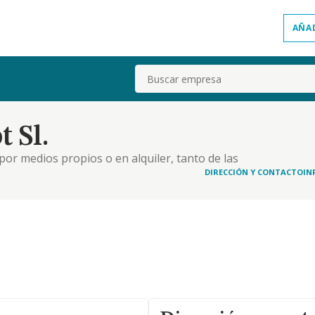
AÑA
Buscar
 Sl.
por medios propios o en alquiler, tanto de las
les como pastos y aprovechamiento cinegeticos.
DIRECCIÓN Y CONTACTO
IN