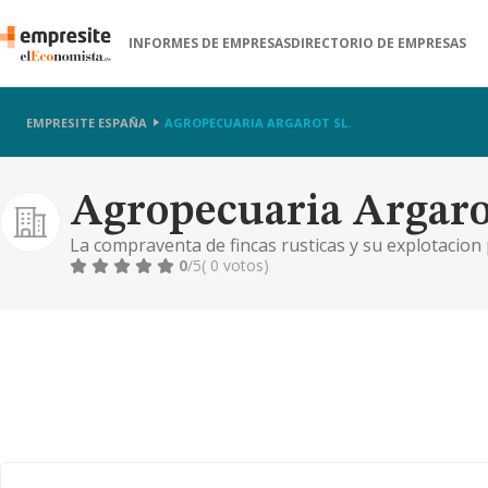
INFORMES DE EMPRESAS
DIRECTORIO DE EMPRESAS
EMPRESITE ESPAÑA
AGROPECUARIA ARGAROT SL.
Agropecuaria Argarot
La compraventa de fincas rusticas y su explotacion 
propias fincas como de sus recursos naturales, ta
0
/5
( 0 votos)
explotacion ganadera