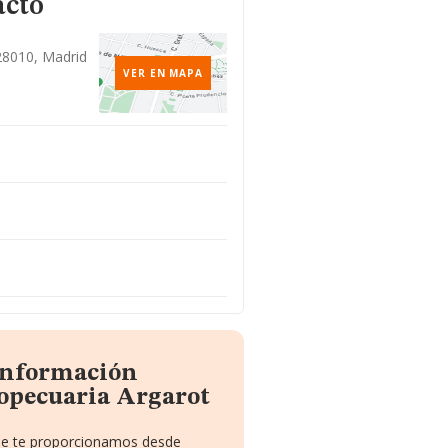
acto
 28010, Madrid
VER EN MAPA
 información
opecuaria Argarot
que te proporcionamos desde