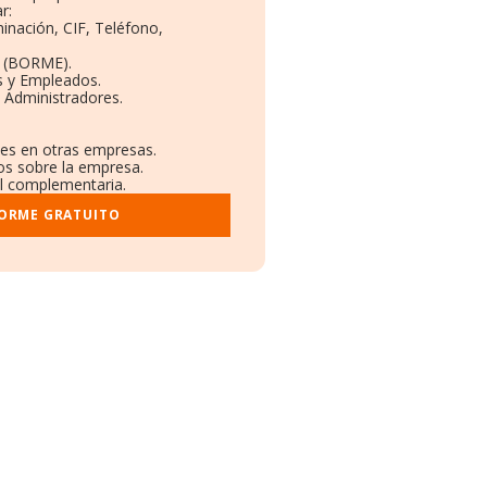
r:
inación, CIF, Teléfono,
o (BORME).
s y Empleados.
 Administradores.
nes en otras empresas.
os sobre la empresa.
ral complementaria.
FORME GRATUITO