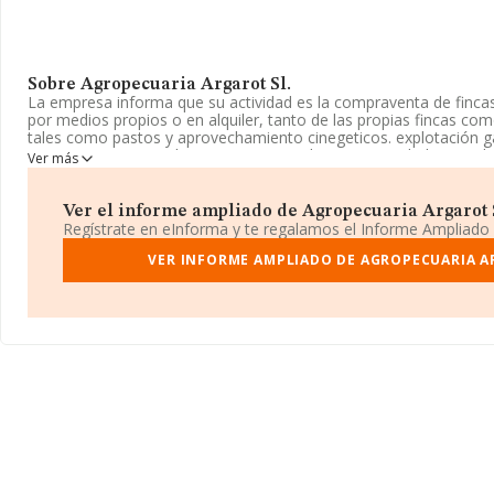
Sobre Agropecuaria Argarot Sl.
La empresa informa que su actividad es la compraventa de fincas
por medios propios o en alquiler, tanto de las propias fincas com
tales como pastos y aprovechamiento cinegeticos. explotación 
aparece inscrita en el Registro Mercantil como Sociedad Limita
Ver más
6811 con código '%cnae%'. No realiza actividad de importación y
La empresa
Agropecuaria Argarot S.L
, NIF B87601449, está si
Ver el informe ampliado de Agropecuaria Argarot Sl
25 00, (28010), Madrid, Madrid.
Regístrate en eInforma y te regalamos el Informe Ampliado
En relación con el sector y disponiendo de los datos de hasta 67
VER INFORME AMPLIADO DE AGROPECUARIA A
nacional la facturación alcanza la cifra de 7.139 millones de euro
promedio de la facturación entre todas las empresas es de 105 m
cuenta la información sobre Madrid, en la base de datos INFO
cuyas ventas en 2022 han alcanzado los 4.260 millones de euro
adicional de interés, los empleados de media son 1; la antigüeda
la constitución.