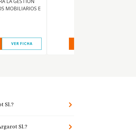
RA LA GESTION
S MOBILIARIOS E
.
VER FICHA
VER INFORME
VER FIC
t Sl.?
rgarot Sl.?