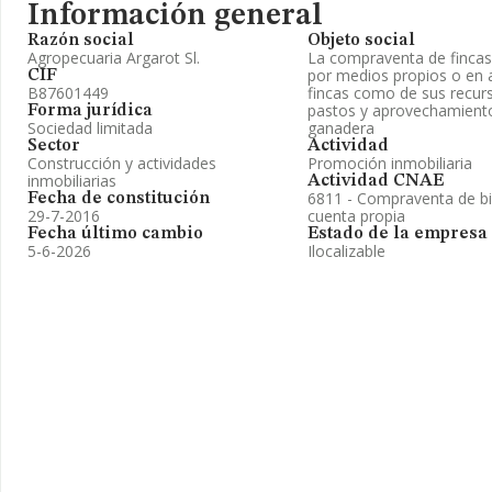
Información general
Razón social
Objeto social
Agropecuaria Argarot Sl.
La compraventa de fincas 
por medios propios o en al
CIF
B87601449
fincas como de sus recur
pastos y aprovechamiento
Forma jurídica
Sociedad limitada
ganadera
Sector
Actividad
Construcción y actividades
Promoción inmobiliaria
inmobiliarias
Actividad CNAE
6811 - Compraventa de bi
Fecha de constitución
29-7-2016
cuenta propia
Fecha último cambio
Estado de la empresa
5-6-2026
Ilocalizable