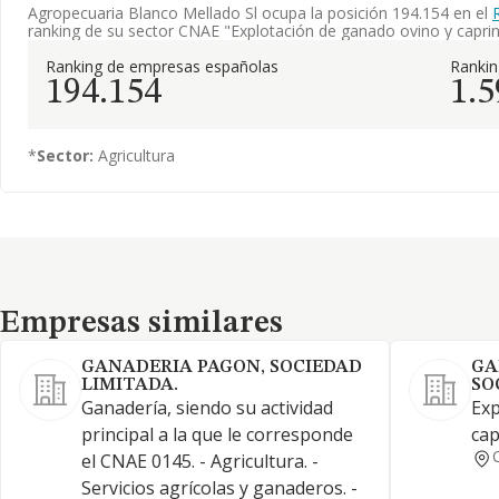
Agropecuaria Blanco Mellado Sl ocupa la posición 194.154 en el
ranking de su sector CNAE "Explotación de ganado ovino y caprin
Ranking de empresas españolas
Ranki
194.154
1.5
*
Sector:
Agricultura
Empresas similares
Empresas similares
GANADERIA PAGON, SOCIEDAD
GA
LIMITADA.
SO
Ganadería, siendo su actividad
Exp
principal a la que le corresponde
cap
el CNAE 0145. - Agricultura. -
Servicios agrícolas y ganaderos. -