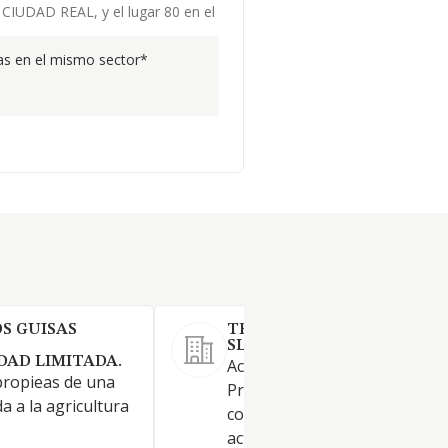
e CIUDAD REAL, y el lugar 80 en el
s en el mismo sector*
S GUISAS
TRACTORES Y MECANIZAC
SL
DAD LIMITADA.
Actividad principal: C.N.A.E. 01
propieas de una
Producción agrícola combina
 a la agricultura
con la producción ganadera. 
actividades: C.N.A.E. 68.10