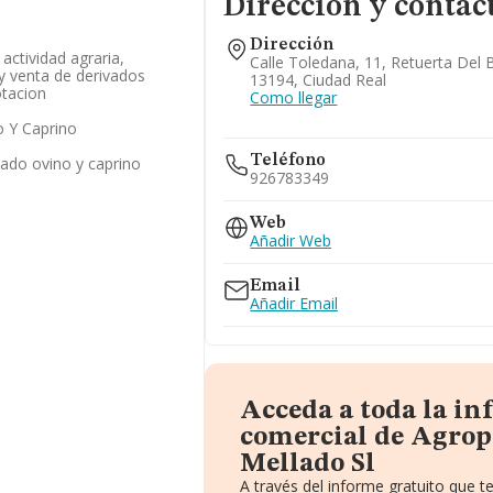
Dirección y contac
Dirección
 actividad agraria,
Calle Toledana, 11, Retuerta Del 
 y venta de derivados
13194, Ciudad Real
otacion
Como llegar
 Y Caprino
Teléfono
nado ovino y caprino
926783349
Web
Añadir Web
Email
Añadir Email
Acceda a toda la i
comercial de Agrop
Mellado Sl
A través del informe gratuito que