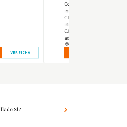
Compraventa de bienes
inmobiliarios por cuenta prop
C.N.A.E. 88.20 Alquiler de bien
inmobiliarios por cuenta prop
C.N.A.E. 68.32 Gestión y
administración de la prop.
CIUDAD REAL
VER FICHA
VER INFORME
VER FIC
llado Sl?