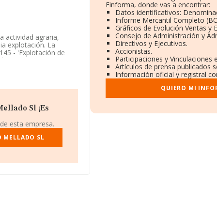
Einforma, donde vas a encontrar:
Datos identificativos: Denominac
Informe Mercantil Completo (B
Gráficos de Evolución Ventas y
Consejo de Administración y Ad
a actividad agraria,
Directivos y Ejecutivos.
ia explotación. La
Accionistas.
45 - 'Explotación de
Participaciones y Vinculaciones
dos exteriores.
Artículos de prensa publicados 
Información oficial y registral 
ación disponible en
e la media de sector.
QUIERO MI INFO
ndo a los niveles de
 ha ganado 12 posiciones
ellado Sl ¡Es
r posicionadas las
d de Responsabilidad
 de esta empresa.
tada
; sin embargo,
tor son
O MELLADO SL
Vilma y José S.L
ional pasando de la
.193 puestos. Las
 Excavaciones S.L
y
 empresas como
Comyce
 San Servan Set 400
cionándose en el puesto
783349.