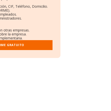
ión, CIF, Teléfono, Domicilio.
ORME).
 Empleados.
ministradores.
 en otras empresas.
sobre la empresa.
complementaria.
RME GRATUITO