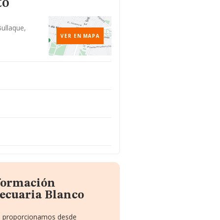
to
Bullaque,
VER EN MAPA
nformación
ecuaria Blanco
 te proporcionamos desde