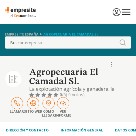
EMPRESITE ESPAÑA
AGROPECUARIA EL CAMADAL SL.
Buscar
Agropecuaria El
Camadal Sl.
La explotación agrícola y ganadera. la
compraventa y engorde de ganado. el
0
/5
( 0 votos)
comercio al por mayor de cereales, abonos y
animales vivos
LLAMAR
SITIO WEB
CÓMO
VER
LLEGAR
INFORME
DIRECCIÓN Y CONTACTO
INFORMACIÓN GENERAL
DATOS COM