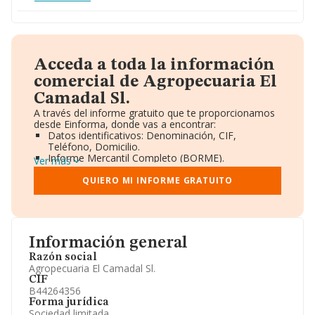
Acceda a toda la información
comercial de Agropecuaria El
Camadal Sl.
A través del informe gratuito que te proporcionamos
desde Einforma, donde vas a encontrar:
Datos identificativos: Denominación, CIF,
Teléfono, Domicilio.
Informe Mercantil Completo (BORME).
Ver más
Gráficos de Evolución Ventas y Empleados.
Consejo de Administración y Administradores.
QUIERO MI INFORME GRATUITO
Directivos y Ejecutivos.
Accionistas.
Participaciones y Vinculaciones en otras empresas.
Artículos de prensa publicados sobre la empresa.
Información oficial y registral complementaria.
Información general
Razón social
Agropecuaria El Camadal Sl.
CIF
B44264356
Forma jurídica
Sociedad limitada