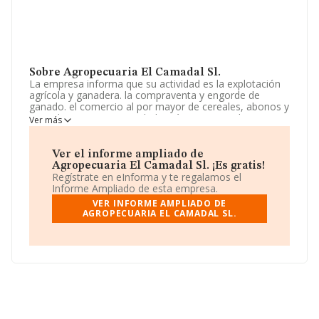
Sobre Agropecuaria El Camadal Sl.
La empresa informa que su actividad es la explotación
agrícola y ganadera. la compraventa y engorde de
ganado. el comercio al por mayor de cereales, abonos y
animales vivos. La sociedad está inscrita en el Registro
Ver más
Mercantil como Sociedad Limitada. Clasifica su actividad
CNAE como 'Explotación de ganado ovino y caprino',
código 0145. La empresa no tiene actividad en
Ver el informe ampliado de
mercados exteriores.
Agropecuaria El Camadal Sl. ¡Es gratis!
Regístrate en eInforma y te regalamos el
La empresa
Agropecuaria El Camadal S.L
,
Informe Ampliado de esta empresa.
B44264356, tiene su domicilio social establecido en
VER INFORME AMPLIADO DE
Avenida Ruiz Jarabo núm. 6 Piso 2 B, (44002), en el
AGROPECUARIA EL CAMADAL SL.
municipio de Teruel, Aragón.
En base a la información de la que dispone INFORMA
sobre 1.264 compañías, en el ámbito nacional la
facturación alcanza la cifra de 572 millones de euros y
en 2018 la media de facturación de ventas entre todas
las compañías alcanza los 453 mil euros. En cuanto a la
información relativa a la provincia de Teruel, en la base
de datos de INFORMA aparecen 17 empresas, cuyas