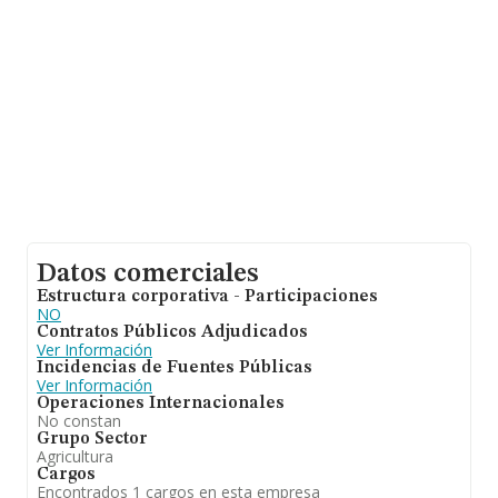
ventas en 2018 han alcanzado los 6 millones de euros.
Para aportar ulterior información de interés en el
ámbito sectorial, la media de empleados es de 2; la
media de antigüedad desde la constitución es de 18
años.
Datos comerciales
Estructura corporativa - Participaciones
NO
Contratos Públicos Adjudicados
Ver Información
Incidencias de Fuentes Públicas
Ver Información
Operaciones Internacionales
No constan
Grupo Sector
Agricultura
Cargos
Encontrados 1 cargos en esta empresa