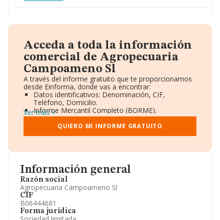
Acceda a toda la información
comercial de Agropecuaria
Campoameno Sl
A través del informe gratuito que te proporcionamos
desde Einforma, donde vas a encontrar:
Datos identificativos: Denominación, CIF,
Teléfono, Domicilio.
Informe Mercantil Completo (BORME).
Ver más
Gráficos de Evolución Ventas y Empleados.
Consejo de Administración y Administradores.
QUIERO MI INFORME GRATUITO
Directivos y Ejecutivos.
Accionistas.
Participaciones y Vinculaciones en otras empresas.
Artículos de prensa publicados sobre la empresa.
Información oficial y registral complementaria.
Información general
Razón social
Agropecuaria Campoameno Sl
CIF
B06444681
Forma jurídica
Sociedad limitada