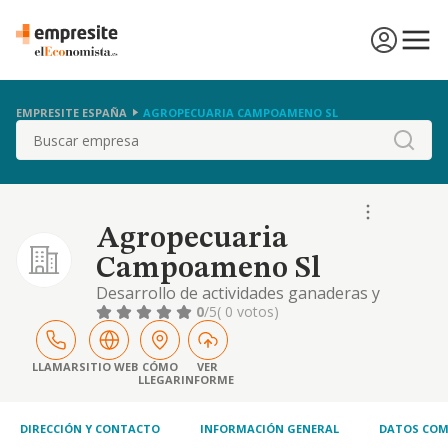
EMPRESITE ESPAÑA
AGROPECUARIA CAMPOAMENO SL
Buscar
Agropecuaria
Campoameno Sl
Desarrollo de actividades ganaderas y
agrarias de cualquier tipo
0
/5
( 0 votos)
LLAMAR
SITIO WEB
CÓMO
VER
LLEGAR
INFORME
DIRECCIÓN Y CONTACTO
INFORMACIÓN GENERAL
DATOS COM