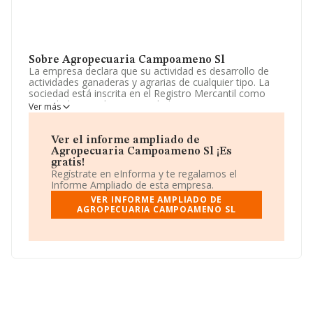
Sobre Agropecuaria Campoameno Sl
La empresa declara que su actividad es desarrollo de
actividades ganaderas y agrarias de cualquier tipo. La
sociedad está inscrita en el Registro Mercantil como
Sociedad Limitada. Su actividad CNAE es '%cnae%' con
Ver más
código 0148. La compañía no tiene actividad en
mercados exteriores.
Ver el informe ampliado de
La compañía
Agropecuaria Campoameno S.L
,
Agropecuaria Campoameno Sl ¡Es
B06444681, está situada en Calle Ramon Carande núm.
gratis!
42, (06800), en el municipio de Merida, en Badajoz,
Regístrate en eInforma y te regalamos el
Extremadura.
Informe Ampliado de esta empresa.
VER INFORME AMPLIADO DE
En relación con el sector y disponiendo de los datos de
AGROPECUARIA CAMPOAMENO SL
hasta 2.822 empresas, la facturación en el ámbito
nacional alcanza los 1.537 millones de euros y en 2012
la media de facturación de ventas entre todas las
compañías alcanza los 544 mil euros. Como
información adicional de interés, la media de antigüedad
desde la constitución es de 19 años. Los empleados de
media son 3.