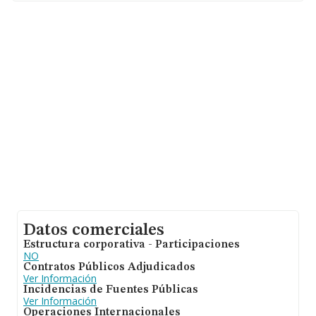
sobre 9.787 compañías, la facturación en el ámbito
nacional alcanza los 2.873 millones de euros y se estima
que el promedio de la facturación entre todas las
empresas es de 293 mil euros. En relación con la
información de la provincia de Sevilla, en la base de
datos de INFORMA aparecen 761 empresas, con ventas
de hasta 182 millones de euros. Por último, con el fin de
ampliar la información relativa al ámbito de la empresa,
los empleados de media son 2; la antigüedad desde la
constitución es de 18 años.
Datos comerciales
Estructura corporativa - Participaciones
NO
Contratos Públicos Adjudicados
Ver Información
Incidencias de Fuentes Públicas
Ver Información
Operaciones Internacionales