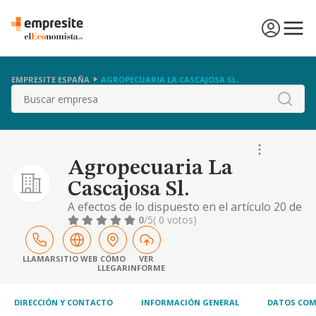
EMPRESITE ESPAÑA
AGROPECUARIA LA CASCAJOSA SL.
Buscar
Agropecuaria La
Cascajosa Sl.
A efectos de lo dispuesto en el artículo 20 de
la ley 14/2013 de emprendedores de 27 de
0
/5
( 0 votos)
septiembre, ésta sociedad tiene de su
actividad principal el cnae "0150", y su objeto
lo constituye: - producción agrícola
LLAMAR
SITIO WEB
CÓMO
VER
LLEGAR
INFORME
combinada con la producción ganadera. -
actividades de apoyo a la agricultura
DIRECCIÓN Y CONTACTO
INFORMACIÓN GENERAL
DATOS COM