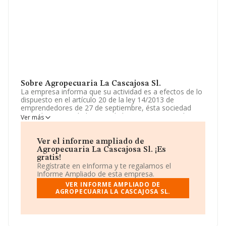
Sobre Agropecuaria La Cascajosa Sl.
La empresa informa que su actividad es a efectos de lo
dispuesto en el artículo 20 de la ley 14/2013 de
emprendedores de 27 de septiembre, ésta sociedad
tiene de su actividad principal el cnae 0150, y su objeto
Ver más
lo constituye: - producción agrícola combinada con la
producción ganadera. - actividades de apoyo a la
agricultura. La empresa está registrada como Sociedad
Ver el informe ampliado de
Limitada. Su CNAE corresponde a 0150 con código
Agropecuaria La Cascajosa Sl. ¡Es
'Producción agrícola combinada con la producción
gratis!
ganadera'. La sociedad no tiene actividad en mercados
Regístrate en eInforma y te regalamos el
exteriores.
Informe Ampliado de esta empresa.
VER INFORME AMPLIADO DE
La empresa española
Agropecuaria La Cascajosa
AGROPECUARIA LA CASCAJOSA SL.
S.L
, CIF B70890132, se encuentra en Calle Gonzalez
Giron núm. 29, (41410), Carmona, en Sevilla, Andalucía.
En base a la información de la que dispone INFORMA