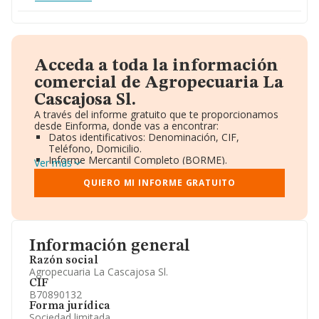
Acceda a toda la información
comercial de Agropecuaria La
Cascajosa Sl.
A través del informe gratuito que te proporcionamos
desde Einforma, donde vas a encontrar:
Datos identificativos: Denominación, CIF,
Teléfono, Domicilio.
Informe Mercantil Completo (BORME).
Ver más
Gráficos de Evolución Ventas y Empleados.
Consejo de Administración y Administradores.
QUIERO MI INFORME GRATUITO
Directivos y Ejecutivos.
Accionistas.
Participaciones y Vinculaciones en otras empresas.
Artículos de prensa publicados sobre la empresa.
Información oficial y registral complementaria.
Información general
Razón social
Agropecuaria La Cascajosa Sl.
CIF
B70890132
Forma jurídica
Sociedad limitada