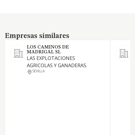
Empresas similares
Empresas similares
LOS CAMINOS DE
MADRIGAL SL
L
LAS EXPLOTACIONES
g
AGRICOLAS Y GANADERAS.
m
SEVILLA
l
l
d
y
a
c
a
c
c