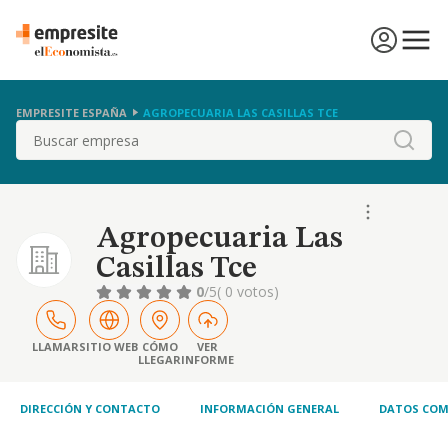
EMPRESITE ESPAÑA
AGROPECUARIA LAS CASILLAS TCE
Buscar
Agropecuaria Las
Casillas Tce
0
/5
( 0 votos)
LLAMAR
SITIO WEB
CÓMO
VER
LLEGAR
INFORME
DIRECCIÓN Y CONTACTO
INFORMACIÓN GENERAL
DATOS COM