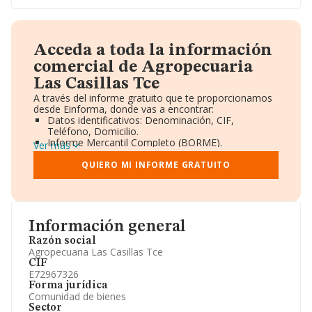
Acceda a toda la información
comercial de Agropecuaria
Las Casillas Tce
A través del informe gratuito que te proporcionamos
desde Einforma, donde vas a encontrar:
Datos identificativos: Denominación, CIF,
Teléfono, Domicilio.
Informe Mercantil Completo (BORME).
Ver más
Gráficos de Evolución Ventas y Empleados.
Consejo de Administración y Administradores.
QUIERO MI INFORME GRATUITO
Directivos y Ejecutivos.
Accionistas.
Participaciones y Vinculaciones en otras empresas.
Artículos de prensa publicados sobre la empresa.
Información oficial y registral complementaria.
Información general
Razón social
Agropecuaria Las Casillas Tce
CIF
E72967326
Forma jurídica
Comunidad de bienes
Sector