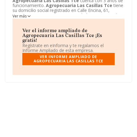
Agropecuaria Las Casillas Tce
cuenta con 3 años de
funcionamiento.
Agropecuaria Las Casillas Tce
tiene
su domicilio social registrado en Calle Encina, 61,
Zazuar, Burgos. Enmarca su actividad CNAE principal
Ver más
como 0161 - Actividades de apoyo a la agricultura.
Agropecuaria Las Casillas Tce
aparece inscrita como
Comunidad de bienes.
Ver el informe ampliado de
Agropecuaria Las Casillas Tce ¡Es
gratis!
Regístrate en eInforma y te regalamos el
Informe Ampliado de esta empresa.
VER INFORME AMPLIADO DE
AGROPECUARIA LAS CASILLAS TCE