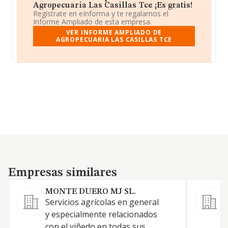
Agropecuaria Las Casillas Tce ¡Es gratis!
Regístrate en eInforma y te regalamos el
Informe Ampliado de esta empresa.
VER INFORME AMPLIADO DE
AGROPECUARIA LAS CASILLAS TCE
Empresas similares
Empresas similares
MONTE DUERO MJ SL.
Servicios agrícolas en general
A
y especialmente relacionados
y
con el viñedo en todas sus