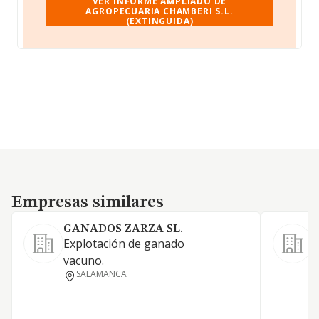
VER INFORME AMPLIADO DE
AGROPECUARIA CHAMBERI S.L.
(EXTINGUIDA)
Empresas similares
Empresas similares
GANADOS ZARZA SL.
Explotación de ganado
vacuno.
Y
SALAMANCA
C