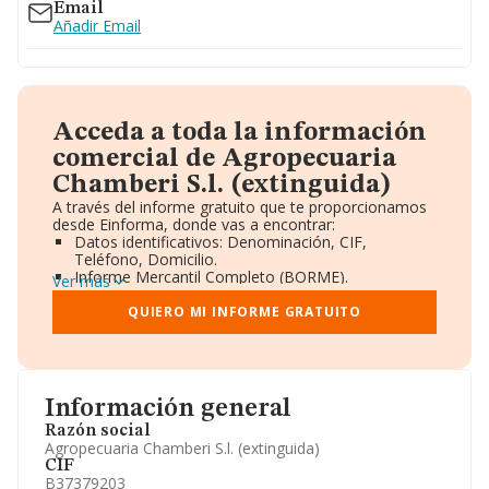
Email
Añadir Email
Acceda a toda la información
comercial de Agropecuaria
Chamberi S.l. (extinguida)
A través del informe gratuito que te proporcionamos
desde Einforma, donde vas a encontrar:
Datos identificativos: Denominación, CIF,
Teléfono, Domicilio.
Informe Mercantil Completo (BORME).
Ver más
Gráficos de Evolución Ventas y Empleados.
Consejo de Administración y Administradores.
QUIERO MI INFORME GRATUITO
Directivos y Ejecutivos.
Accionistas.
Participaciones y Vinculaciones en otras empresas.
Artículos de prensa publicados sobre la empresa.
Información oficial y registral complementaria.
Información general
Razón social
Agropecuaria Chamberi S.l. (extinguida)
CIF
B37379203