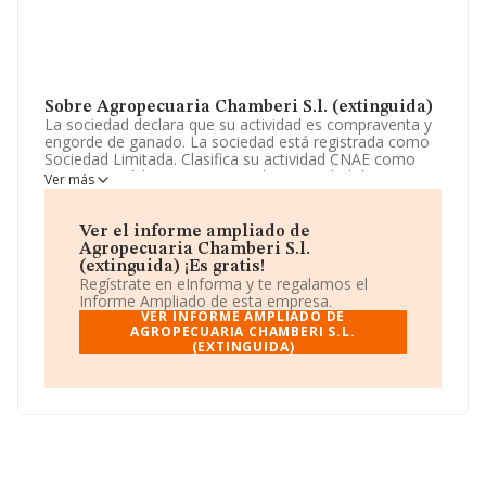
Sobre Agropecuaria Chamberi S.l. (extinguida)
La sociedad declara que su actividad es compraventa y
engorde de ganado. La sociedad está registrada como
Sociedad Limitada. Clasifica su actividad CNAE como
'%cnae%', código 0148. No realiza actividad de
Ver más
importación y/o exportación.
Ha contado con el mismo número de empleados y
Ver el informe ampliado de
teniendo en cuenta la información a disposición de
Agropecuaria Chamberi S.l.
INFORMA, ha contado con un número de empleados
(extinguida) ¡Es gratis!
inferior a la media de sector.
Regístrate en eInforma y te regalamos el
Informe Ampliado de esta empresa.
La empresa española
Agropecuaria Chamberi S.L.
VER INFORME AMPLIADO DE
(extinguida)
AGROPECUARIA CHAMBERI S.L.
, con CIF B37379203, se encuentra en
(EXTINGUIDA)
Calle Bernardo Dorado núm. 2, (37008), en el municipio
de Salamanca, Castilla-león.
En base a la información de la que dispone INFORMA
sobre 2.822 compañías, la facturación en el ámbito
nacional alcanza los 1.537 millones de euros y la media
entre todas las compañías es de 544 mil euros de
ventas en 2006. Respecto a la información de la