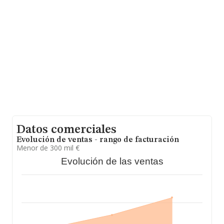
provincia (hablamos de Salamanca), en la base de datos
INFORMA constan 90 empresas, con ventas en el año
2006 de 25 millones de euros. Por último, con el fin de
ampliar la información relativa al ámbito de la empresa,
los empleados de media son 3; la antigüedad alcanza
los 19 años desde la constitución.
Datos comerciales
Evolución de ventas - rango de facturación
Menor de 300 mil €
Evolución de las ventas