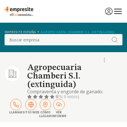
EMPRESITE ESPAÑA
AGROPECUARIA CHAMBERI S.L. (EXTINGUIDA)
Buscar
Agropecuaria
Chamberi S.l.
(extinguida)
Compraventa y engorde de ganado.
0
/5
( 0 votos)
LLAMAR
SITIO WEB
CÓMO
VER
LLEGAR
INFORME