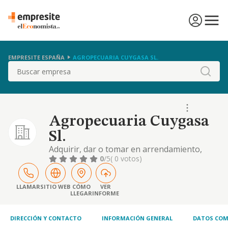
EMPRESITE ESPAÑA
AGROPECUARIA CUYGASA SL.
Buscar
Agropecuaria Cuygasa
Sl.
Adquirir, dar o tomar en arrendamiento,
fincas rústicas, para su explotación agrícola,
0
/5
( 0 votos)
forestal, ganadera, cinegética o
agroturistica
LLAMAR
SITIO WEB
CÓMO
VER
LLEGAR
INFORME
DIRECCIÓN Y CONTACTO
INFORMACIÓN GENERAL
DATOS COM