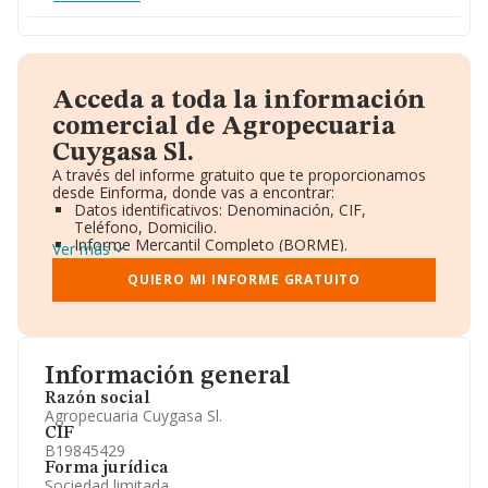
Acceda a toda la información
comercial de Agropecuaria
Cuygasa Sl.
A través del informe gratuito que te proporcionamos
desde Einforma, donde vas a encontrar:
Datos identificativos: Denominación, CIF,
Teléfono, Domicilio.
Informe Mercantil Completo (BORME).
Ver más
Gráficos de Evolución Ventas y Empleados.
Consejo de Administración y Administradores.
QUIERO MI INFORME GRATUITO
Directivos y Ejecutivos.
Accionistas.
Participaciones y Vinculaciones en otras empresas.
Artículos de prensa publicados sobre la empresa.
Información oficial y registral complementaria.
Información general
Razón social
Agropecuaria Cuygasa Sl.
CIF
B19845429
Forma jurídica
Sociedad limitada