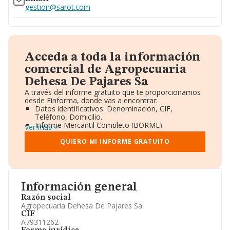
gestion@sarot.com
Acceda a toda la información
comercial de Agropecuaria
Dehesa De Pajares Sa
A través del informe gratuito que te proporcionamos
desde Einforma, donde vas a encontrar:
Datos identificativos: Denominación, CIF,
Teléfono, Domicilio.
Informe Mercantil Completo (BORME).
Ver más
Gráficos de Evolución Ventas y Empleados.
Consejo de Administración y Administradores.
QUIERO MI INFORME GRATUITO
Directivos y Ejecutivos.
Accionistas.
Participaciones y Vinculaciones en otras empresas.
Artículos de prensa publicados sobre la empresa.
Información oficial y registral complementaria.
Información general
Razón social
Agropecuaria Dehesa De Pajares Sa
CIF
A79311262