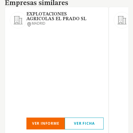
Empresas similares
Empresas similares
EXPLOTACIONES
AGRICOLAS EL PRADO SL
S
MADRID
L
p
c
é
d
c
a
o
p
a
L
VER INFORME
VER FICHA