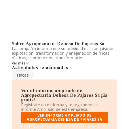
Sobre Agropecuaria Dehesa De Pajares Sa
La compañía informa que su actividad es la adquisición,
explotación, transformacion y enajenación de fincas
rústicas, la producción, transformacion,
comercialización de productos agrícolas, ganaderos y
Ver más
forestales, la realización de mejoras, nuevos cultivos. La
Actividades relacionadas
empresa está registrada como Sociedad Anónima. Su
Fincas
CNAE corresponde a 0148 con código '%cnae%'. No
realiza actividad de importación y/o exportación.
Ha contado con el mismo número de empleados y
Ver el informe ampliado de
atendiendo a los datos disponibles en INFORMA, ese
Agropecuaria Dehesa De Pajares Sa ¡Es
número ha estado por encima de la media de sector.
gratis!
Regístrate en eInforma y te regalamos el
Dentro del ranking de empresas elaborado por
Informe Ampliado de esta empresa.
INFORMA, atendiendo a los niveles de facturación de la
VER INFORME AMPLIADO DE
sociedad, se destaca que: ha perdido hasta 2 puestos
AGROPECUARIA DEHESA DE PAJARES SA
en 2024, pasando del puesto 325 al 327. Éstas son
algunas de las empresas que la superan en el ranking de