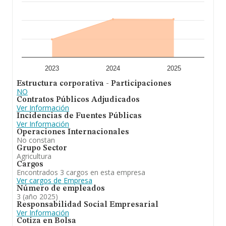
asciende a los 551 mil euros. Respecto a la información
de la provincia (hablamos de Madrid), en la base de
datos INFORMA constan 362 empresas, cuyas ventas
han obtenido los 137 millones de euros. Como
información adicional de interés, la media de empleados
de las empresas es de 3; la antigüedad alcanza los 19
años desde la constitución.
En resumen, la actividad de
Agropecuaria Dehesa de
2023
2024
2025
Pajares S.A
es la adquisición, explotación,
Estructura corporativa - Participaciones
transformacion y enajenación de fincas rústicas, la
NO
producción, transformacion, comercialización de
Contratos Públicos Adjudicados
productos agrícolas, ganaderos y forestales, la
Ver Información
realización de mejoras, nuevos cultivos. En cuanto a la
Incidencias de Fuentes Públicas
posición en el ranking de la provincia de Madrid, la
Ver Información
empresa ha perdido posiciones frente al 2023.
Operaciones Internacionales
No constan
Grupo Sector
Agricultura
Cargos
Encontrados 3 cargos en esta empresa
Ver cargos de Empresa
Número de empleados
3 (año 2025)
Responsabilidad Social Empresarial
Ver Información
Cotiza en Bolsa