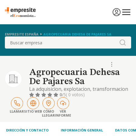
EMPRESITE ESPAÑA
AGROPECUARIA DEHESA DE PAJARES SA
Buscar
Agropecuaria Dehesa
De Pajares Sa
La adquisicion, explotacion, transformacion
y enajenacion de fincas rusticas, la
0
/5
( 0 votos)
produccion, transformacion,
comercializacion de productos agricolas,
ganaderos y forestales, la realizacion de
LLAMAR
SITIO WEB
CÓMO
VER
LLEGAR
INFORME
mejoras, nuevos cultivos
DIRECCIÓN Y CONTACTO
INFORMACIÓN GENERAL
DATOS COM