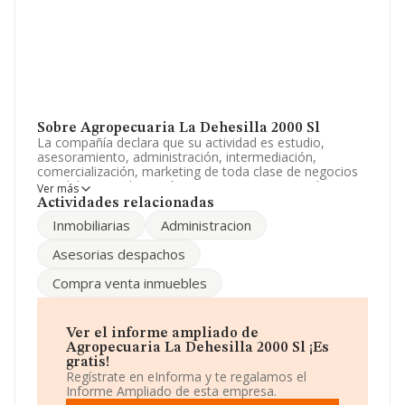
Sobre Agropecuaria La Dehesilla 2000 Sl
La compañía declara que su actividad es estudio,
asesoramiento, administración, intermediación,
comercialización, marketing de toda clase de negocios
inmobiliarios. adquisición, compra, venta y arredamiento
Ver más
de toda clase de inmuebles. La empresa es una
Actividades relacionadas
Sociedad Limitada. Clasifica su actividad CNAE como
Inmobiliarias
Administracion
'Otras actividades de construcción especializada
n.c.o.p.', código 4399. La sociedad no tiene actividad en
Asesorias despachos
mercados exteriores.
Compra venta inmuebles
Para llamar las oficinas se puede hacer a través del
número 927309397.
La compañía
Agropecuaria La Dehesilla 2000 S.L
, CIF
Ver el informe ampliado de
B10257723, se encuentra en Calle Manuel Fernandez
Agropecuaria La Dehesilla 2000 Sl ¡Es
núm. 3, (10940), Garrovillas, Cáceres, Extremadura.
gratis!
Regístrate en eInforma y te regalamos el
Con los datos a disposición de INFORMA sobre 41.135
Informe Ampliado de esta empresa.
empresas pertenecientes al sector, en el ámbito