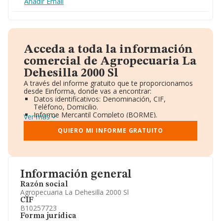
Añadir Email
Acceda a toda la información
comercial de Agropecuaria La
Dehesilla 2000 Sl
A través del informe gratuito que te proporcionamos
desde Einforma, donde vas a encontrar:
Datos identificativos: Denominación, CIF,
Teléfono, Domicilio.
Informe Mercantil Completo (BORME).
Ver más
Gráficos de Evolución Ventas y Empleados.
Consejo de Administración y Administradores.
QUIERO MI INFORME GRATUITO
Directivos y Ejecutivos.
Accionistas.
Participaciones y Vinculaciones en otras empresas.
Artículos de prensa publicados sobre la empresa.
Información oficial y registral complementaria.
Información general
Razón social
Agropecuaria La Dehesilla 2000 Sl
CIF
B10257723
Forma jurídica