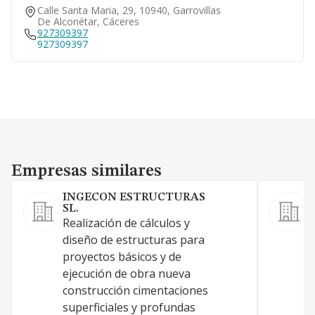
Calle Santa Maria, 29, 10940, Garrovillas
De Alconétar, Cáceres
927309397
927309397
Empresas similares
Empresas similares
INGECON ESTRUCTURAS
SL.
Realización de cálculos y
C
diseño de estructuras para
e
proyectos básicos y de
a
ejecución de obra nueva
construcción cimentaciones
superficiales y profundas