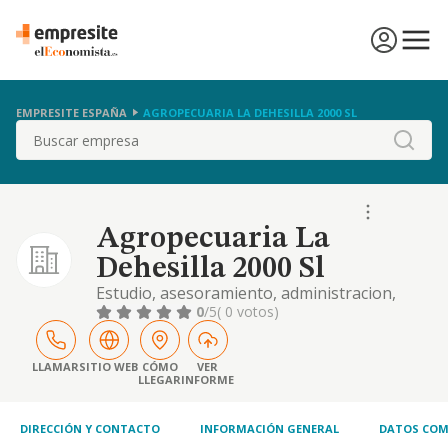
EMPRESITE ESPAÑA
AGROPECUARIA LA DEHESILLA 2000 SL
Buscar
Agropecuaria La
Dehesilla 2000 Sl
Estudio, asesoramiento, administracion,
intermediacion, comercializacion, marketing
0
/5
( 0 votos)
de toda clase de negocios inmobiliarios.
adquisicion, compra, venta y arredamiento
de toda clase de inmuebles.
LLAMAR
SITIO WEB
CÓMO
VER
LLEGAR
INFORME
DIRECCIÓN Y CONTACTO
INFORMACIÓN GENERAL
DATOS COM