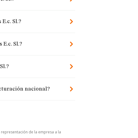
E.c. Sl.?
 E.c. Sl.?
Sl.?
acturación nacional?
u representación de la empresa a la