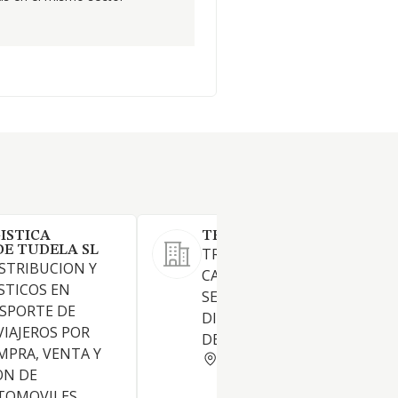
ISTICA
TRANSPORTES VILLAZABA
E TUDELA SL
TRANSPORTE MECANICO PO
STRIBUCION Y
CARRETERA, MEDIANTE
STICOS EN
SERVICIOS PUBLICOS
SPORTE DE
DISCRECIONALES DE TODA C
VIAJEROS POR
DE MERCANCIAS
MPRA, VENTA Y
NAVARRA
ON DE
TOMOVILES,