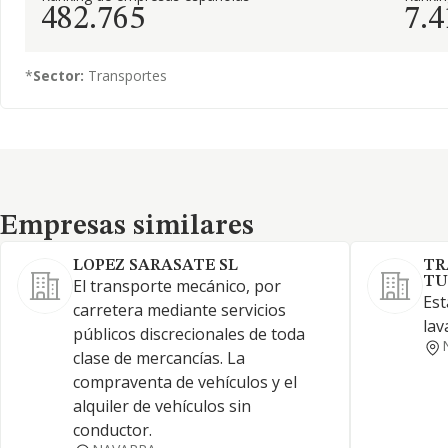
482.765
7.4
*
Sector:
Transportes
Empresas similares
Empresas similares
LOPEZ SARASATE SL
TR
TU
El transporte mecánico, por
Est
carretera mediante servicios
lav
públicos discrecionales de toda
clase de mercancías. La
compraventa de vehículos y el
alquiler de vehículos sin
conductor.