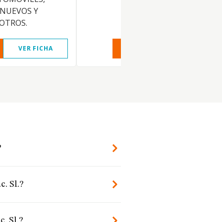
 NUEVOS Y
 OTROS.
VER FICHA
VER INFORME
VER FIC
?
c. Sl.?
. Sl.?