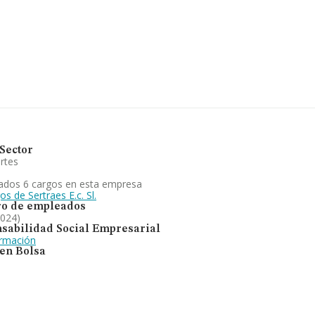
0 compañías, a nivel nacional la
el promedio de la facturación
ormación de la provincia (hablamos
presas, cuyas ventas en 2024 han
pliar la información relativa al
 de 5; la media de antigüedad
s relacionadas con el transporte
vicios de cualquier tipo
de provincia frente al 2023.
Sector
rtes
ados 6 cargos en esta empresa
os de Sertraes E.c. Sl.
o de empleados
2024)
sabilidad Social Empresarial
ormación
 en Bolsa