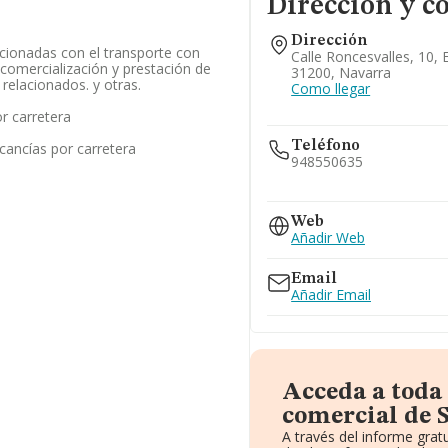
Dirección y c
Dirección
acionadas con el transporte con
Calle Roncesvalles, 10, E
comercialización y prestación de
31200, Navarra
 relacionados. y otras.
Como llegar
r carretera
Teléfono
cancías por carretera
948550635
948554107
948982643
Web
Añadir Web
Email
Añadir Email
Acceda a toda
comercial de Se
A través del informe gra