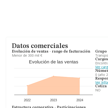
En base a la información de la que dispone INFORMA sobre 62.34
facturación asciende a 45.233 millones de euros y se estima que 
entre todas las empresas es de 725 mil euros. Respecto a la inf
de Navarra), en la base de datos de INFORMA aparecen 1146 em
alcanzado los 1.089 millones de euros. Por último, con el fin de am
ámbito de la empresa, la media de empleados de las empresas es
desde la constitución es de 17 años.
En resumen,
Sertraes E.C. S.L
se emplea en todas las actividade
con medios propios y ajenos, comercialización y prestación de ser
relacionados. y otras. Se ha posicionado más abajo en el ranking 
Datos comerciales
Evolución de ventas - rango de facturación
Grupo 
Menor de 300 mil €
Transpo
Cargos
Evolución de las ventas
Encontr
Ver carg
Númer
0 (año 
Respon
Ver Inf
Cotiza
NO
2022
2023
2024
Estructura corporativa - Participaciones