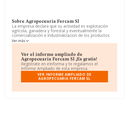
Sobre Agropecuaria Fercam Sl
La empresa declara que su actividad es explotación
agrícola, ganadera y forestal y eventualmente la
comercialización e industrializacion de los productos
obtenidos. La sociedad está inscrita en el Registro
Ver más
Mercantil como Sociedad Limitada. Su CNAE
corresponde a 0150 con código 'Producción agrícola
combinada con la producción ganadera'. La sociedad no
Ver el informe ampliado de
tiene actividad en mercados exteriores.
Agropecuaria Fercam Sl ¡Es gratis!
Regístrate en eInforma y te regalamos el
Ha contado con el mismo número de empleados y
Informe Ampliado de esta empresa.
teniendo en cuenta la información a disposición de
VER INFORME AMPLIADO DE
INFORMA, ha contado con un número de empleados
AGROPECUARIA FERCAM SL
inferior a la media de sector.
Para ponerse en contacto con sus oficinas, la empresa
facilita el número de teléfono 956348196.
La sociedad española
Agropecuaria Fercam S.L
, con
número de identificación fiscal B11635133, está situada
en Calle Descalzos núm. 6, (11401), en el municipio de
Jerez De La Frontera, en Cádiz, Andalucía.
Con los datos a disposición de INFORMA sobre 9.787