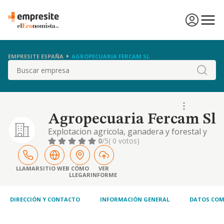
EMPRESITE ESPAÑA
AGROPECUARIA FERCAM SL
Buscar
Agropecuaria Fercam Sl
Explotacion agricola, ganadera y forestal y
eventualmente la comercializacion e
0
/5
( 0 votos)
industrializacion de los productos obtenidos
LLAMAR
SITIO WEB
CÓMO
VER
LLEGAR
INFORME
DIRECCIÓN Y CONTACTO
INFORMACIÓN GENERAL
DATOS COM