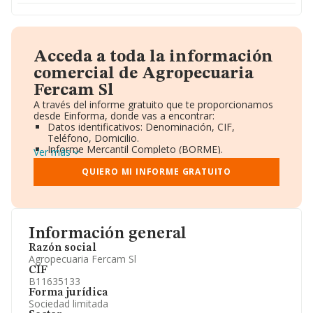
Acceda a toda la información
comercial de Agropecuaria
Fercam Sl
A través del informe gratuito que te proporcionamos
desde Einforma, donde vas a encontrar:
Datos identificativos: Denominación, CIF,
Teléfono, Domicilio.
Informe Mercantil Completo (BORME).
Ver más
Gráficos de Evolución Ventas y Empleados.
Consejo de Administración y Administradores.
QUIERO MI INFORME GRATUITO
Directivos y Ejecutivos.
Accionistas.
Participaciones y Vinculaciones en otras empresas.
Artículos de prensa publicados sobre la empresa.
Información oficial y registral complementaria.
Información general
Razón social
Agropecuaria Fercam Sl
CIF
B11635133
Forma jurídica
Sociedad limitada