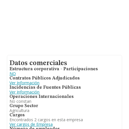
empresas pertenecientes al sector, a nivel nacional la
facturación asciende a 2.873 millones de euros y la
media entre todas las compañías es de 293 mil euros
de ventas en 2012. Teniendo en cuenta la información
sobre Cádiz, en la base de datos de INFORMA aparecen
378 empresas, con ventas en 2012 de hasta 48 millones
de euros. Como información adicional de interés, la
media de empleados es de 2. La antigüedad desde la
constitución es de 18 años.
Datos comerciales
Estructura corporativa - Participaciones
NO
Contratos Públicos Adjudicados
Ver Información
Incidencias de Fuentes Públicas
Ver Información
Operaciones Internacionales
No constan
Grupo Sector
Agricultura
Cargos
Encontrados 2 cargos en esta empresa
Ver cargos de Empresa