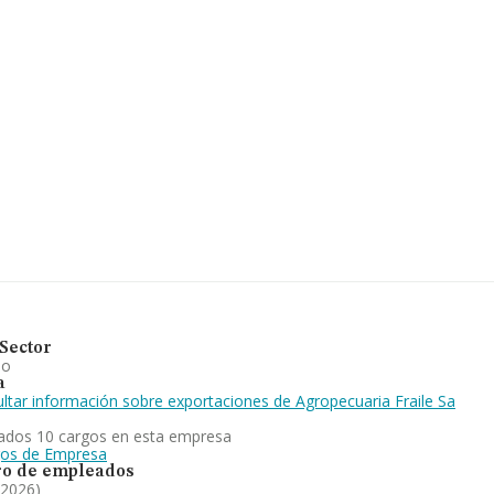
 millones de euros. En
se de datos INFORMA constan
llones de euros. Finalmente,
dad desde la constitución es
ada en despiece, almacén y
 abajo en el ranking de
ng nacional (de todas las
Sector
io
a
ltar información sobre exportaciones de Agropecuaria Fraile Sa
ados 10 cargos en esta empresa
gos de Empresa
o de empleados
 2026)