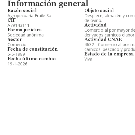
Información general
Razón social
Objeto social
Agropecuaria Fraile Sa
Despiece, almacén y come
de ovino.
CIF
A79143111
Actividad
Comercio al por mayor de
Forma jurídica
Sociedad anónima
derivados carnicos elabor
Sector
Actividad CNAE
Comercio
4632 - Comercio al por m
cárnicos; pescado y prod
Fecha de constitución
5-5-1989
Estado de la empresa
Viva
Fecha último cambio
19-1-2026