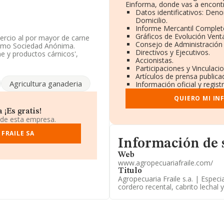
Einforma, donde vas a encontr
Datos identificativos: Den
Domicilio.
Informe Mercantil Comple
Gráficos de Evolución Vent
ercio al por mayor de carne
Consejo de Administración 
 como Sociedad Anónima.
Directivos y Ejecutivos.
e y productos cárnicos',
Accionistas.
Participaciones y Vinculac
Artículos de prensa public
ndo a los niveles de
Agricultura ganaderia
Información oficial y regis
5 puestos en 2025, pasando
ector, están empresas como:
QUIERO MI IN
esas españolas que están por
fisa S.A
. En el ranking
¡Es gratis!
.167 a 22.522. La lista de
 de esta empresa.
u
y
Sanitarios Bosco S.A
, sin
pañías:
FRAILE SA
Kapalua Trading S.A
Informacion de su página w
puestos en el ranking
Información de 
Web
www.agropecuariafraile.com/
fono 949214766 y el correo
Titulo
pecuariafraile.com
.
Agropecuaria Fraile s.a. | Especi
cordero recental, cabrito lechal 
ilio social establecido en
.283 empresas, en el ámbito
os y el promedio de la