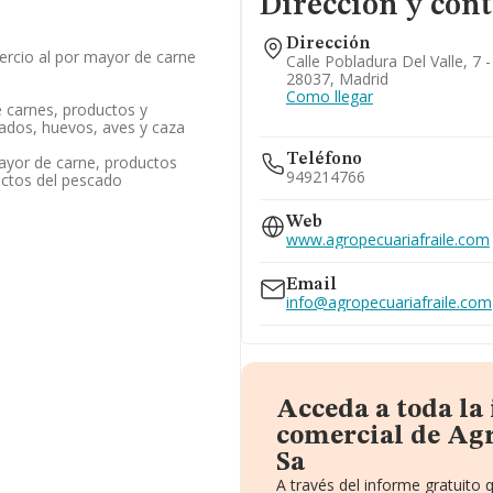
Dirección y cont
Dirección
rcio al por mayor de carne
Calle Pobladura Del Valle, 7 -
28037, Madrid
Como llegar
 carnes, productos y
ados, huevos, aves y caza
Teléfono
ayor de carne, productos
949214766
uctos del pescado
Web
www.agropecuariafraile.com
Email
info@agropecuariafraile.com
Acceda a toda la
comercial de Agr
Sa
A través del informe gratuito