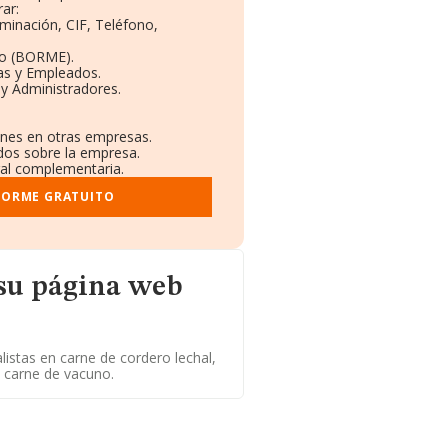
ar:
ominación, CIF, Teléfono,
to (BORME).
as y Empleados.
y Administradores.
iones en otras empresas.
ados sobre la empresa.
tral complementaria.
FORME GRATUITO
eb
su página web
alistas en carne de cordero lechal,
y carne de vacuno.