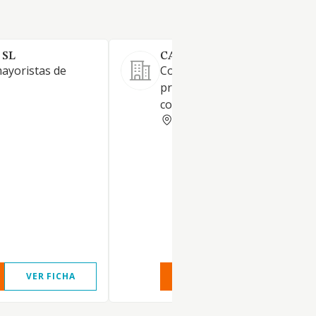
 SL
CARNICAS ALIAGAS SL
mayoristas de
Comercio al por mayor de
productos cárnicos frescos y
congelados
MADRID
VER FICHA
VER INFORME
VER FIC