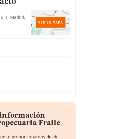
acto
 6 B, Madrid,
VER EN MAPA
 información
opecuaria Fraile
 que te proporcionamos desde