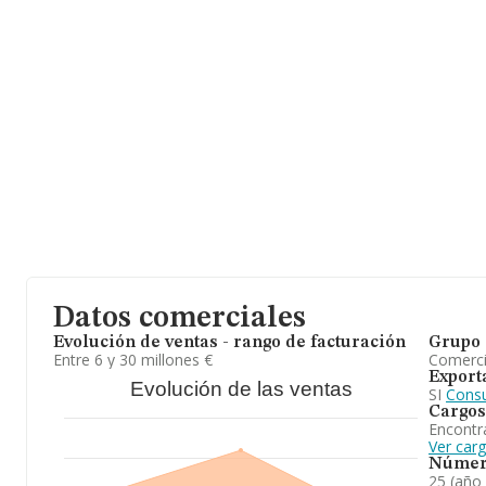
facturación de ventas entre todas las compañías asciende a los 2
relación con la información de la provincia de Madrid, en la ba
2168 empresas, cuyas ventas en 2025 han alcanzado los 3.676 mi
para completar los datos de sector, en 2025, la media de antigüe
de 20 años. Los empleados de media son 4.
En definitiva, la actividad de
Agropecuaria Fraile S.A
está enfoc
comercio al por mayor de carne de ovino. Se ha posicionado más
sectores frente al 2024. Se ha posicionado más abajo en el ranki
empresas presentes en el territorio) frente al 2024.
Datos comerciales
Evolución de ventas - rango de facturación
Grupo 
Entre 6 y 30 millones €
Comerc
Export
Evolución de las ventas
SI
Consu
Cargos
Encontr
Ver car
Númer
25 (año