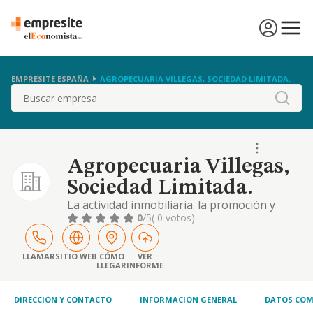
EMPRESITE ESPAÑA
AGROPECUARIA VILLEGAS, SOCIEDAD LIMITADA.
Buscar
Agropecuaria Villegas,
Sociedad Limitada.
La actividad inmobiliaria. la promoción y
construccion de edificios para suventa o
0
/5
( 0 votos)
arrendamiento y la compraventa de fincas,
viviendas, locales y demás inmuebles. el
alquiler de todo tipo de fincas, tanto rústicas
LLAMAR
SITIO WEB
CÓMO
VER
LLEGAR
INFORME
como urbanas
DIRECCIÓN Y CONTACTO
INFORMACIÓN GENERAL
DATOS COM