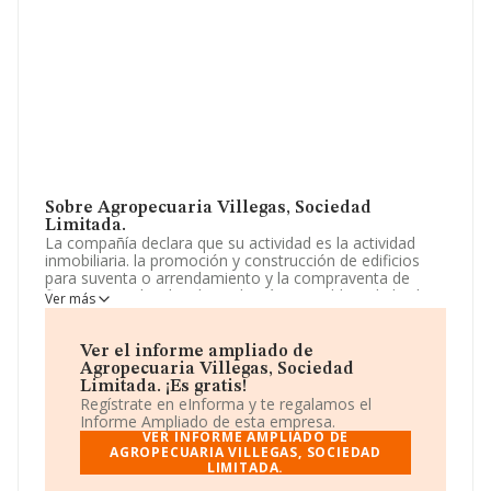
Sobre Agropecuaria Villegas, Sociedad
Limitada.
La compañía declara que su actividad es la actividad
inmobiliaria. la promoción y construcción de edificios
para suventa o arrendamiento y la compraventa de
fincas, viviendas, locales y demás inmuebles. el alquiler
Ver más
de todo tipo de fincas, tanto rústicas como urbanas. La
sociedad está registrada como Sociedad Limitada. Su
actividad CNAE es '%cnae%' con código 6811. La
Ver el informe ampliado de
compañía no tiene actividad en mercados exteriores.
Agropecuaria Villegas, Sociedad
Limitada. ¡Es gratis!
Teniendo en cuenta la información a disposición de
Regístrate en eInforma y te regalamos el
INFORMA, ha contado con un número de empleados
Informe Ampliado de esta empresa.
inferior a la media de sector.
VER INFORME AMPLIADO DE
AGROPECUARIA VILLEGAS, SOCIEDAD
LIMITADA.
Para más información es posible contactar a través del
teléfono 950498920.