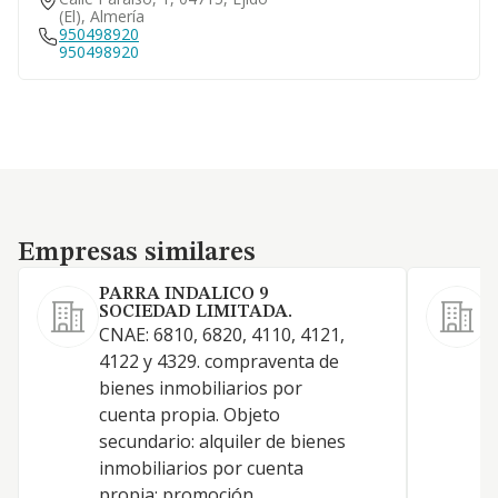
(el), Almería
950498920
950498920
Empresas similares
Empresas similares
PARRA INDALICO 9
SOCIEDAD LIMITADA.
CNAE: 6810, 6820, 4110, 4121,
4122 y 4329. compraventa de
bienes inmobiliarios por
cuenta propia. Objeto
secundario: alquiler de bienes
inmobiliarios por cuenta
propia; promoción
C