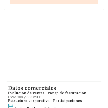
La sociedad
Agropecuaria Villegas, Sociedad
Limitada
, NIF B04708186, está situada en Calle
Andalucia Bj, (04760), en el municipio de Berja, en
Almería, Andalucía.
En relación con el sector y disponiendo de los datos de
hasta 67.991 empresas, a nivel nacional la facturación
asciende a 7.139 millones de euros y se estima que el
promedio de la facturación entre todas las empresas es
de 105 mil euros. Con el fin de ampliar la información
relativa a las compañías, la antigüedad alcanza los 13
años desde la constitución. Los empleados de media
son 1.
Datos comerciales
Evolución de ventas - rango de facturación
Entre 300 y 600 mil €
Estructura corporativa - Participaciones
NO