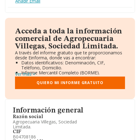
Añadir Email
Acceda a toda la información
comercial de Agropecuaria
Villegas, Sociedad Limitada.
A través del informe gratuito que te proporcionamos
desde Einforma, donde vas a encontrar:
Datos identificativos: Denominación, CIF,
Teléfono, Domicilio.
Informe Mercantil Completo (BORME).
Ver más
Gráficos de Evolución Ventas y Empleados.
Consejo de Administración y Administradores.
QUIERO MI INFORME GRATUITO
Directivos y Ejecutivos.
Accionistas.
Participaciones y Vinculaciones en otras empresas.
Artículos de prensa publicados sobre la empresa.
Información oficial y registral complementaria.
Información general
Razón social
Agropecuaria Villegas, Sociedad
Limitada.
CIF
B04708186