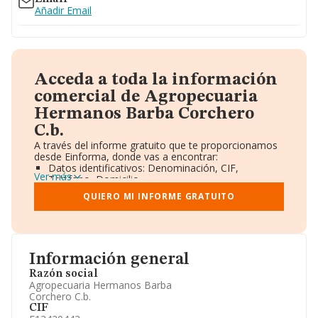
Añadir Email
Acceda a toda la información
comercial de Agropecuaria
Hermanos Barba Corchero
C.b.
A través del informe gratuito que te proporcionamos
desde Einforma, donde vas a encontrar:
Datos identificativos: Denominación, CIF,
Ver más
Teléfono, Domicilio.
Informe Mercantil Completo (BORME).
QUIERO MI INFORME GRATUITO
Gráficos de Evolución Ventas y Empleados.
Consejo de Administración y Administradores.
Directivos y Ejecutivos.
Accionistas.
Participaciones y Vinculaciones en otras empresas.
Información general
Artículos de prensa publicados sobre la empresa.
Información oficial y registral complementaria.
Razón social
Agropecuaria Hermanos Barba
Corchero C.b.
CIF