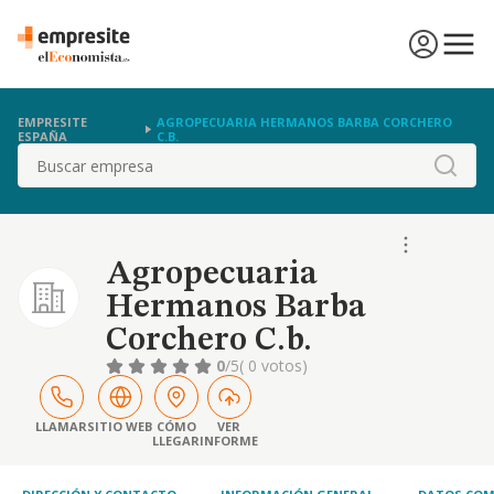
EMPRESITE
AGROPECUARIA HERMANOS BARBA CORCHERO
ESPAÑA
C.B.
Buscar
Agropecuaria
Hermanos Barba
Corchero C.b.
0
/5
( 0 votos)
LLAMAR
SITIO WEB
CÓMO
VER
LLEGAR
INFORME