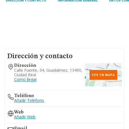
DIRECCIÓN Y CONTACTO
INFORMACIÓN GENERAL
DATOS COM
Dirección y contacto
Dirección
Calle Fuente, 34, Guadalmez, 13490,
Ciudad Real
VER EN MAPA
Como llegar
Teléfono
Añadir Teléfono
Web
Añadir Web
Email