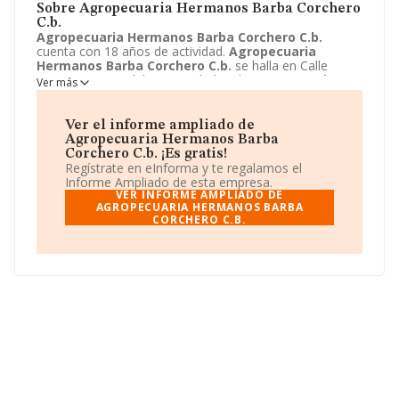
Sobre Agropecuaria Hermanos Barba Corchero
C.b.
Agropecuaria Hermanos Barba Corchero C.b.
cuenta con 18 años de actividad.
Agropecuaria
Hermanos Barba Corchero C.b.
se halla en Calle
Fuente, 34, Guadalmez, Ciudad real.
Agropecuaria
Ver más
Hermanos Barba Corchero C.b.
toma la forma
jurídica de Comunidad de bienes.
Ver el informe ampliado de
Agropecuaria Hermanos Barba
Corchero C.b. ¡Es gratis!
Regístrate en eInforma y te regalamos el
Informe Ampliado de esta empresa.
VER INFORME AMPLIADO DE
AGROPECUARIA HERMANOS BARBA
CORCHERO C.B.