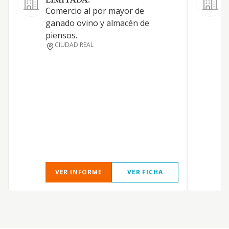
LIMITADA.
Comercio al por mayor de
-
ganado ovino y almacén de
g
piensos.
c
CIUDAD REAL
p
g
-
(
y
0
p
e
VER INFORME
VER FICHA