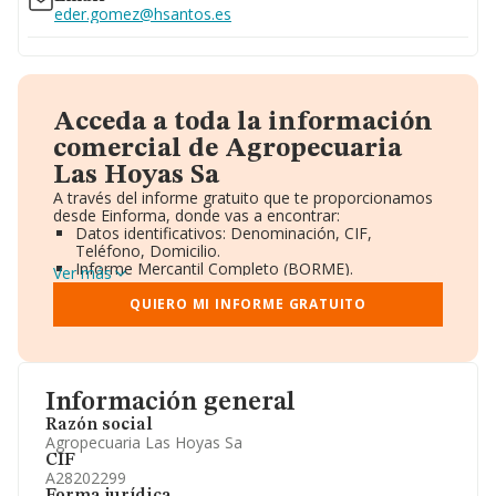
eder.gomez@hsantos.es
Acceda a toda la información
comercial de Agropecuaria
Las Hoyas Sa
A través del informe gratuito que te proporcionamos
desde Einforma, donde vas a encontrar:
Datos identificativos: Denominación, CIF,
Teléfono, Domicilio.
Informe Mercantil Completo (BORME).
Ver más
Gráficos de Evolución Ventas y Empleados.
Consejo de Administración y Administradores.
QUIERO MI INFORME GRATUITO
Directivos y Ejecutivos.
Accionistas.
Participaciones y Vinculaciones en otras empresas.
Artículos de prensa publicados sobre la empresa.
Información oficial y registral complementaria.
Información general
Razón social
Agropecuaria Las Hoyas Sa
CIF
A28202299