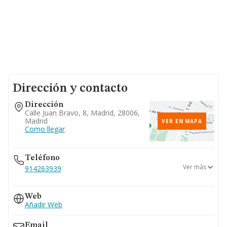
Dirección y contacto
Dirección
Calle Juan Bravo, 8, Madrid, 28006,
Madrid
VER EN MAPA
Como llegar
Teléfono
Ver más
914263939
918637062
Web
914263950
Añadir Web
914263946
Email