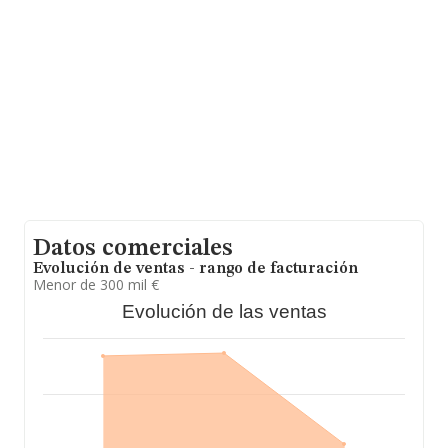
hasta 9.886 empresas, la facturación en el ámbito
nacional alcanza los 2.876 millones de euros y en 2025
la media de facturación de ventas entre todas las
compañías alcanza los 290 mil euros. En relación con la
información de la provincia de Madrid, en la base de
datos INFORMA constan 1274 empresas, con ventas en
el año 2025 de 307 millones de euros. Para aportar
ulterior información de interés en el ámbito sectorial, la
media de empleados de las empresas es de 2. La media
de antigüedad desde la constitución es de 18 años.
Datos comerciales
Evolución de ventas - rango de facturación
Menor de 300 mil €
Evolución de las ventas