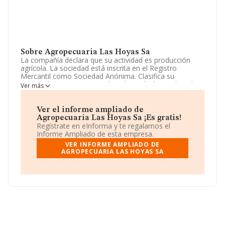
Sobre Agropecuaria Las Hoyas Sa
La compañía declara que su actividad es producción
agrícola. La sociedad está inscrita en el Registro
Mercantil como Sociedad Anónima. Clasifica su
actividad CNAE como 'Producción agrícola combinada
Ver más
con la producción ganadera', código 0150. La compañía
no tiene actividad en mercados exteriores.
Ver el informe ampliado de
Ha tenido el mismo número de profesionales y
Agropecuaria Las Hoyas Sa ¡Es gratis!
atendiendo a los datos disponibles en INFORMA, ese
Regístrate en eInforma y te regalamos el
número ha estado por encima de la media de sector.
Informe Ampliado de esta empresa.
VER INFORME AMPLIADO DE
Para comunicarse con sus oficinas, el número de
AGROPECUARIA LAS HOYAS SA
teléfono es 914263939 y su correo es
eder.gomez@hsantos.es
.
La compañía
Agropecuaria Las Hoyas S.A
, con NIF
A28202299, tiene su domicilio social establecido en
Calle Juan Bravo núm. 8, (28006), en el municipio de
Madrid, Madrid.
En relación con el sector y disponiendo de los datos de