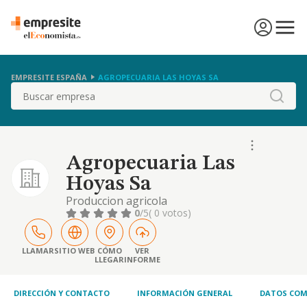
EMPRESITE ESPAÑA
AGROPECUARIA LAS HOYAS SA
Buscar
Agropecuaria Las
Hoyas Sa
Produccion agricola
0
/5
( 0 votos)
LLAMAR
SITIO WEB
CÓMO
VER
LLEGAR
INFORME
DIRECCIÓN Y CONTACTO
INFORMACIÓN GENERAL
DATOS COM