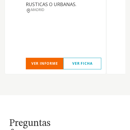
RUSTICAS O URBANAS.
C
MADRID
O
VER INFORME
VER FICHA
Preguntas