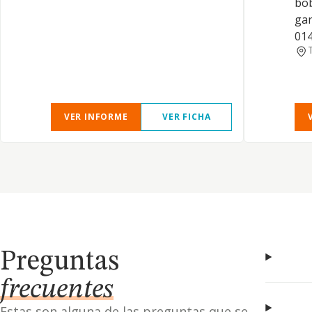
bob
gan
01
VER INFORME
VER FICHA
Preguntas
frecuentes
Estas son alguna de las preguntas que se