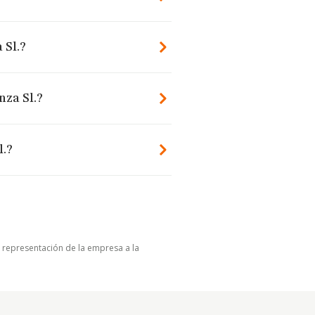
 Sl.?
nza Sl.?
l.?
u representación de la empresa a la