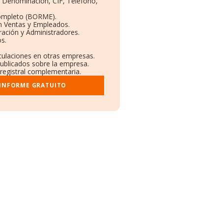
s: Denominación, CIF, Teléfono,
Completo (BORME).
n Ventas y Empleados.
ación y Administradores.
os.
nculaciones en otras empresas.
publicados sobre la empresa.
 registral complementaria.
 INFORME GRATUITO