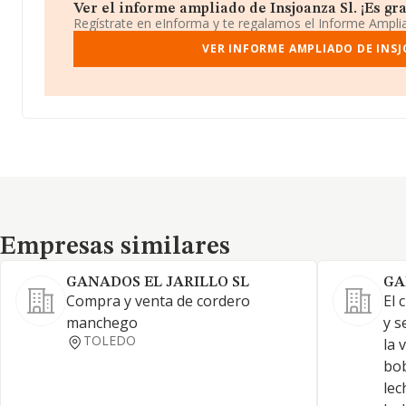
Ver el informe ampliado de Insjoanza Sl. ¡Es gra
Regístrate en eInforma y te regalamos el Informe Ampl
VER INFORME AMPLIADO DE INSJ
Empresas similares
Empresas similares
GANADOS EL JARILLO SL
GA
Compra y venta de cordero
El 
manchego
y s
TOLEDO
la 
bob
lec