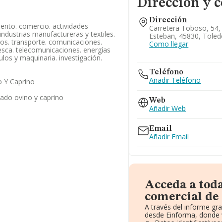
Dirección y 
Dirección
ento. comercio. actividades
Carretera Toboso, 54,
. industrias manufactureras y textiles.
Esteban, 45830, Tole
cios. transporte. comunicaciones.
Como llegar
pesca. telecomunicaciones. energías
culos y maquinaria. investigación.
Teléfono
Añadir Teléfono
 Y Caprino
nado ovino y caprino
Web
Añadir Web
Email
Añadir Email
Acceda a tod
comercial de 
A través del informe gr
desde Einforma, donde 