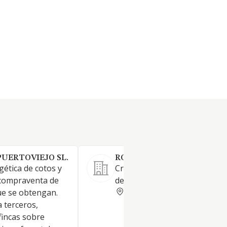
PUERTOVIEJO SL.
ROYCU SL
gética de cotos y
Cría, engorde y comercializac
y compraventa de
de ganado ovino y caprino
TOLEDO
ue se obtengan.
 terceros,
fincas sobre