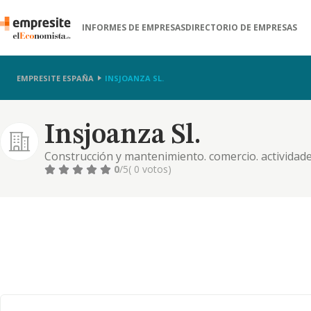
INFORMES DE EMPRESAS
DIRECTORIO DE EMPRESAS
EMPRESITE ESPAÑA
INSJOANZA SL.
Insjoanza Sl.
Construcción y mantenimiento. comercio. actividades 
manufactureras y textiles. turismo. hostelería. serv
0
/5
( 0 votos)
ganadería y pesca. telecomunicaciones. energías alt
investigación. cnae 0145