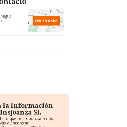
contacto
 Miguel
do
VER EN MAPA
a la información
Insjoanza Sl.
atuito que te proporcionamos
vas a encontrar: