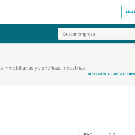
AÑA
Buscar
inmobiliarias y científicas. industrias
icios. transporte. comunicaciones. agricultura,
DIRECCIÓN Y CONTACTO
IN
ernativas. reparar vehículos y maquinaria.