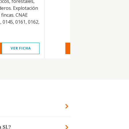
icos, forestales,
deros. Explotación
 fincas. CNAE
, 0145, 0161, 0162,
VER FICHA
VER INFORME
VER FIC
 Sl.?