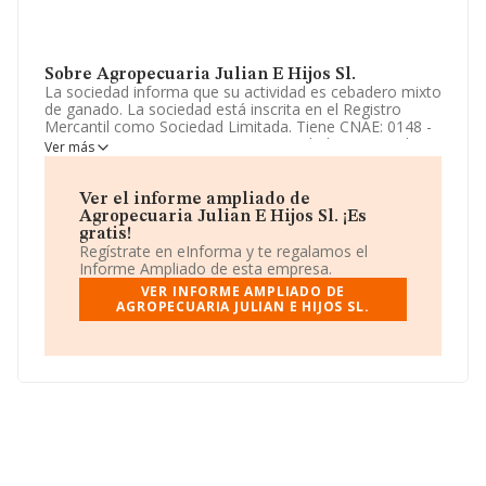
Sobre Agropecuaria Julian E Hijos Sl.
La sociedad informa que su actividad es cebadero mixto
de ganado. La sociedad está inscrita en el Registro
Mercantil como Sociedad Limitada. Tiene CNAE: 0148 -
'%cnae%'. La empresa no tiene actividad en mercados
Ver más
exteriores.
El correo electrónico es
Ver el informe ampliado de
laboutiquedelacarneburriana@gmail.com
.
Agropecuaria Julian E Hijos Sl. ¡Es
gratis!
La empresa
Agropecuaria Julian e Hijos S.L
, NIF
Regístrate en eInforma y te regalamos el
B12879490, está situada en Calle De Les Almesies núm.
Informe Ampliado de esta empresa.
2 Bj, (12530), en el municipio de Borriana, en Castellón,
VER INFORME AMPLIADO DE
Comunidad Valenciana.
AGROPECUARIA JULIAN E HIJOS SL.
Con los datos a disposición de INFORMA sobre 2.822
empresas pertenecientes al sector, en el ámbito
nacional la facturación alcanza la cifra de 1.537 millones
de euros y la media entre todas las compañías es de
544 mil euros de ventas en 2023. En cuanto a la
información relativa a la provincia de Castellón, en la
base de datos de INFORMA aparecen 44 empresas, con
ventas en 2023 de hasta 7 millones de euros. Por
último, con el fin de ampliar la información relativa al