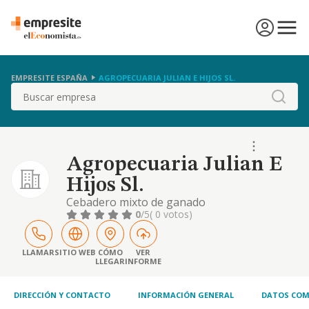
EMPRESITE ESPAÑA
AGROPECUARIA JULIAN E HIJOS SL.
Buscar
Agropecuaria Julian E
Hijos Sl.
Cebadero mixto de ganado
0
/5
( 0 votos)
LLAMAR
SITIO WEB
CÓMO
VER
LLEGAR
INFORME
DIRECCIÓN Y CONTACTO
INFORMACIÓN GENERAL
DATOS COM