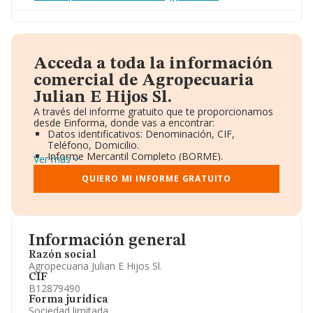
Acceda a toda la información
comercial de Agropecuaria
Julian E Hijos Sl.
A través del informe gratuito que te proporcionamos
desde Einforma, donde vas a encontrar:
Datos identificativos: Denominación, CIF,
Teléfono, Domicilio.
Informe Mercantil Completo (BORME).
Ver más
Gráficos de Evolución Ventas y Empleados.
Consejo de Administración y Administradores.
QUIERO MI INFORME GRATUITO
Directivos y Ejecutivos.
Accionistas.
Participaciones y Vinculaciones en otras empresas.
Artículos de prensa publicados sobre la empresa.
Información oficial y registral complementaria.
Información general
Razón social
Agropecuaria Julian E Hijos Sl.
CIF
B12879490
Forma jurídica
Sociedad limitada