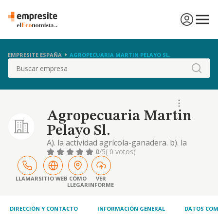
EMPRESITE ESPAÑA
AGROPECUARIA MARTIN PELAYO SL.
Buscar
Agropecuaria Martin
Pelayo Sl.
A). la actividad agrícola-ganadera. b). la
producción y comercializaciónde productos
0
/5
( 0 votos)
alimenticios tanto al por menor como al por
mayor. incluye lacompra-venta y fabricación
de todo tipo de productos alimenticios, así
LLAMAR
SITIO WEB
CÓMO
VER
LLEGAR
INFORME
como el sacrificio de animales para la
obtención de productos cárnicos de todas
DIRECCIÓN Y CONTACTO
INFORMACIÓN GENERAL
DATOS COM