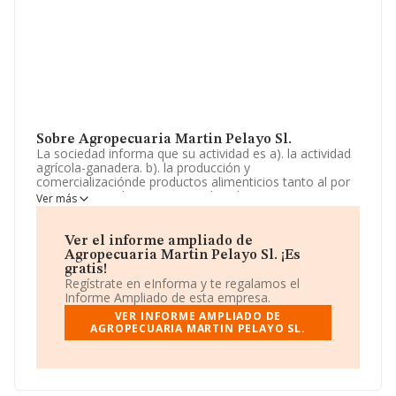
Sobre Agropecuaria Martin Pelayo Sl.
La sociedad informa que su actividad es a). la actividad
agrícola-ganadera. b). la producción y
comercializaciónde productos alimenticios tanto al por
menor como al por mayor. incluye lacompra-venta y
Ver más
fabricación de todo tipo de productos alimenticios, así
como el sacrificio de animales para la obtención de
productos cárnicos de todas. La empresa está
Ver el informe ampliado de
registrada como Sociedad Limitada. La actividad de
Agropecuaria Martin Pelayo Sl. ¡Es
referencia CNAE corresponde a 'Actividades de apoyo a
gratis!
la ganadería', cuyo Código es 0162. No realiza actividad
Regístrate en eInforma y te regalamos el
de importación y/o exportación.
Informe Ampliado de esta empresa.
VER INFORME AMPLIADO DE
Ha tenido el mismo número de empleados y según los
AGROPECUARIA MARTIN PELAYO SL.
datos a disposición de INFORMA, ha tenido un número
de empleados por debajo de la media de sector.
Acerca de la información disponible en INFORMA sobre
los distintos rankings: la empresa ha subido de 24