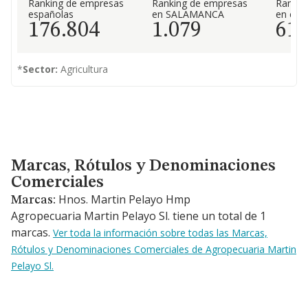
Ranking de empresas
Ranking de empresas
Rankin
españolas
en SALAMANCA
en el 
176.804
1.079
61
*
Sector:
Agricultura
Marcas, Rótulos y Denominaciones Comerciales
Marcas, Rótulos y Denominaciones
Comerciales
Hnos. Martin Pelayo Hmp
Marcas:
Agropecuaria Martin Pelayo Sl. tiene un total de 1
marcas.
Ver toda la información sobre todas las Marcas,
Rótulos y Denominaciones Comerciales de Agropecuaria Martin
Pelayo Sl.