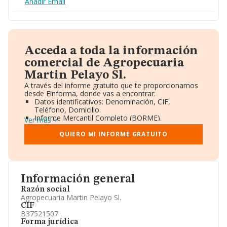
Añadir Email
Acceda a toda la información
comercial de Agropecuaria
Martin Pelayo Sl.
A través del informe gratuito que te proporcionamos
desde Einforma, donde vas a encontrar:
Datos identificativos: Denominación, CIF,
Teléfono, Domicilio.
Informe Mercantil Completo (BORME).
Ver más
Gráficos de Evolución Ventas y Empleados.
Consejo de Administración y Administradores.
QUIERO MI INFORME GRATUITO
Directivos y Ejecutivos.
Accionistas.
Participaciones y Vinculaciones en otras empresas.
Artículos de prensa publicados sobre la empresa.
Información oficial y registral complementaria.
Información general
Razón social
Agropecuaria Martin Pelayo Sl.
CIF
B37521507
Forma jurídica