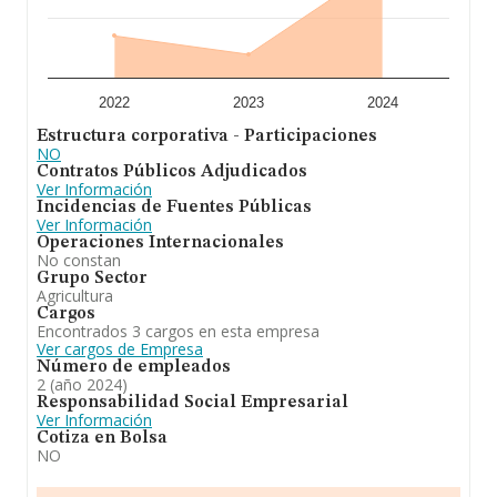
INFORMA constan 23 empresas, cuyas ventas han
obtenido los 5 millones de euros. Para aportar ulterior
información de interés en el ámbito sectorial, la
antigüedad desde la constitución es de 14 años. La
media de empleados es de 3.
2022
2023
2024
Para concluir,
Agropecuaria Martin Pelayo S.L
se
Estructura corporativa - Participaciones
dedica a a). la actividad agrícola-ganadera. b). la
NO
producción y comercializaciónde productos alimenticios
Contratos Públicos Adjudicados
tanto al por menor como al por mayor. incluye
Ver Información
lacompra-venta y fabricación de todo tipo de productos
Incidencias de Fuentes Públicas
alimenticios, así como el sacrificio de animales para la
Ver Información
obtención de productos cárnicos de todas. En el ranking
Operaciones Internacionales
de provincia, la compañía ha experimentado una subida.
No constan
Grupo Sector
Agricultura
Cargos
Encontrados 3 cargos en esta empresa
Ver cargos de Empresa
Número de empleados
2 (año 2024)
Responsabilidad Social Empresarial
Ver Información
Cotiza en Bolsa
NO