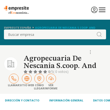
EMPRESITE ESPAÑA
AGROPECUARIA DE NESCANIA S.COOP. AND
Buscar
Agropecuaria De
Nescania S.coop. And
0
/5
( 0 votos)
LLAMAR
SITIO WEB
CÓMO
VER
LLEGAR
INFORME
DIRECCIÓN Y CONTACTO
INFORMACIÓN GENERAL
DATOS COM