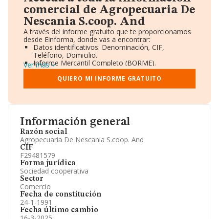
comercial de Agropecuaria De
Nescania S.coop. And
A través del informe gratuito que te proporcionamos
desde Einforma, donde vas a encontrar:
Datos identificativos: Denominación, CIF,
Teléfono, Domicilio.
Informe Mercantil Completo (BORME).
Ver más
Gráficos de Evolución Ventas y Empleados.
Consejo de Administración y Administradores.
QUIERO MI INFORME GRATUITO
Directivos y Ejecutivos.
Accionistas.
Participaciones y Vinculaciones en otras empresas.
Artículos de prensa publicados sobre la empresa.
Información oficial y registral complementaria.
Información general
Razón social
Agropecuaria De Nescania S.coop. And
CIF
F29481579
Forma jurídica
Sociedad cooperativa
Sector
Comercio
Fecha de constitución
24-1-1991
Fecha último cambio
16-3-2025