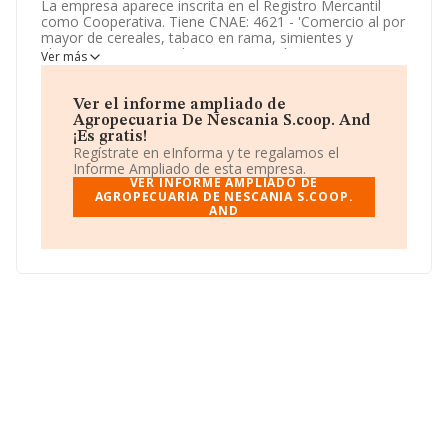
La empresa aparece inscrita en el Registro Mercantil
como Cooperativa. Tiene CNAE: 4621 - 'Comercio al por
mayor de cereales, tabaco en rama, simientes y
alimentos para animales'. La compañía no tiene
Ver más
actividad en mercados exteriores.
La sociedad
Agropecuaria de Nescania S.Coop. And
,
Ver el informe ampliado de
F29481579, tiene su domicilio social establecido en
Agropecuaria De Nescania S.coop. And
Urbanización Hacilla núm. S/N, (29240), Valle De
¡Es gratis!
Abdalajis, en Málaga, Andalucía.
Regístrate en eInforma y te regalamos el
Informe Ampliado de esta empresa.
En base a la información de la que dispone INFORMA
VER INFORME AMPLIADO DE
sobre 12.199 compañías, a nivel nacional la facturación
AGROPECUARIA DE NESCANIA S.COOP.
AND
asciende a 26.805 millones de euros y se calcula un
promedio de facturación de 2 millones de euros entre
todas las compañías. Respecto a la información de la
provincia (hablamos de Málaga), en la base de datos
INFORMA constan 490 empresas, cuyas ventas han
alcanzado los 123 millones de euros. Finalmente, para
completar los datos de sector la media de empleados
es de 2. La antigüedad alcanza los 21 años desde la
constitución.