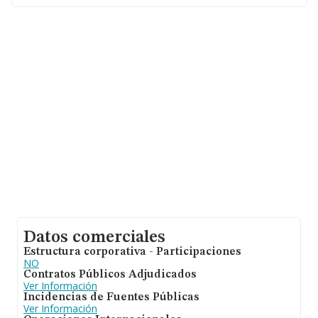
fin de ampliar la información relativa al ámbito de la
empresa, la antigüedad alcanza los 19 años desde la
constitución. La media de empleados de las empresas
es de 2.
Datos comerciales
Estructura corporativa - Participaciones
NO
Contratos Públicos Adjudicados
Ver Información
Incidencias de Fuentes Públicas
Ver Información