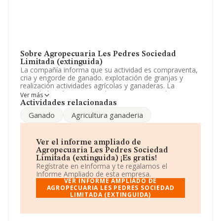
Sobre Agropecuaria Les Pedres Sociedad
Limitada (extinguida)
La compañía informa que su actividad es compraventa,
cria y engorde de ganado. explotación de granjas y
realización actividades agrícolas y ganaderas. La
sociedad está inscrita en el Registro Mercantil como
Ver más
Sociedad Limitada. Clasifica su actividad CNAE como
Actividades relacionadas
'Otros cultivos no perennes', código 0119. La empresa
Ganado
Agricultura ganaderia
no tiene actividad en mercados exteriores.
La sociedad
Agropecuaria Les Pedres Sociedad
Limitada (extinguida)
, con CIF B17432352, Girona,
Ver el informe ampliado de
Cataluña.
Agropecuaria Les Pedres Sociedad
Limitada (extinguida) ¡Es gratis!
Con los datos a disposición de INFORMA sobre 4.711
Regístrate en eInforma y te regalamos el
empresas pertenecientes al sector, a nivel nacional la
Informe Ampliado de esta empresa.
facturación asciende a 647 millones de euros y se
VER INFORME AMPLIADO DE
calcula un promedio de facturación de 137 mil euros
AGROPECUARIA LES PEDRES SOCIEDAD
LIMITADA (EXTINGUIDA)
entre todas las compañías. En relación con la
información de la provincia de Girona, en la base de
datos de INFORMA aparecen 47 empresas, con ventas
en 2008 de hasta 4 millones de euros. Por último, con el