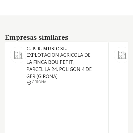
Empresas similares
Empresas similares
G. P. R. MUSIC SL.
EXPLOTACION AGRICOLA DE
LA FINCA BOU PETIT,
E
PARCEL.LA 24, POLIGON 4 DE
g
GER (GIRONA).
a
GERONA
p
a
f
v
c
c
r