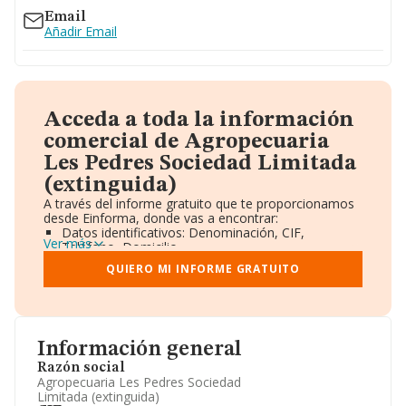
Email
Añadir Email
Acceda a toda la información
comercial de Agropecuaria
Les Pedres Sociedad Limitada
(extinguida)
A través del informe gratuito que te proporcionamos
desde Einforma, donde vas a encontrar:
Datos identificativos: Denominación, CIF,
Ver más
Teléfono, Domicilio.
Informe Mercantil Completo (BORME).
QUIERO MI INFORME GRATUITO
Gráficos de Evolución Ventas y Empleados.
Consejo de Administración y Administradores.
Directivos y Ejecutivos.
Accionistas.
Participaciones y Vinculaciones en otras empresas.
Información general
Artículos de prensa publicados sobre la empresa.
Información oficial y registral complementaria.
Razón social
Agropecuaria Les Pedres Sociedad
Limitada (extinguida)