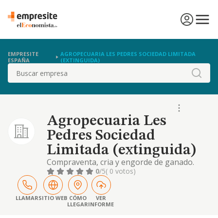
EMPRESITE
AGROPECUARIA LES PEDRES SOCIEDAD LIMITADA
ESPAÑA
(EXTINGUIDA)
Buscar
Agropecuaria Les
Pedres Sociedad
Limitada (extinguida)
Compraventa, cria y engorde de ganado.
explotacion de granjas y realizacion
0
/5
( 0 votos)
actividades agricolas y ganaderas.
LLAMAR
SITIO WEB
CÓMO
VER
LLEGAR
INFORME