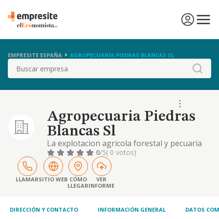
EMPRESITE ESPAÑA
AGROPECUARIA PIEDRAS BLANCAS SL
Buscar
Agropecuaria Piedras
Blancas Sl
La explotacion agricola forestal y pecuaria
de fincas rusticas.
0
/5
( 0 votos)
LLAMAR
SITIO WEB
CÓMO
VER
LLEGAR
INFORME
DIRECCIÓN Y CONTACTO
INFORMACIÓN GENERAL
DATOS COM