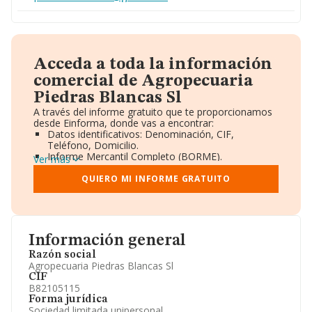
Acceda a toda la información
comercial de Agropecuaria
Piedras Blancas Sl
A través del informe gratuito que te proporcionamos
desde Einforma, donde vas a encontrar:
Datos identificativos: Denominación, CIF,
Teléfono, Domicilio.
Informe Mercantil Completo (BORME).
Ver más
Gráficos de Evolución Ventas y Empleados.
Consejo de Administración y Administradores.
QUIERO MI INFORME GRATUITO
Directivos y Ejecutivos.
Accionistas.
Participaciones y Vinculaciones en otras empresas.
Artículos de prensa publicados sobre la empresa.
Información oficial y registral complementaria.
Información general
Razón social
Agropecuaria Piedras Blancas Sl
CIF
B82105115
Forma jurídica
Sociedad limitada unipersonal