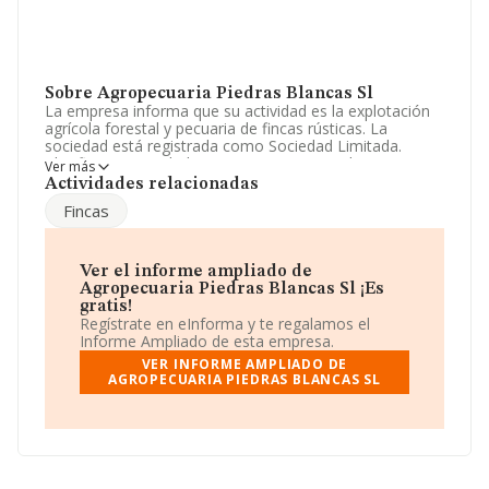
Sobre Agropecuaria Piedras Blancas Sl
La empresa informa que su actividad es la explotación
agrícola forestal y pecuaria de fincas rústicas. La
sociedad está registrada como Sociedad Limitada.
Clasifica su actividad CNAE como 'Otros cultivos no
Ver más
perennes', código 0119. No realiza actividad de
Actividades relacionadas
importación y/o exportación.
Fincas
De acuerdo con la Recomendación 2003/361/CE de la
Comisión, de 6 de mayo de 2003, sobre la definición de
microempresas, pequeñas y medianas empresas, la
Ver el informe ampliado de
compañía se encuadra como microempresa. Ha
Agropecuaria Piedras Blancas Sl ¡Es
contado con el mismo número de empleados y según
gratis!
los datos a disposición de INFORMA, ha tenido un
Regístrate en eInforma y te regalamos el
número de empleados por debajo de la media de
Informe Ampliado de esta empresa.
sector.
VER INFORME AMPLIADO DE
AGROPECUARIA PIEDRAS BLANCAS SL
Dentro del ranking de empresas elaborado por
INFORMA, atendiendo a los niveles de facturación de la
sociedad, se destaca que: ha llegado a la posición 304
del ranking sectorial, antes de la compañía, en el ranking
del sector, están empresas como:
Euferm Fruits S.L
y
Coblam Martin S.L
; sin embargo, el ranking coloca la