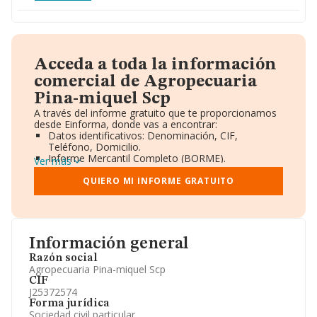
Acceda a toda la información
comercial de Agropecuaria
Pina-miquel Scp
A través del informe gratuito que te proporcionamos
desde Einforma, donde vas a encontrar:
Datos identificativos: Denominación, CIF,
Teléfono, Domicilio.
Informe Mercantil Completo (BORME).
Ver más
Gráficos de Evolución Ventas y Empleados.
Consejo de Administración y Administradores.
QUIERO MI INFORME GRATUITO
Directivos y Ejecutivos.
Accionistas.
Participaciones y Vinculaciones en otras empresas.
Artículos de prensa publicados sobre la empresa.
Información oficial y registral complementaria.
Información general
Razón social
Agropecuaria Pina-miquel Scp
CIF
J25372574
Forma jurídica
Sociedad civil particular