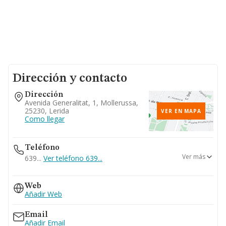
Dirección y contacto
Dirección
Avenida Generalitat, 1, Mollerussa,
25230, Lerida
VER EN MAPA
Como llegar
Teléfono
Ver más
639...
Ver teléfono 639...
635...
Web
Ver teléfono 635...
Añadir Web
Email
Añadir Email