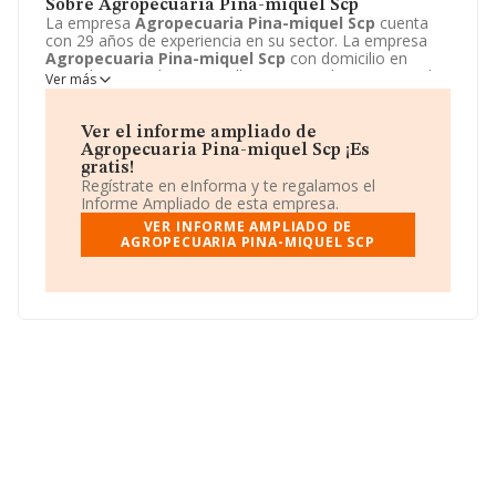
Sobre Agropecuaria Pina-miquel Scp
La empresa
Agropecuaria Pina-miquel Scp
cuenta
con 29 años de experiencia en su sector. La empresa
Agropecuaria Pina-miquel Scp
con domicilio en
Avenida Generalitat, 1, Mollerussa, Lerida. Su principal
Ver más
actividad CNAE es 0146 - Explotación de ganado
porcino. La empresa
Agropecuaria Pina-miquel Scp
está inscrita como Sociedad civil particular.
Ver el informe ampliado de
Agropecuaria Pina-miquel Scp ¡Es
gratis!
Regístrate en eInforma y te regalamos el
Informe Ampliado de esta empresa.
VER INFORME AMPLIADO DE
AGROPECUARIA PINA-MIQUEL SCP