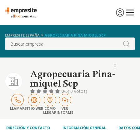
EMPRESITE ESPAÑA
AGROPECUARIA PINA-MIQUEL SCP
Buscar
Agropecuaria Pina-
miquel Scp
0
/5
( 0 votos)
LLAMAR
SITIO WEB
CÓMO
VER
LLEGAR
INFORME
DIRECCIÓN Y CONTACTO
INFORMACIÓN GENERAL
DATOS COM