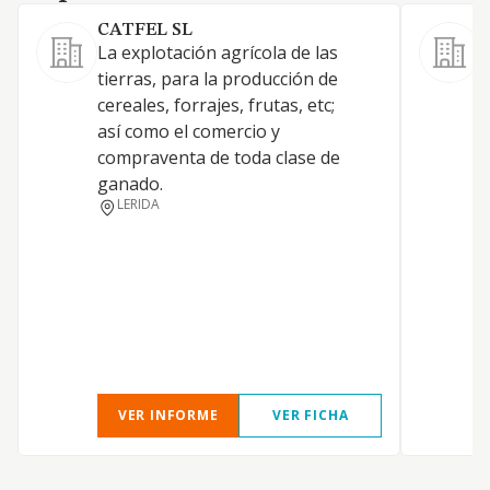
CATFEL SL
La explotación agrícola de las
a
tierras, para la producción de
f
cereales, forrajes, frutas, etc;
l
así como el comercio y
c
compraventa de toda clase de
c
ganado.
p
LERIDA
v
e
g
e
c
VER INFORME
VER FICHA