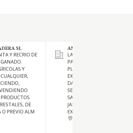
ADERA SL
AMBIFIT SL
NTA Y RECRIO DE
LA APLICACION DE PRODUC
 GANADO.
PARA LA LUCHA CONTRA LA
GRICOLAS Y
PLAGAS Y LA DESINFECCION;
 CUALQUIER,
EXTERMINIO DE ANIMALES
CIENDO,
DANINOS; LA PRESTACION D
 VENDIENDO
SERVICIOS DE MANTENIMIE
E PRODUCTOS
SANITARIO AGRICOLA, DE
RESTALES, DE
JARDINES, PARQUES Y
 O PREVIO ALM
EXPLOTACIONES FOREST
LERIDA