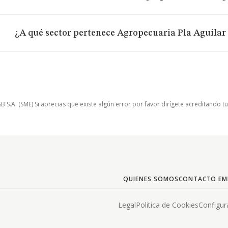
¿A qué sector pertenece Agropecuaria Pla Aguilar S
.A. (SME) Si aprecias que existe algún error por favor dirígete acreditando t
QUIENES SOMOS
CONTACTO EM
Legal
Politica de Cookies
Configur