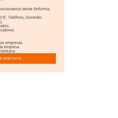
roporcionamos desde Einforma,
CIF, Teléfono, Domicilio.
).
eados.
tradores.
tras empresas.
 la empresa.
ementaria.
E GRATUITO