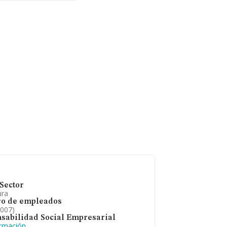
n la base de datos
 los 540 millones
 sectorial, los
sde la constitución.
Sector
ura
o de empleados
2007)
sabilidad Social Empresarial
ormación