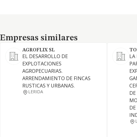
Empresas similares
Empresas similares
AGROFLIX SL
TO
EL DESARROLLO DE
LA
EXPLOTACIONES
PA
AGROPECUARIAS.
EX
ARRENDAMIENTO DE FINCAS
GA
RUSTICAS Y URBANAS.
CE
LERIDA
DE
MO
DE
IN