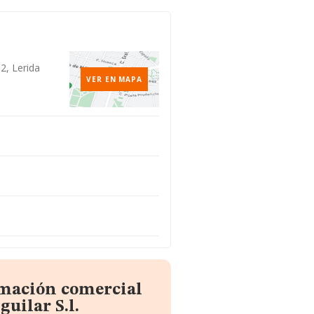
2, Lerida
VER EN MAPA
rmación comercial
uilar S.l.