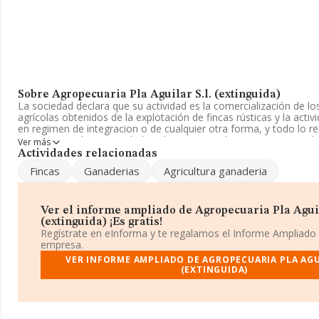
Sobre Agropecuaria Pla Aguilar S.l. (extinguida)
La sociedad declara que su actividad es la comercialización de l
agrícolas obtenidos de la explotación de fincas rústicas y la activ
en regimen de integracion o de cualquier otra forma, y todo lo r
anterior y cual. La sociedad está inscrita en el Registro Mercant
Ver más
Limitada. Clasifica su actividad CNAE como 'Producción agrícola
Actividades relacionadas
producción ganadera', código 0150. La empresa no tiene activi
Fincas
Ganaderias
Agricultura ganaderia
exteriores.
El número de empleados se ha incrementado un 100% y teniendo
información a disposición de INFORMA, ha contado con un núm
Ver el informe ampliado de Agropecuaria Pla Aguil
inferior a la media de sector.
(extinguida) ¡Es gratis!
Regístrate en eInforma y te regalamos el Informe Ampliado
La empresa
Agropecuaria Pla Aguilar S.L. (extinguida)
, con
empresa.
tiene su domicilio social establecido en Calle Menor núm. 22, (252
VER INFORME AMPLIADO DE AGROPECUARIA PLA AGUI
municipio de Les Pallargues, en Lleida, Cataluña.
(EXTINGUIDA)
Con los datos a disposición de INFORMA sobre 9.787 empresas p
sector, en el ámbito nacional la facturación alcanza la cifra de 2.
euros y se estima que el promedio de la facturación entre todas