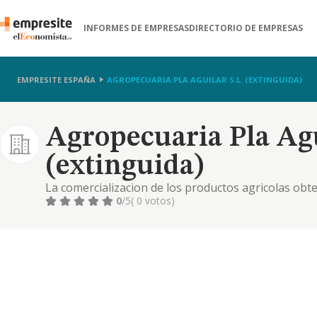
INFORMES DE EMPRESAS
DIRECTORIO DE EMPRESAS
EMPRESITE ESPAÑA
AGROPECUARIA PLA AGUILAR S.L. (EXTINGUIDA)
Agropecuaria Pla Agui
(extinguida)
La comercializacion de los productos agricolas obten
actividad de ganaderia, en regimen de integracion o
0
/5
( 0 votos)
con lo anterior y cual