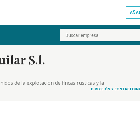
AÑA
Buscar
lar S.l.
idos de la explotacion de fincas rusticas y la
 de cualquier otra forma, y todo lo relacionado
DIRECCIÓN Y CONTACTO
IN