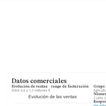
293 mil euros. Teniendo en cuenta la información sobre Lleida, e
de INFORMA aparecen 504 empresas, cuyas ventas han obtenido
de euros. Para aportar ulterior información de interés en el ámbito
empleados de media son 2. La antigüedad alcanza los 18 años de
Datos comerciales
Evolución de ventas - rango de facturación
Grupo 
Entre 0,6 y 1,5 millones €
Agricult
Númer
Evolución de las ventas
2 (año 
Respon
Ver Inf