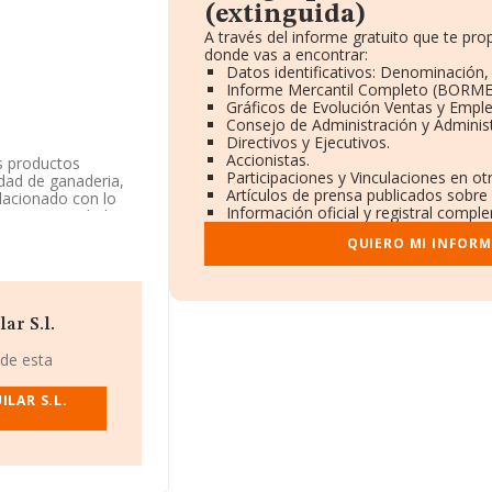
(extinguida)
A través del informe gratuito que te p
donde vas a encontrar:
Datos identificativos: Denominación, 
Informe Mercantil Completo (BORME
Gráficos de Evolución Ventas y Empl
Consejo de Administración y Adminis
Directivos y Ejecutivos.
Accionistas.
os productos
Participaciones y Vinculaciones en o
idad de ganaderia,
Artículos de prensa publicados sobre
elacionado con lo
Información oficial y registral compl
il como Sociedad
 combinada con la
QUIERO MI INFORM
dad en mercados
 en cuenta la
ero de empleados
ar S.l.
 de esta
 CIF B25382854,
12), en el
LAR S.L.
ertenecientes al
873 millones de
 las empresas es de