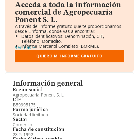
Acceda a toda la información
comercial de Agropecuaria
Ponent S. L.
A través del informe gratuito que te proporcionamos
desde Einforma, donde vas a encontrar:
Datos identificativos: Denominación, CIF,
Teléfono, Domicilio.
Informe Mercantil Completo (BORME).
Ver más
Gráficos de Evolución Ventas y Empleados.
Consejo de Administración y Administradores.
QUIERO MI INFORME GRATUITO
Directivos y Ejecutivos.
Accionistas.
Participaciones y Vinculaciones en otras empresas.
Artículos de prensa publicados sobre la empresa.
Información oficial y registral complementaria.
Información general
Razón social
Agropecuaria Ponent S. L.
CIF
B59995175
Forma jurídica
Sociedad limitada
Sector
Comercio
Fecha de constitución
28-5-1992