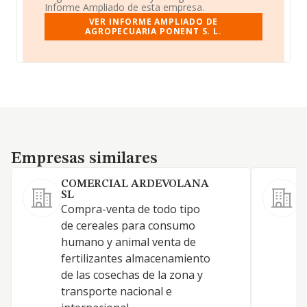
Informe Ampliado de esta empresa.
VER INFORME AMPLIADO DE
AGROPECUARIA PONENT S. L.
Empresas similares
Empresas similares
COMERCIAL ARDEVOLANA
SL
L
Compra-venta de todo tipo
c
de cereales para consumo
p
humano y animal venta de
g
fertilizantes almacenamiento
a
de las cosechas de la zona y
m
transporte nacional e
a