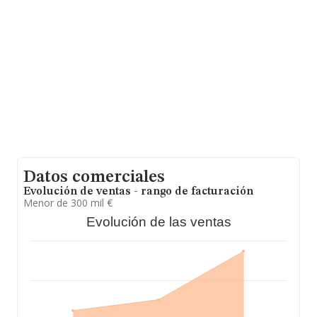
compañías asciende a los 2 millones de euros. En
relación con la información de la provincia de Lleida, en
la base de datos INFORMA constan 307 empresas, con
ventas en el año 2019 de 1.938 millones de euros. Para
aportar ulterior información de interés en el ámbito
sectorial, los empleados de media son 2; la antigüedad
alcanza los 21 años desde la constitución.
Datos comerciales
Evolución de ventas - rango de facturación
Menor de 300 mil €
Evolución de las ventas