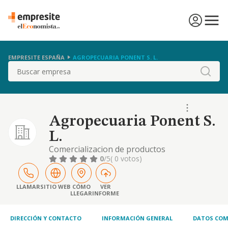
EMPRESITE ESPAÑA
AGROPECUARIA PONENT S. L.
Buscar
Agropecuaria Ponent S.
L.
Comercializacion de productos
agropecuarios prestacion de servicios
0
/5
( 0 votos)
tecnicos comerciales relacionados con las
explotaciones agropecuarias promocion de
inmuebles operaciones inmobiliarias en
LLAMAR
SITIO WEB
CÓMO
VER
LLEGAR
INFORME
general movimientos de tierras
DIRECCIÓN Y CONTACTO
INFORMACIÓN GENERAL
DATOS COM