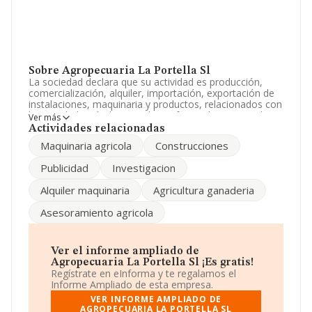
Sobre Agropecuaria La Portella Sl
La sociedad declara que su actividad es producción,
comercialización, alquiler, importación, exportación de
instalaciones, maquinaria y productos, relacionados con
la actividad agrícola, ganadera y forestal. servicios de
Ver más
investigación, asesoramiento de la acti. La sociedad
Actividades relacionadas
está registrada como Sociedad Limitada. Su actividad
Maquinaria agricola
Construcciones
CNAE es 'Actividades de apoyo a la agricultura' con
código 0161. La compañía no tiene actividad en
Publicidad
Investigacion
mercados exteriores.
Alquiler maquinaria
Agricultura ganaderia
La sociedad española
Agropecuaria La Portella S.L
,
B25504523, se encuentra en Calle Nou núm. 15,
Asesoramiento agricola
(25134), en el municipio de La Portella, provincia de
Lleida, Cataluña.
En relación con el sector y disponiendo de los datos de
Ver el informe ampliado de
hasta 13.853 empresas, a nivel nacional la facturación
Agropecuaria La Portella Sl ¡Es gratis!
asciende a 3.208 millones de euros y la media entre
Regístrate en eInforma y te regalamos el
todas las compañías es de 231 mil euros de ventas. En
Informe Ampliado de esta empresa.
relación con la información de la provincia de Lleida, en
VER INFORME AMPLIADO DE
la base de datos de INFORMA aparecen 468 empresas,
AGROPECUARIA LA PORTELLA SL