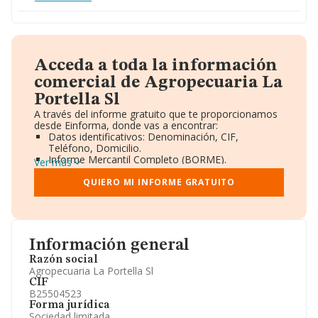
Acceda a toda la información
comercial de Agropecuaria La
Portella Sl
A través del informe gratuito que te proporcionamos
desde Einforma, donde vas a encontrar:
Datos identificativos: Denominación, CIF,
Teléfono, Domicilio.
Informe Mercantil Completo (BORME).
Ver más
Gráficos de Evolución Ventas y Empleados.
Consejo de Administración y Administradores.
QUIERO MI INFORME GRATUITO
Directivos y Ejecutivos.
Accionistas.
Participaciones y Vinculaciones en otras empresas.
Artículos de prensa publicados sobre la empresa.
Información oficial y registral complementaria.
Información general
Razón social
Agropecuaria La Portella Sl
CIF
B25504523
Forma jurídica
Sociedad limitada