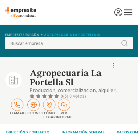
EMPRESITE ESPAÑA
AGROPECUARIA LA PORTELLA SL
Buscar
Agropecuaria La
Portella Sl
Produccion, comercializacion, alquiler,
importacion, exportacion de instalaciones,
0
/5
( 0 votos)
maquinaria y productos, relacionados con la
actividad agricola, ganadera y forestal.
servicios de investigacion, asesoramiento de
LLAMAR
SITIO WEB
CÓMO
VER
LLEGAR
INFORME
la acti
DIRECCIÓN Y CONTACTO
INFORMACIÓN GENERAL
DATOS COM