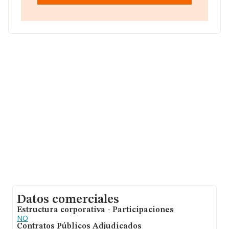
con ventas de hasta 96 millones de euros. Como
información adicional de interés, la antigüedad desde la
constitución es de 13 años. Los empleados de media
son 2.
Datos comerciales
Estructura corporativa - Participaciones
NO
Contratos Públicos Adjudicados