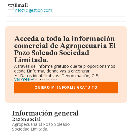
Email
info@clgestion.com
Acceda a toda la información
comercial de Agropecuaria El
Pozo Soleado Sociedad
Limitada.
A través del informe gratuito que te proporcionamos
desde Einforma, donde vas a encontrar:
Datos identificativos: Denominación, CIF,
Ver más
Teléfono, Domicilio.
Informe Mercantil Completo (BORME).
QUIERO MI INFORME GRATUITO
Gráficos de Evolución Ventas y Empleados.
Consejo de Administración y Administradores.
Directivos y Ejecutivos.
Accionistas.
Participaciones y Vinculaciones en otras empresas.
Información general
Artículos de prensa publicados sobre la empresa.
Información oficial y registral complementaria.
Razón social
Agropecuaria El Pozo Soleado
Sociedad Limitada.