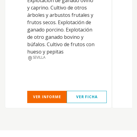
Explotación de ganado ovino
A
y caprino. Cultivo de otros
E
árboles y arbustos frutales y
y
frutos secos. Explotación de
a
ganado porcino. Explotación
c
de otro ganado bovino y
s
búfalos. Cultivo de frutos con
m
hueso y pepitas
p
SEVILLA
s
VER INFORME
VER FICHA