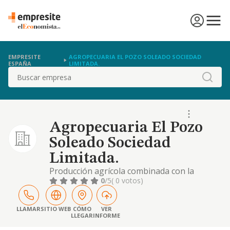
EMPRESITE
AGROPECUARIA EL POZO SOLEADO SOCIEDAD
ESPAÑA
LIMITADA.
Buscar
Agropecuaria El Pozo
Soleado Sociedad
Limitada.
Producción agrícola combinada con la
producción ganadera
0
/5
( 0 votos)
LLAMAR
SITIO WEB
CÓMO
VER
LLEGAR
INFORME