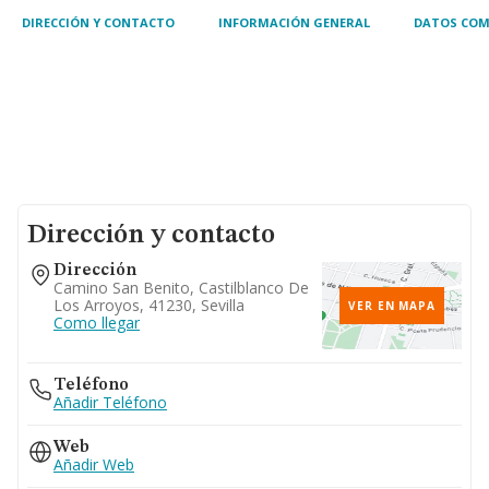
DIRECCIÓN Y CONTACTO
INFORMACIÓN GENERAL
DATOS COM
Dirección y contacto
Dirección
Camino San Benito, Castilblanco De
Los Arroyos, 41230, Sevilla
VER EN MAPA
Como llegar
Teléfono
Añadir Teléfono
Web
Añadir Web