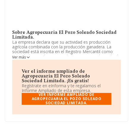
Sobre Agropecuaria El Pozo Soleado Sociedad
Limitada.
La empresa declara que su actividad es producción
agrícola combinada con la producción ganadera. La
sociedad está inscrita en el Registro Mercantil como
Sociedad Limitada. Su actividad CNAE es 'Explotación de
Ver más
ganado ovino y caprino' con código 0145. La sociedad
no tiene actividad en mercados exteriores.
Ver el informe ampliado de
Su email es
info@clgestion.com
.
Agropecuaria El Pozo Soleado
Sociedad Limitada. ¡Es gratis!
La sociedad
Agropecuaria El Pozo Soleado Sociedad
Regístrate en eInforma y te regalamos el
Limitada
, con NIF B90325770, tiene domicilio fiscal en
Informe Ampliado de esta empresa.
Camino San Benito Km. 10 41 Finca El Pino, (41230),
VER INFORME AMPLIADO DE
Castilblanco De Los Arroyos, Sevilla, Andalucía.
AGROPECUARIA EL POZO SOLEADO
SOCIEDAD LIMITADA.
En relación con el sector y disponiendo de los datos de
hasta 1.264 empresas, a nivel nacional la facturación
asciende a 572 millones de euros y el promedio de la
facturación de ventas entre todas las compañías
asciende a los 453 mil euros. En cuanto a la información
relativa a la provincia de Sevilla, en la base de datos