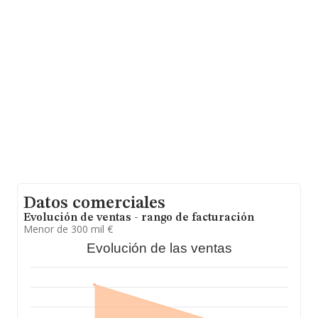
INFORMA constan 56 empresas, cuyas ventas en 2019
han alcanzado los 4 millones de euros. Para aportar
ulterior información de interés en el ámbito sectorial, la
antigüedad desde la constitución es de 18 años. Los
empleados de media son 2.
Datos comerciales
Evolución de ventas - rango de facturación
Menor de 300 mil €
Evolución de las ventas