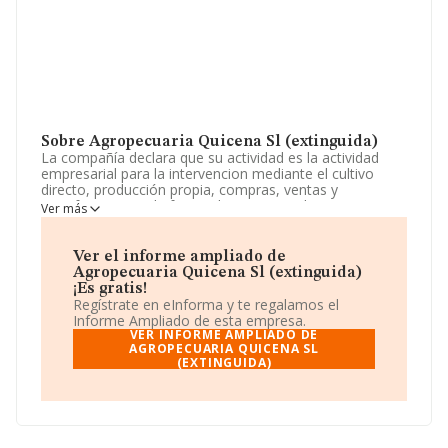
Sobre Agropecuaria Quicena Sl (extinguida)
La compañía declara que su actividad es la actividad
empresarial para la intervencion mediante el cultivo
directo, producción propia, compras, ventas y
transformacion, de forma directa, o mediante
Ver más
intermediación o franquicia en los siguientes sectores
de activ. La empresa es una Sociedad Limitada. Su
actividad CNAE es 'Producción agrícola combinada con
Ver el informe ampliado de
la producción ganadera' con código 0150. La empresa
Agropecuaria Quicena Sl (extinguida)
no tiene actividad en mercados exteriores.
¡Es gratis!
Regístrate en eInforma y te regalamos el
Para llamar las oficinas se puede hacer a través del
Informe Ampliado de esta empresa.
número 974226978.
VER INFORME AMPLIADO DE
AGROPECUARIA QUICENA SL
(EXTINGUIDA)
La empresa
Agropecuaria Quicena S.L (extinguida)
,
NIF B22233787, se encuentra en Carretera Nacional
240 núm. S/N Torre Lucan, (22191), Quicena, provincia
de Huesca, Aragón.
En relación con el sector y disponiendo de los datos de