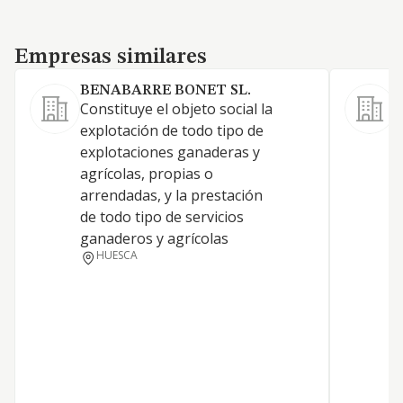
Empresas similares
Empresas similares
BENABARRE BONET SL.
Constituye el objeto social la
explotación de todo tipo de
-
explotaciones ganaderas y
d
agrícolas, propias o
g
arrendadas, y la prestación
i
de todo tipo de servicios
f
ganaderos y agrícolas
i
HUESCA
p
a