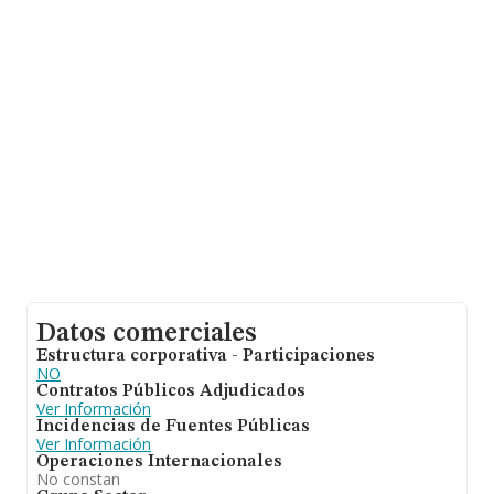
hasta 9.787 empresas, en el ámbito nacional la
facturación alcanza la cifra de 2.873 millones de euros y
el promedio de la facturación de ventas entre todas las
compañías asciende a los 293 mil euros. Teniendo en
cuenta la información sobre Huesca, en la base de
datos INFORMA constan 268 empresas, cuyas ventas
han alcanzado los 257 millones de euros. Como
información adicional de interés, la media de antigüedad
desde la constitución es de 18 años. Los empleados de
media son 2.
Datos comerciales
Estructura corporativa - Participaciones
NO
Contratos Públicos Adjudicados
Ver Información
Incidencias de Fuentes Públicas
Ver Información
Operaciones Internacionales
No constan