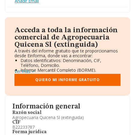
Añadir Email
Acceda a toda la información
comercial de Agropecuaria
Quicena Sl (extinguida)
A través del informe gratuito que te proporcionamos
desde Einforma, donde vas a encontrar:
Datos identificativos: Denominación, CIF,
Teléfono, Domicilio.
Informe Mercantil Completo (BORME).
Ver más
Gráficos de Evolución Ventas y Empleados.
Consejo de Administración y Administradores.
QUIERO MI INFORME GRATUITO
Directivos y Ejecutivos.
Accionistas.
Participaciones y Vinculaciones en otras empresas.
Artículos de prensa publicados sobre la empresa.
Información oficial y registral complementaria.
Información general
Razón social
Agropecuaria Quicena Sl (extinguida)
CIF
B22233787
Forma jurídica