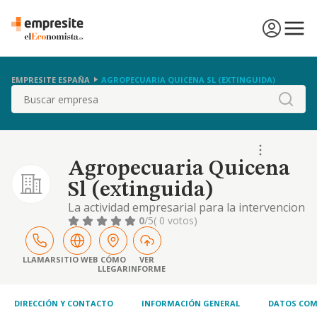
EMPRESITE ESPAÑA
AGROPECUARIA QUICENA SL (EXTINGUIDA)
Buscar
Agropecuaria Quicena
Sl (extinguida)
La actividad empresarial para la intervencion
mediante el cultivo directo, produccion
0
/5
( 0 votos)
propia, compras, ventas y transformacion,
de forma directa, o mediante intermediacion
o franquicia en los siguientes sectores de
LLAMAR
SITIO WEB
CÓMO
VER
LLEGAR
INFORME
activ
DIRECCIÓN Y CONTACTO
INFORMACIÓN GENERAL
DATOS COM