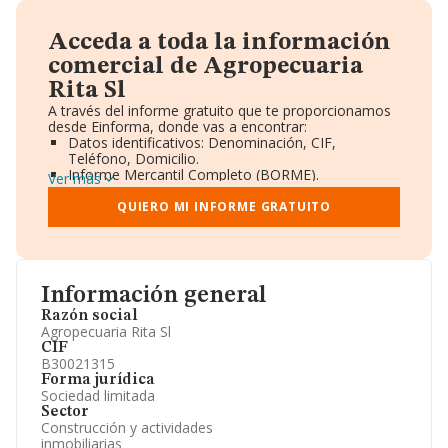
Acceda a toda la información
comercial de Agropecuaria
Rita Sl
A través del informe gratuito que te proporcionamos
desde Einforma, donde vas a encontrar:
Datos identificativos: Denominación, CIF,
Teléfono, Domicilio.
Informe Mercantil Completo (BORME).
Ver más
Gráficos de Evolución Ventas y Empleados.
Consejo de Administración y Administradores.
QUIERO MI INFORME GRATUITO
Directivos y Ejecutivos.
Accionistas.
Participaciones y Vinculaciones en otras empresas.
Artículos de prensa publicados sobre la empresa.
Información oficial y registral complementaria.
Información general
Razón social
Agropecuaria Rita Sl
CIF
B30021315
Forma jurídica
Sociedad limitada
Sector
Construcción y actividades
inmobiliarias