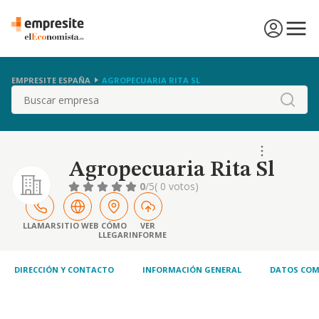
EMPRESITE ESPAÑA
AGROPECUARIA RITA SL
Buscar
Agropecuaria Rita Sl
0
/5
( 0 votos)
LLAMAR
SITIO WEB
CÓMO
VER
LLEGAR
INFORME
DIRECCIÓN Y CONTACTO
INFORMACIÓN GENERAL
DATOS COM